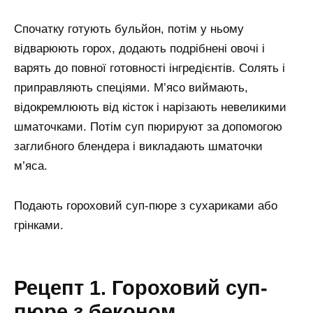
Спочатку готують бульйон, потім у ньому
відварюють горох, додають подрібнені овочі і
варять до повної готовності інгредієнтів. Солять і
приправляють спеціями. М’ясо виймають,
відокремлюють від кісток і нарізають невеликими
шматочками. Потім суп пюрируют за допомогою
заглибного блендера і викладають шматочки
м’яса.
Подають гороховий суп-пюре з сухариками або
грінками.
Рецепт 1. Гороховий суп-
пюре з беконом