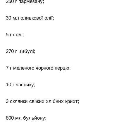
250 г пармезану;
30 мл оливкової олії;
5 г солі;
270 г цибулі;
7 г меленого чорного перцю;
10 г часнику;
3 склянки свіжих хлібних крихт;
800 мл бульйону;