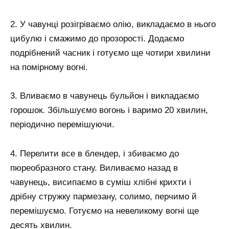
2. У чавунці розігріваємо олію, викладаємо в нього
цибулю і смажимо до прозорості. Додаємо
подрібнений часник і готуємо ще чотири хвилини
на помірному вогні.
3. Вливаємо в чавунець бульйон і викладаємо
горошок. Збільшуємо вогонь і варимо 20 хвилин,
періодично перемішуючи.
4. Перелити все в блендер, і збиваємо до
пюреобразного стану. Виливаємо назад в
чавунець, висипаємо в суміш хлібні крихти і
дрібну стружку пармезану, солимо, перчимо й
перемішуємо. Готуємо на невеликому вогні ще
десять хвилин.