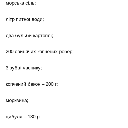
морська сіль;
літр питної води;
два бульби картоплі;
200 свинячих копчених ребер;
3 зубці часнику;
копчений бекон – 200 г;
морквина;
цибуля – 130 р.