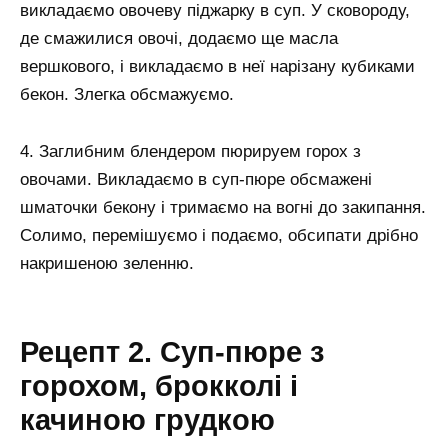
викладаємо овочеву піджарку в суп. У сковороду,
де смажилися овочі, додаємо ще масла
вершкового, і викладаємо в неї нарізану кубиками
бекон. Злегка обсмажуємо.
4. Заглибним блендером пюрируем горох з
овочами. Викладаємо в суп-пюре обсмажені
шматочки бекону і тримаємо на вогні до закипання.
Солимо, перемішуємо і подаємо, обсипати дрібно
накришеною зеленню.
Рецепт 2. Суп-пюре з
горохом, брокколі і
качиною грудкою