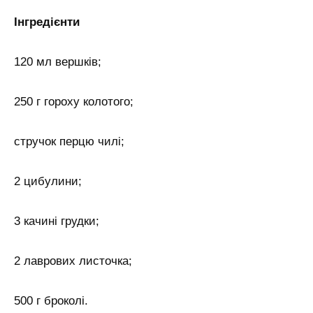
Інгредієнти
120 мл вершків;
250 г гороху колотого;
стручок перцю чилі;
2 цибулини;
3 качині грудки;
2 лаврових листочка;
500 г броколі.