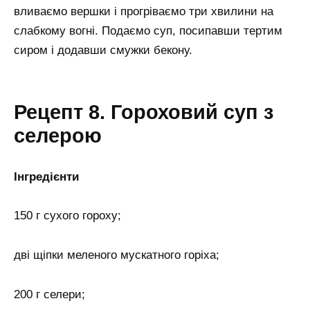
вливаємо вершки і прогріваємо три хвилини на
слабкому вогні. Подаємо суп, посипавши тертим
сиром і додавши смужки бекону.
Рецепт 8. Гороховий суп з
селерою
Інгредієнти
150 г сухого гороху;
дві щіпки меленого мускатного горіха;
200 г селери;