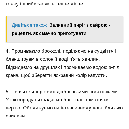
кожну і прибираємо в тепле місце.
Дивіться також
Заливний пиріг з сайрою -
рецепти, як смачно приготувати
4. Промиваємо брокколі, поділяємо на суцвіття і
бланшируем в солоній воді п’ять хвилин.
Відкидаємо на друшляк і промиваємо водою з-під
крана, щоб зберегти яскравий колір капусти.
5. Перчик чилі ріжемо дрібненькими шматочками.
У сковороду викладаємо брокколі і шматочки
перцю. Обсмажуємо на інтенсивному вогні близько
хвилини.