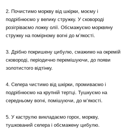
2. Почистимо моркву від шкірки, моєму і
подрібнюємо у велику стружку. У сковороді
розігріваємо ложку олії. Обсмажуємо морквяну
стружку на помірному вогні до м’якості.
3. Дрібно покришену цибулю, смажимо на окремій
сковороді, періодично перемішуючи, до появи
золотистого відтінку.
4. Селера чистимо від шкірки, промиваємо і
подрібнюємо на крупній тертці. Тушкуємо на
середньому вогні, помішуючи, до м’якості.
5. У каструлю викладаємо горох, моркву,
тушкований селера і обсмажену цибулю.