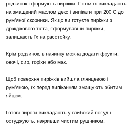
родзинок і формують пиріжки. Потім їх викладають
на змащений маслом деко і випікати при 200 С до
рум’яної скоринки. Якщо ви готуєте пиріжки з
дріжджового тіста, сформувавши пиріжки,
залишають їх на расстойку.
Крім родзинок, в начинку можна додати фрукти,
овочі, сир, горіхи або мак.
Щоб поверхня пиріжків вийшла глянцевою і
рум’яною, їх перед випіканням змащують збитим
яйцем.
Готові пироги викладають у глибокий посуд і
остуджують, накривши чистим рушником.