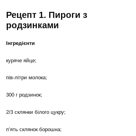
Рецепт 1. Пироги з
родзинками
Інгредієнти
куряче яйце;
пів-літри молока;
300 г родзинок;
2/3 склянки білого цукру;
п’ять склянок борошна;