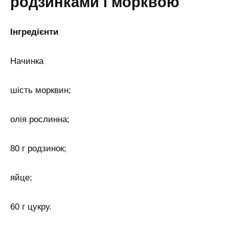
родзинками і морквою
Інгредієнти
Начинка
шість морквин;
олія рослинна;
80 г родзинок;
яйце;
60 г цукру.