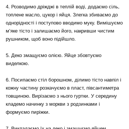
4. Розводимо дріжджі в теплій воді, додаємо сіль,
топлене масло, цукор і яйця. Злегка збиваємо до
однорідності і поступово вводимо муку. Вимішуємо
м’яке тісто і залишаємо його, накривши чистим
рушником, щоб воно підійшло.
5. Деко змащуємо олією. Яйце збовтуємо
виделкою.
6. Посипаємо стіл борошном, ділимо тісто навпіл і
кожну частину розкачуємо в пласт, півсантиметра
товщиною. Вирізаємо з нього гуртки. У середину
кладемо начинку з моркви з родзинками і
формуємо пиріжки.
7. Викладаємо їх на деко і змащуємо яйцем.