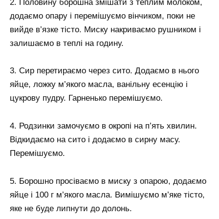
2. Половину борошна змішати з теплим молоком,
додаємо опару і перемішуємо вінчиком, поки не
вийде в’язке тісто. Миску накриваємо рушником і
залишаємо в теплі на годину.
3. Сир перетираємо через сито. Додаємо в нього
яйце, ложку м’якого масла, ванільну есенцію і
цукрову пудру. Гарненько перемішуємо.
4. Родзинки замочуємо в окропі на п’ять хвилин.
Відкидаємо на сито і додаємо в сирну масу.
Перемішуємо.
5. Борошно просіваємо в миску з опарою, додаємо
яйце і 100 г м’якого масла. Вимішуємо м’яке тісто,
яке не буде липнути до долонь.