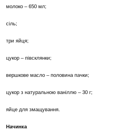
молоко – 650 мл;
сіль;
три яйця;
цукор – півсклянки;
вершкове масло – половина пачки;
цукор з натуральною ваніллю – 30 г;
яйце для змащування.
Начинка