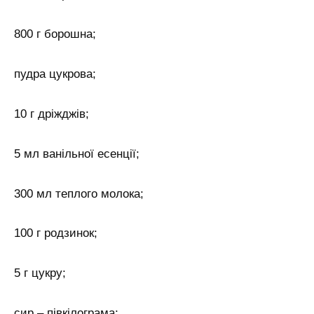
800 г борошна;
пудра цукрова;
10 г дріжджів;
5 мл ванільної есенції;
300 мл теплого молока;
100 г родзинок;
5 г цукру;
сир – півкілограма;