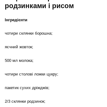
родзинками і рисом
Інгредієнти
чотири склянки борошна;
яєчний жовток;
500 мл молока;
чотири столові ложки цукру;
пакетик сухих дріжджів;
2/3 склянки родзинок;