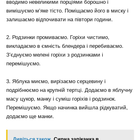
вводимо невеликими порціями борошно і
вимішуємо м’яке тісто. Поміщаємо його в миску і
залишаємо відпочивати на півтори години.
2. Родзинки промиваємо. Горіхи чистимо,
викладаємо в ємність блендера і перебиваємо.
З’єднуємо мелені горіхи з родзинками і
перемішуємо.
3. Яблука миємо, вирізаємо серцевину і
подрібнюємо на крупній тертці. Додаємо в яблучну
масу цукор, манку і суміш горіхів і родзинок.
Перемішуємо. Якщо начинка вийшла рідкуватий,
додаємо ще манки.
Дивіться також
Сирна запіканка в