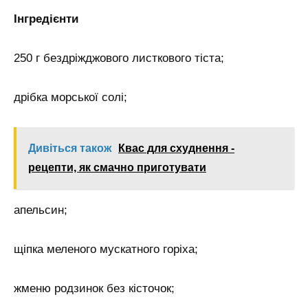
Інгредієнти
250 г бездріжджового листкового тіста;
дрібка морської солі;
Дивіться також
Квас для схуднення -
рецепти, як смачно приготувати
апельсин;
щіпка меленого мускатного горіха;
жменю родзинок без кісточок;