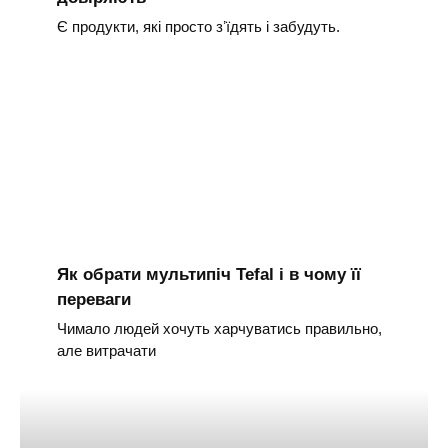
Є продукти, які просто зʼїдять і забудуть.
Як обрати мультипіч Tefal і в чому її
переваги
Чимало людей хочуть харчуватись правильно,
але витрачати