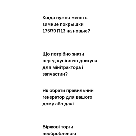
Когда нужно менять
зимние покрышки
175/70 R13 на новые?
Що потрібно знати
перед купівлею двигуна
для мінітрактора і
запчастин?
Як обрати правильний
генератор для вашого
дому або дачі
Біржові торги
необробленою