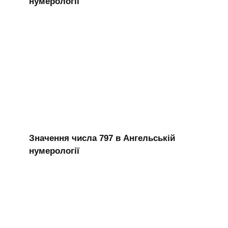
нумерології
Значення числа 797 в Ангельській
нумерології