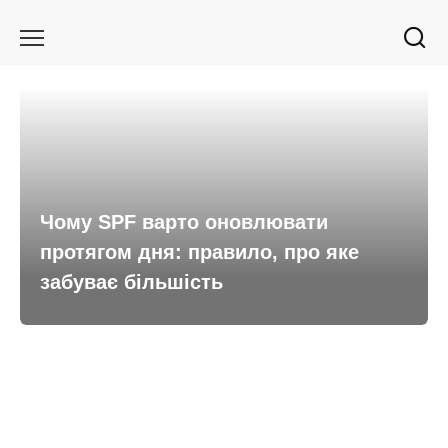
Перейти
до
вмісту
Чому SPF варто оновлювати
протягом дня: правило, про яке
забуває більшість