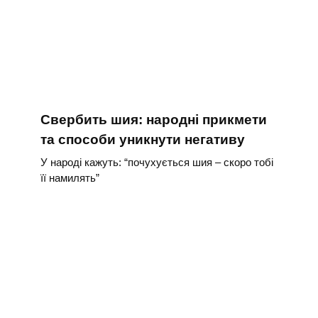
Свербить шия: народні прикмети
та способи уникнути негативу
У народі кажуть: “почухується шия – скоро тобі
її намилять”