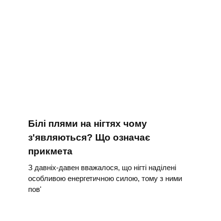
Білі плями на нігтях чому
з'являються? Що означає
прикмета
З давніх-давен вважалося, що нігті наділені
особливою енергетичною силою, тому з ними
пов'