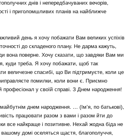
гополучних днів і непередбачуваних вечорів,
рості і приголомшливих планів на найближче
 важливий день я хочу побажати Вам великих успіхів
 точності до складеного плану. Не дарма кажуть,
уди вона поверне. Хочу сказати, що завдяки Вам ми
я, куди треба. Я хочу побажати, щоб так
ати величезне спасибі, що Ви підтримуєте, коли це
 виправляєте помилки, коли вони є. Приємно
й професіонал у своїй справі. З Днем народження!
айбутнім днем ​​народження. … (Ім’я, по батькові),
вість працювати разом з вами і разом йти до
ки все найкраще і позитивне. Нехай жодна біда не
у вашому домі оселяться щастя, благополуччя,