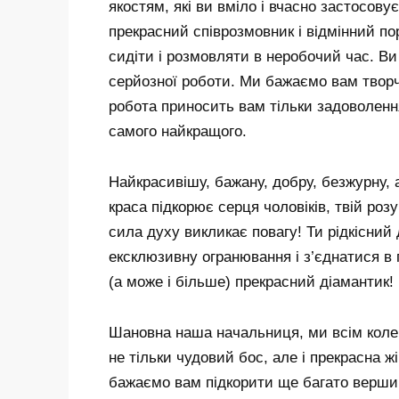
якостям, які ви вміло і вчасно застосову
прекрасний співрозмовник і відмінний п
сидіти і розмовляти в неробочий час. В
серйозної роботи. Ми бажаємо вам творчи
робота приносить вам тільки задоволенн
самого найкращого.
Найкрасивішу, бажану, добру, безжурну, 
краса підкорює серця чоловіків, твій ро
сила духу викликає повагу! Ти рідкісний
ексклюзивну огранювання і з’єднатися в 
(а може і більше) прекрасний діамантик!
Шановна наша начальниця, ми всім колект
не тільки чудовий бос, але і прекрасна жі
бажаємо вам підкорити ще багато вершин,