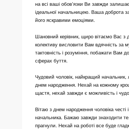
на всі ваші обов’язки Ви завжди залиша
ідеальної начальницею. Ваша доброта за
його яскравими емоціями.
Шановний керівник, щиро вітаємо Вас з дн
колективу висловити Вам вдячність за му
тактовність і розуміння, побажати Вам дов
сферах буття.
Чудовий чоловік, найкращий начальник, л
днем ​​народження. Нехай на кожному кроц
щастя, нехай завжди є можливість і чудо
Вітаю з днем ​​народження чоловіка честі
начальника. Бажаю завжди знаходити те,
прагнули. Нехай на роботі все буде гладк