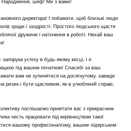
м Народження, шеф! Ми з вами!
шановного директора! І побажати, щоб близькі люди
уколів зради і заздрості. Простого людського щастя
юблячої дружини і натхнення в роботі. Нехай ваш
я!
запорука успіху в будь-якому місці, і я
рацюю під вашим початком! Спасибі за ваш
обажати вам не зупинятися на досягнутому, завжди
на ризик і бути щасливим, як в улюбленій справі,
колективу поспішаємо привітати вас з прекрасним
лика честь працювати під керівництвом такої
атися вашому професіоналізму, вашим лідерським