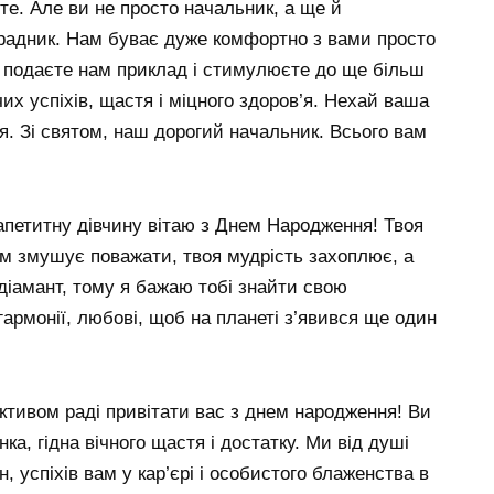
єте. Але ви не просто начальник, а ще й
орадник. Нам буває дуже комфортно з вами просто
и подаєте нам приклад і стимулюєте до ще більш
х успіхів, щастя і міцного здоров’я. Нехай ваша
я. Зі святом, наш дорогий начальник. Всього вам
апетитну дівчину вітаю з Днем Народження! Твоя
зум змушує поважати, твоя мудрість захоплює, а
 діамант, тому я бажаю тобі знайти свою
гармонії, любові, щоб на планеті з’явився ще один
ивом раді привітати вас з днем ​​народження! Ви
нка, гідна вічного щастя і достатку. Ми від душі
 успіхів вам у кар’єрі і особистого блаженства в