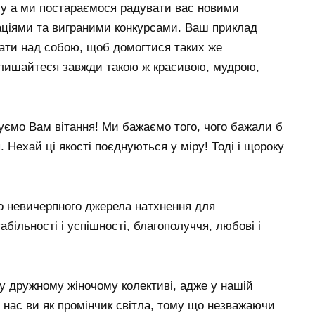
 Ну а ми постараємося радувати вас новими
ціями та виграними конкурсами. Ваш приклад
ати над собою, щоб домогтися таких же
алишайтеся завжди такою ж красивою, мудрою,
уємо Вам вітання! Ми бажаємо того, чого бажали б
. Нехай ці якості поєднуються у міру! Тоді і щороку
мо невичерпного джерела натхнення для
абільності і успішності, благополуччя, любові і
 дружному жіночому колективі, адже у нашій
нас ви як промінчик світла, тому що незважаючи