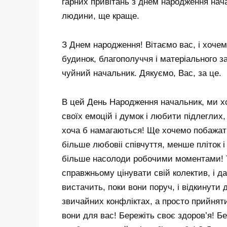
гарних привітань з днем народження нача
людини, ще краще.
З Днем народження! Вітаємо вас, і хочем
будинок, благополуччя і матеріального з
чуйний начальник. Дякуємо, Вас, за це.
В цей День Народження начальник, ми х
своїх емоцій і думок і любити підлеглих, 
хоча б намагаються! Ще хочемо побажати
більше любовіі співчуття, менше пліток і
більше насолоди робочими моментами! Т
справжньому цінувати свій колектив, і да
вистачить, поки вони поруч, і відкинути 
звичайних конфліктах, а просто прийняти 
вони для вас! Бережіть своє здоров’я! Бе