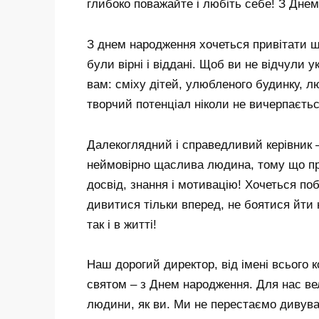
глибоко поважайте і любіть себе! З Дне
З днем ​​народження хочеться привітати 
були вірні і віддані. Щоб ви не відчули 
вам: сміху дітей, улюбленого будинку, л
творчий потенціал ніколи не вичерпаєтьс
Далекоглядний і справедливий керівник – 
неймовірно щаслива людина, тому що п
досвід, знання і мотивацію! Хочеться п
дивитися тільки вперед, не боятися йти 
так і в житті!
Наш дорогий директор, від імені всього 
святом – з Днем народження. Для нас ве
людини, як ви. Ми не перестаємо дивув