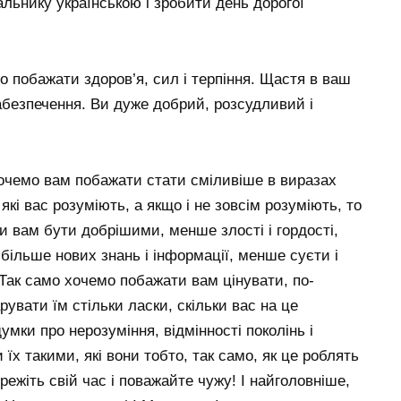
льнику українською і зробити день дорогої
о побажати здоров’я, сил і терпіння. Щастя в ваш
абезпечення. Ви дуже добрий, розсудливий і
очемо вам побажати стати сміливіше в виразах
які вас розуміють, а якщо і не зовсім розуміють, то
 вам бути добрішими, менше злості і гордості,
 більше нових знань і інформації, менше суєти і
ак само хочемо побажати вам цінувати, по-
рувати їм стільки ласки, скільки вас на це
думки про нерозуміння, відмінності поколінь і
їх такими, які вони тобто, так само, як це роблять
режіть свій час і поважайте чужу! І найголовніше,