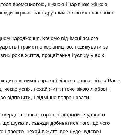
єтеся променистою, ніжною і чарівною жінкою,
вжди зігріває наш дружний колектив і наповнює
ем ​​народження, хочемо від імені всього
дрість і грамотне керівництво, подякувати за
гих років життя, процвітання і успіху у всіх
юдина великої справи і вірного слова, вітаю Вас з
і чекає успіх, нехай життя тече рікою любові і
во відпочити, і відмінно попрацювати.
 і твердого слова, хорошої людини і чудового
 що шукали, завжди добиватися того, до чого
о і просто, нехай в житті все буде чудово і