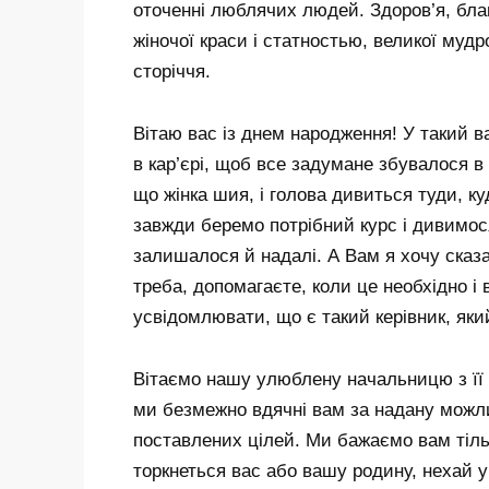
оточенні люблячих людей. Здоров’я, бла
жіночої краси і статностью, великої муд
сторіччя.
Вітаю вас із днем ​​народження! У такий
в кар’єрі, щоб все задумане збувалося в
що жінка шия, і голова дивиться туди, к
завжди беремо потрібний курс і дивимос
залишалося й надалі. А Вам я хочу сказ
треба, допомагаєте, коли це необхідно і
усвідомлювати, що є такий керівник, яки
Вітаємо нашу улюблену начальницю з її м
ми безмежно вдячні вам за надану можли
поставлених цілей. Ми бажаємо вам тіль
торкнеться вас або вашу родину, нехай 