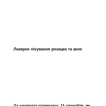
Лазерне лікування розацеа та акне
За сидерата отримаєш: 11 способів, як