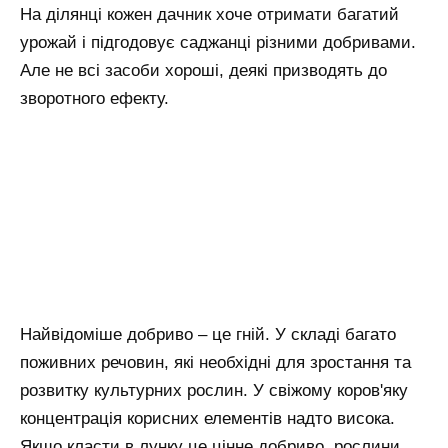
На ділянці кожен дачник хоче отримати багатий
урожай і підгодовує саджанці різними добривами.
Але не всі засоби хороші, деякі призводять до
зворотного ефекту.
Найвідоміше добриво – це гній. У складі багато
поживних речовин, які необхідні для зростання та
розвитку культурних рослин. У свіжому коров'яку
концентрація корисних елементів надто висока.
Якщо класти в лунку це цінне добриво, рослини