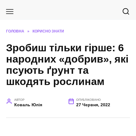
Перейти
до
вмісту
ГОЛОВНА
»
КОРИСНО ЗНАТИ
Зробиш тільки гірше: 6
народних «добрив», які
псують ґрунт та
шкодять рослинам
АВТОР
ОПУБЛІКОВАНО
Коваль Юлія
27 Червня, 2022