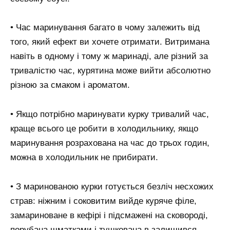
• Час маринування багато в чому залежить від
того, який ефект ви хочете отримати. Витримана
навіть в одному і тому ж маринаді, але різний за
тривалістю час, курятина може вийти абсолютно
різною за смаком і ароматом.
• Якщо потрібно маринувати курку тривалий час,
краще всього це робити в холодильнику, якщо
маринування розрахована на час до трьох годин,
можна в холодильник не прибирати.
• З маринованою курки готується безліч несхожих
страв: ніжним і соковитим вийде куряче філе,
замариноване в кефірі і підсмажені на сковороді,
порубана шматками і тушкована в залишився