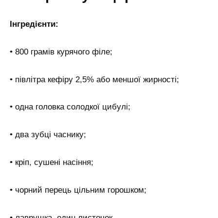
Інгредієнти:
• 800 грамів курячого філе;
• півлітра кефіру 2,5% або меншої жирності;
• одна головка солодкої цибулі;
• два зубці часнику;
• кріп, сушені насіння;
• чорний перець цільним горошком;
• лаврушка, один листочок.