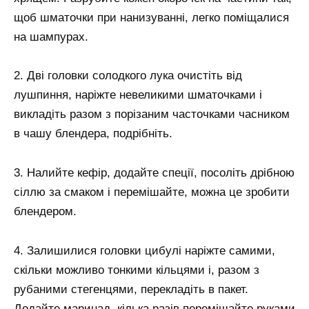
щоб шматочки при нанизуванні, легко поміщалися
на шампурах.
2. Дві головки солодкого лука очистіть від
лушпиння, наріжте невеликими шматочками і
викладіть разом з порізаним часточками часником
в чашу блендера, подрібніть.
3. Налийте кефір, додайте спеції, посоліть дрібною
сіллю за смаком і перемішайте, можна це зробити
блендером.
4. Залишилися головки цибулі наріжте самими,
скільки можливо тонкими кільцями і, разом з
рубаними стегенцями, перекладіть в пакет.
Додайте маринад, кілька разів перемішайте руками