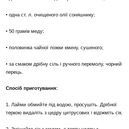
• одна ст. л. очищеного олії соняшнику;
• 50 грамів меду;
• половинка чайної ложки кмину, сушеного;
• за смаком дрібну сіль і ручного перемолу, чорний
перець.
Спосіб приготування:
1. Лайми обмийте під водою, просушіть. Дрібної
теркою видаліть з цедру цитрусових і відіжміть сік.