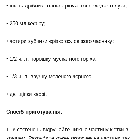
• шість дрібних головок ріпчастої солодкого лука;
• 250 мл кефіру;
• чотири зубчики «різкого», свіжого часнику;
• 1/2 ч. л. порошку мускатного горіха;
• 1/3 ч. л. вручну меленого чорного;
• дві щіпки каррі.
Спосіб приготування:
1. У стегенець відрубайте нижню частину кістки з
хрящем. Разрубите кожен окорочек на частини так,