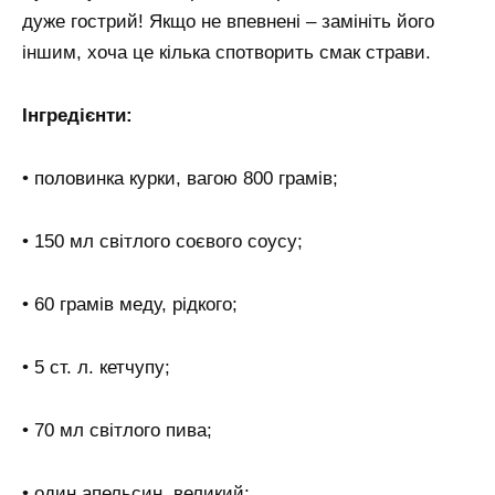
дуже гострий! Якщо не впевнені – замініть його
іншим, хоча це кілька спотворить смак страви.
Інгредієнти:
• половинка курки, вагою 800 грамів;
• 150 мл світлого соєвого соусу;
• 60 грамів меду, рідкого;
• 5 ст. л. кетчупу;
• 70 мл світлого пива;
• один апельсин, великий;