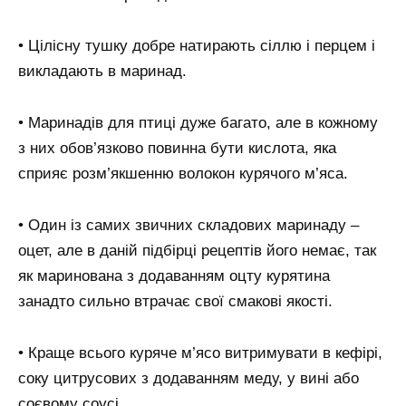
• Цілісну тушку добре натирають сіллю і перцем і
викладають в маринад.
• Маринадів для птиці дуже багато, але в кожному
з них обов’язково повинна бути кислота, яка
сприяє розм’якшенню волокон курячого м’яса.
• Один із самих звичних складових маринаду –
оцет, але в даній підбірці рецептів його немає, так
як маринована з додаванням оцту курятина
занадто сильно втрачає свої смакові якості.
• Краще всього куряче м’ясо витримувати в кефірі,
соку цитрусових з додаванням меду, у вині або
соєвому соусі.