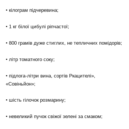
• кілограм підчеревина;
• 1 кг білої цибулі ріпчастої;
• 800 грамів дуже стиглих, не тепличних помідорів;
• літр томатного соку;
• підлога-літри вина, сортів Ркацителі»,
«Совіньйон»;
• шість гілочок розмарину;
• невеликий пучок свіжої зелені за смаком;