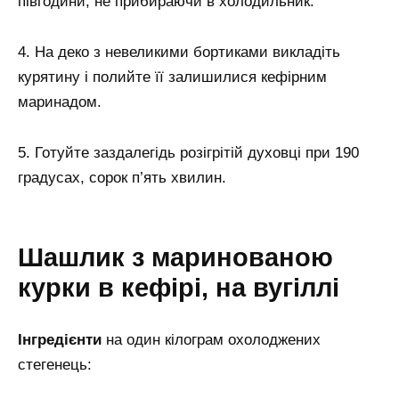
півгодини, не прибираючи в холодильник.
4. На деко з невеликими бортиками викладіть
курятину і полийте її залишилися кефірним
маринадом.
5. Готуйте заздалегідь розігрітій духовці при 190
градусах, сорок п’ять хвилин.
Шашлик з маринованою
курки в кефірі, на вугіллі
Інгредієнти
на один кілограм охолоджених
стегенець: