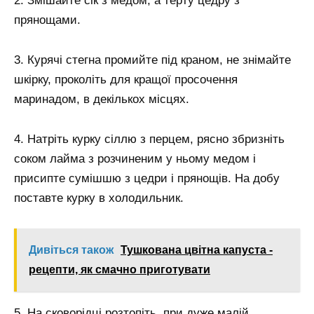
2. Змішайте сік з медом, а терту цедру з
прянощами.
3. Курячі стегна промийте під краном, не знімайте
шкірку, проколіть для кращої просочення
маринадом, в декількох місцях.
4. Натріть курку сіллю з перцем, рясно збризніть
соком лайма з розчиненим у ньому медом і
присипте сумішшю з цедри і прянощів. На добу
поставте курку в холодильник.
Дивіться також
Тушкована цвітна капуста -
рецепти, як смачно приготувати
5. На сковорідці розтопіть, при дуже малій