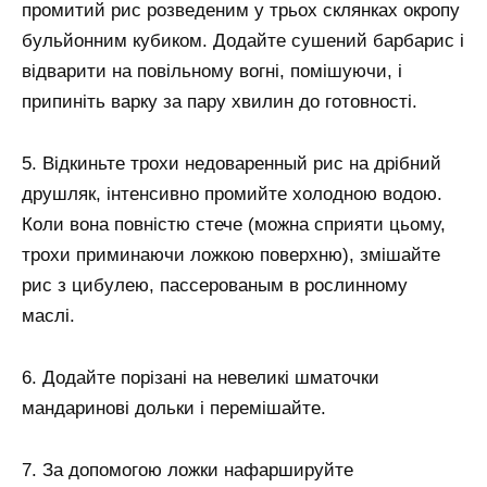
промитий рис розведеним у трьох склянках окропу
бульйонним кубиком. Додайте сушений барбарис і
відварити на повільному вогні, помішуючи, і
припиніть варку за пару хвилин до готовності.
5. Відкиньте трохи недоваренный рис на дрібний
друшляк, інтенсивно промийте холодною водою.
Коли вона повністю стече (можна сприяти цьому,
трохи приминаючи ложкою поверхню), змішайте
рис з цибулею, пассерованым в рослинному
маслі.
6. Додайте порізані на невеликі шматочки
мандаринові дольки і перемішайте.
7. За допомогою ложки нафаршируйте