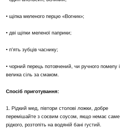
• щіпка меленого перцю «Вогник»;
• дві щіпки меленої паприки;
• п’ять зубців часнику;
• чорний перець потовчений, чи ручного помелу і
велика сіль за смаком.
Спосіб приготування:
1. Рідкий мед, півтори столові ложки, добре
перемішайте з соєвим соусом, якщо немає саме
рідкого, розтопіть на водяній бані густий.