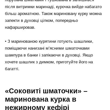
після витримки маринаді, курочка вийде набагато
більш ароматною. Також мариновану курку можна
запекти в духовці цілком, попередньо
нафаршировав.
• З маринованою курятини готують шашлики,
поміщаючи нанизані м’ясними шматочками
шампура в банки і запікаючи в духовці. Якщо
хочете шашлик з димком, приготуйте його на
багатті.
«Соковиті шматочки» –
маринована курка в
нежирному кефірі