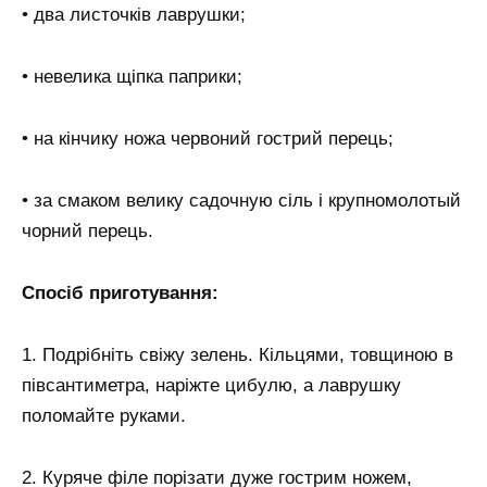
• два листочків лаврушки;
• невелика щіпка паприки;
• на кінчику ножа червоний гострий перець;
• за смаком велику садочную сіль і крупномолотый
чорний перець.
Спосіб приготування:
1. Подрібніть свіжу зелень. Кільцями, товщиною в
півсантиметра, наріжте цибулю, а лаврушку
поломайте руками.
2. Куряче філе порізати дуже гострим ножем,