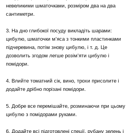
невеликими шматочками, розміром два на два
сантиметри.
3. На дно глибокої посуду викладіть шарами:
цибулю, шматочки м’яса з тонкими пластинками
підчеревина, потім знову цибулю, і т. д. Це
дозволить згодом легше розім’яти цибулю і
помідори.
4. Влийте томатний сік, вино, трохи присолите і
додайте дрібно порізані помідори.
5. Добре все перемішайте, розминаючи при цьому
цибулю з помідорами руками.
6. Додайте всі підготовлені спеції, рубану зелень і