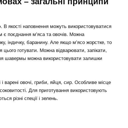
овах – загальні принципи
ю
. В якості наповнення можуть використовуватися
м є поєднання м’яса та овочів. Можна
у, індичку, баранину. Але якщо м’ясо жорстке, то
сля цього готувати. Можна відварювати, запікати,
 для шавермы можна використовувати залишки
 і варені овочі, гриби, яйця, сир. Особливе місце
 соковитості. Для приготування використовують
ься різні спеції і зелень.