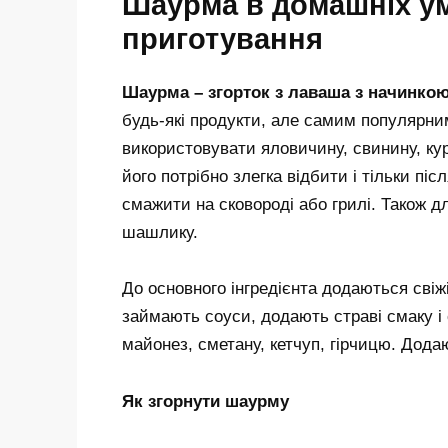
Шаурма в домашніх ум
приготування
Шаурма – згорток з лаваша з начинко
будь-які продукти, але самим популярни
використовувати яловичину, свинину, курк
його потрібно злегка відбити і тільки пі
смажити на сковороді або грилі. Також
шашлику.
До основного інгредієнта додаються свіжі
займають соуси, додають страві смаку і
майонез, сметану, кетчуп, гірчицю. Додают
Як згорнути шаурму