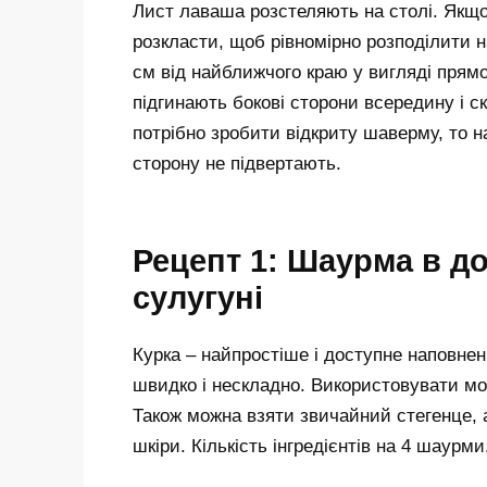
Лист лаваша розстеляють на столі. Якщо 
розкласти, щоб рівномірно розподілити н
см від найближчого краю у вигляді прямо
підгинають бокові сторони всередину і с
потрібно зробити відкриту шаверму, то н
сторону не підвертають.
Рецепт 1: Шаурма в до
сулугуні
Курка – найпростіше і доступне наповне
швидко і нескладно. Використовувати мож
Також можна взяти звичайний стегенце, а
шкіри. Кількість інгредієнтів на 4 шаурми