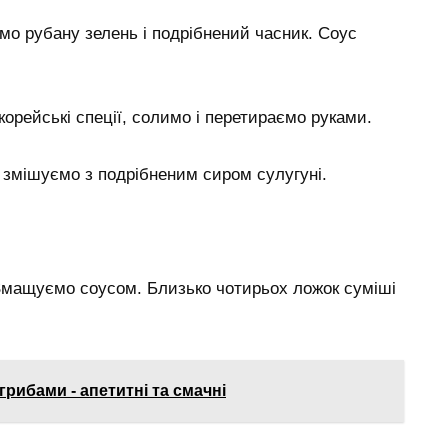
мо рубану зелень і подрібнений часник. Соус
орейські спеції, солимо і перетираємо руками.
і змішуємо з подрібненим сиром сулугуні.
 Змащуємо соусом. Близько чотирьох ложок суміші
грибами - апетитні та смачні