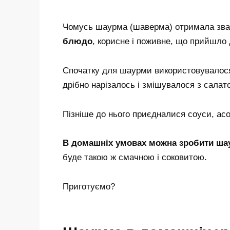
Чомусь шаурма (шаверма) отримала зва
блюдо
, корисне і поживне, що прийшло 
Спочатку для шаурми використовувалося 
дрібно нарізалось і змішувалося з салато
Пізніше до нього приєдналися соуси, асо
В домашніх умовах можна зробити ш
буде такою ж смачною і соковитою.
Приготуємо?