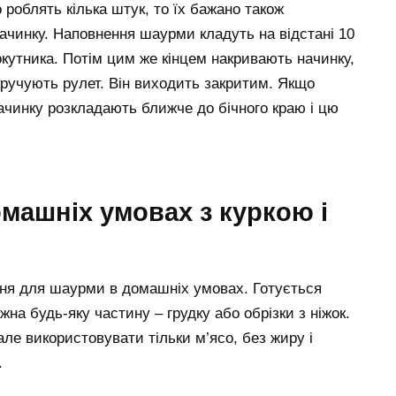
роблять кілька штук, то їх бажано також
ачинку. Наповнення шаурми кладуть на відстані 10
кутника. Потім цим же кінцем накривають начинку,
кручують рулет. Він виходить закритим. Якщо
ачинку розкладають ближче до бічного краю і цю
машніх умовах з куркою і
ння для шаурми в домашніх умовах. Готується
на будь-яку частину – грудку або обрізки з ніжок.
ле використовувати тільки м’ясо, без жиру і
.