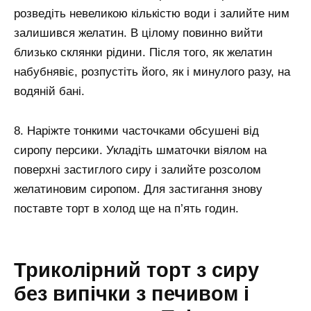
розведіть невеликою кількістю води і залийте ним
залишився желатин. В цілому повинно вийти
близько склянки рідини. Після того, як желатин
набубнявіє, розпустіть його, як і минулого разу, на
водяній бані.
8. Наріжте тонкими часточками обсушені від
сиропу персики. Укладіть шматочки віялом на
поверхні застиглого сиру і залийте розсолом
желатиновим сиропом. Для застигання знову
поставте торт в холод ще на п’ять годин.
Триколірний торт з сиру
без випічки з печивом і