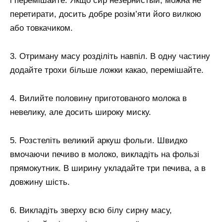
і перемішайте. Якщо сир незернистый, можна не
перетирати, досить добре розім’яти його вилкою
або товкачиком.
3. Отриману масу розділіть навпіл. В одну частину
додайте трохи більше ложки какао, перемішайте.
4. Вилийте половину приготованого молока в
невелику, але досить широку миску.
5. Розстеліть великий аркуш фольги. Швидко
вмочаючи печиво в молоко, викладіть на фользі
прямокутник. В ширину укладайте три печива, а в
довжину шість.
6. Викладіть зверху всю білу сирну масу,