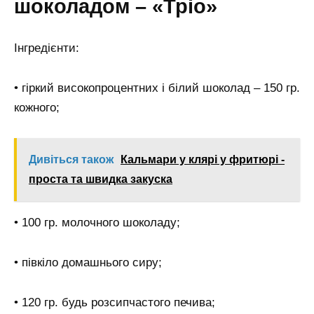
шоколадом – «Тріо»
Інгредієнти:
• гіркий високопроцентних і білий шоколад – 150 гр.
кожного;
Дивіться також
Кальмари у клярі у фритюрі -
проста та швидка закуска
• 100 гр. молочного шоколаду;
• півкіло домашнього сиру;
• 120 гр. будь розсипчастого печива;