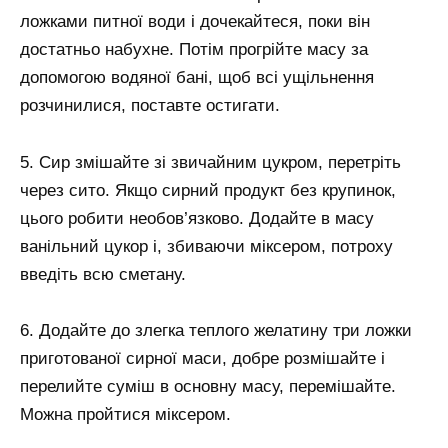
ложками питної води і дочекайтеся, поки він
достатньо набухне. Потім прогрійте масу за
допомогою водяної бані, щоб всі ущільнення
розчинилися, поставте остигати.
5. Сир змішайте зі звичайним цукром, перетріть
через сито. Якщо сирний продукт без крупинок,
цього робити необов’язково. Додайте в масу
ванільний цукор і, збиваючи міксером, потроху
введіть всю сметану.
6. Додайте до злегка теплого желатину три ложки
приготованої сирної маси, добре розмішайте і
перелийте суміш в основну масу, перемішайте.
Можна пройтися міксером.