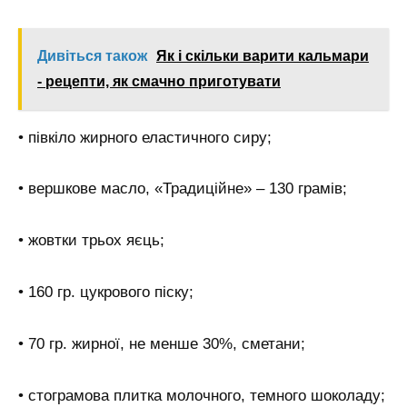
Дивіться також
Як і скільки варити кальмари
- рецепти, як смачно приготувати
• півкіло жирного еластичного сиру;
• вершкове масло, «Традиційне» – 130 грамів;
• жовтки трьох яєць;
• 160 гр. цукрового піску;
• 70 гр. жирної, не менше 30%, сметани;
• стограмова плитка молочного, темного шоколаду;