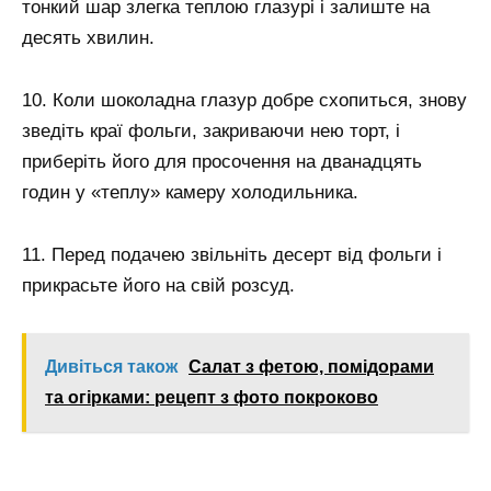
тонкий шар злегка теплою глазурі і залиште на
десять хвилин.
10. Коли шоколадна глазур добре схопиться, знову
зведіть краї фольги, закриваючи нею торт, і
приберіть його для просочення на дванадцять
годин у «теплу» камеру холодильника.
11. Перед подачею звільніть десерт від фольги і
прикрасьте його на свій розсуд.
Дивіться також
Салат з фетою, помідорами
та огірками: рецепт з фото покроково