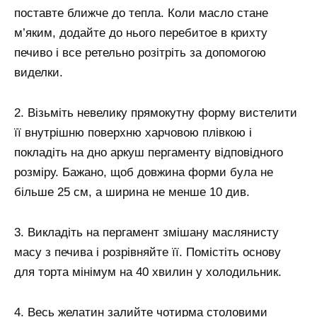
поставте ближче до тепла. Коли масло стане
м’яким, додайте до нього перебитое в крихту
печиво і все ретельно розітріть за допомогою
виделки.
2. Візьміть невелику прямокутну форму вистелити
її внутрішню поверхню харчовою плівкою і
покладіть на дно аркуш пергаменту відповідного
розміру. Бажано, щоб довжина форми була не
більше 25 см, а ширина не менше 10 див.
3. Викладіть на пергамент змішану маслянисту
масу з печива і розрівняйте її. Помістіть основу
для торта мінімум на 40 хвилин у холодильник.
4. Весь желатин залийте чотирма столовими