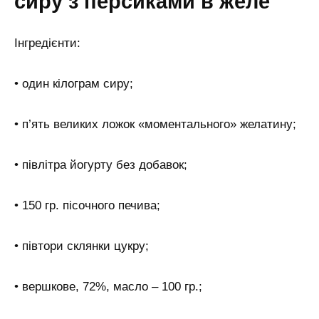
сиру з персиками в желе
Інгредієнти:
• один кілограм сиру;
• п’ять великих ложок «моментального» желатину;
• півлітра йогурту без добавок;
• 150 гр. пісочного печива;
• півтори склянки цукру;
• вершкове, 72%, масло – 100 гр.;