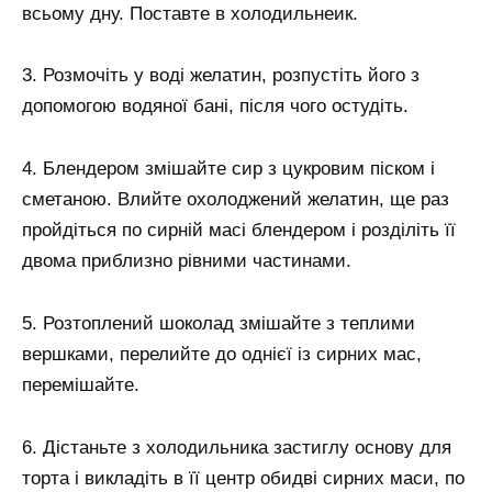
всьому дну. Поставте в холодильнеик.
3. Розмочіть у воді желатин, розпустіть його з
допомогою водяної бані, після чого остудіть.
4. Блендером змішайте сир з цукровим піском і
сметаною. Влийте охолоджений желатин, ще раз
пройдіться по сирній масі блендером і розділіть її
двома приблизно рівними частинами.
5. Розтоплений шоколад змішайте з теплими
вершками, перелийте до однієї із сирних мас,
перемішайте.
6. Дістаньте з холодильника застиглу основу для
торта і викладіть в її центр обидві сирних маси, по