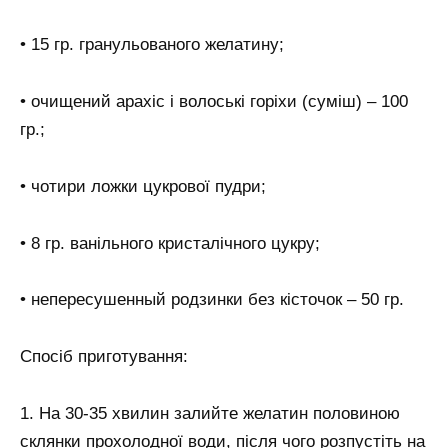
• 15 гр. гранульованого желатину;
• очищений арахіс і волоські горіхи (суміш) – 100
гр.;
• чотири ложки цукрової пудри;
• 8 гр. ванільного кристалічного цукру;
• непересушенный родзинки без кісточок – 50 гр.
Спосіб приготування:
1. На 30-35 хвилин залийте желатин половиною
склянки прохолодної води, після чого розпустіть на