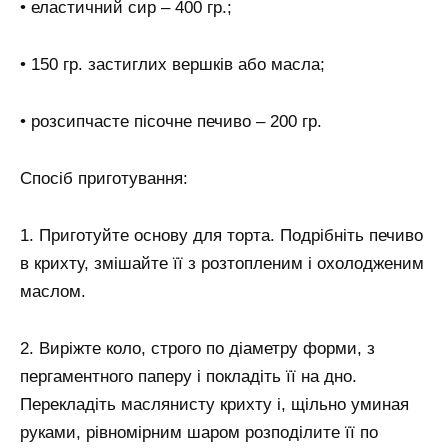
• еластичний сир – 400 гр.;
• 150 гр. застиглих вершків або масла;
• розсипчасте пісочне печиво – 200 гр.
Спосіб приготування:
1. Приготуйте основу для торта. Подрібніть печиво
в крихту, змішайте її з розтопленим і охолодженим
маслом.
2. Виріжте коло, строго по діаметру форми, з
пергаментного паперу і покладіть її на дно.
Перекладіть маслянисту крихту і, щільно уминая
руками, рівномірним шаром розподілите її по