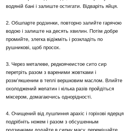
водяній бані і залиште остигати. Відваріть яйця.
2. Обшпарте родзинки, повторно залийте гарячою
водою і залиште на десять хвилин. Потім добре
промийте, злегка відіжміть і розкладіть по
рушникові, щоб просох.
3. Через металеве, редкоячеистое сито сир
перетріть разом з вареними жовтками і
розм’якшеним в теплі вершковим маслом. Влийте
охолоджений желатин і кілька разів пройдіться
міксером, домагаючись однорідності.
4. Очищений від лушпиння арахіс і горіхові ядерця
подрібніть ножем і разом з обсушенным
родзинками додайте в сирну масу, перемішайте.