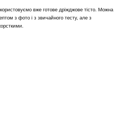
икористовуємо вже готове дріжджове тісто. Можна
птом з фото і з звичайного тесту, але з
жорсткими.