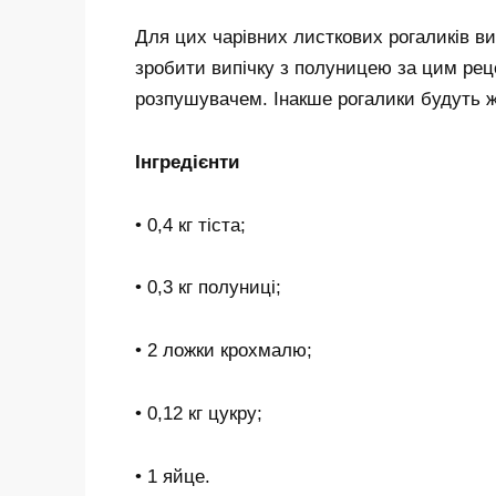
Для цих чарівних листкових рогаликів в
зробити випічку з полуницею за цим реце
розпушувачем. Інакше рогалики будуть 
Інгредієнти
• 0,4 кг тіста;
• 0,3 кг полуниці;
• 2 ложки крохмалю;
• 0,12 кг цукру;
• 1 яйце.