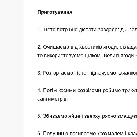
Приготування
1. Тісто потрібно дістати заздалегідь, за
2. Очищаємо від хвостиків ягоди, склад
то використовуємо цілком. Великі ягоди 
3. Розгортаємо тісто, підкочуємо качалко
4. Потім косими розрізами робимо трикут
сантиметрів.
5. Збиваємо яйце і зверху рясно змащуєм
6. Полуницю посипаємо крохмалем і кладе