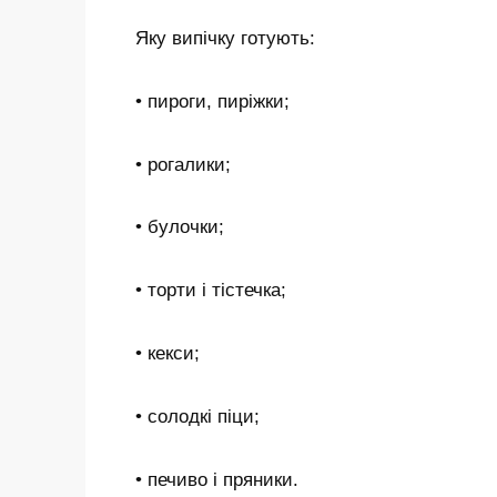
Яку випічку готують:
• пироги, пиріжки;
• рогалики;
• булочки;
• торти і тістечка;
• кекси;
• солодкі піци;
• печиво і пряники.