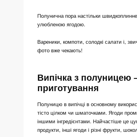
Полунична пора настільки швидкоплинне,
улюбленою ягодою.
Вареники, компоти, солодкі салати і, зв
фото вже чекають!
Випічка з полуницею 
приготування
Полуницю в випічці в основному використ
тісто цілком чи шматочками. Ягоди пром
іншими інгредієнтами. Найчастіше це цук
продукти, інші ягоди і різні фрукти, шоко