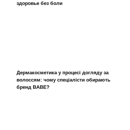
здоровье без боли
Дермакосметика у процесі догляду за
волоcсям: чому спеціалісти обирають
бренд BABE?