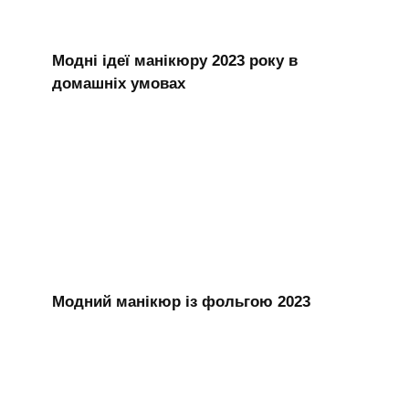
Модні ідеї манікюру 2023 року в
домашніх умовах
Модний манікюр із фольгою 2023