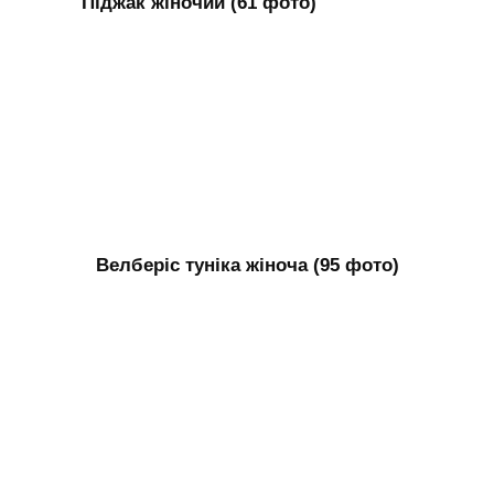
Піджак жіночий (61 фото)
Велберіс туніка жіноча (95 фото)