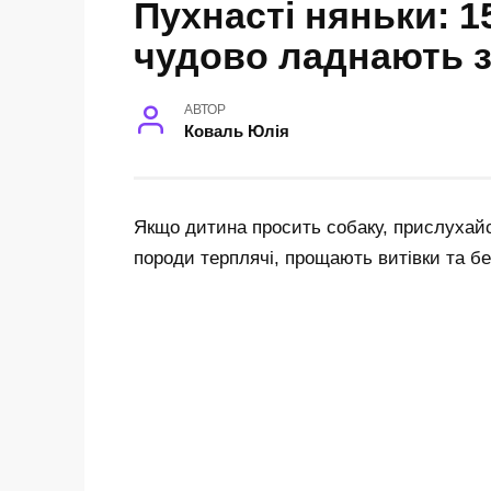
Пухнасті няньки: 15
чудово ладнають з
АВТОР
Коваль Юлія
Якщо дитина просить собаку, прислухайся
породи терплячі, прощають витівки та бер