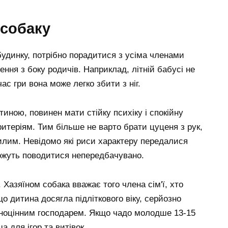
 собаку
удинку, потрібно порадитися з усіма членами
ення з боку родичів. Наприклад, літній бабусі не
с гри вона може легко збити з ніг.
тиною, повинен мати стійку психіку і спокійну
ритеріям. Тим більше не варто брати цуценя з рук,
илим. Невідомо які риси характеру передалися
можуть поводитися непередбачувано.
Хазяїном собака вважає того члена сім'ї, хто
 дитина досягла підліткового віку, серйозно
вноцінним господарем. Якщо чадо молодше 13-15
 для ігор та витівок.