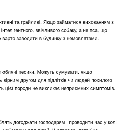
ктивні та грайливі. Якщо займатися вихованням з
нтелігентного, ввічливого собаку, а не пса, що
е варто заводити в будинку з немовлятами.
е люблячі песики. Можуть сумувати, якщо
ь вірним другом для підлітків чи людей похилого
рсть цієї породи не викликає неприємних симптомів.
блять догоджати господарям і проводити час у колі