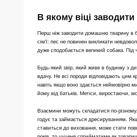
В якому віці заводити
Перш ніж заводити домашню тварину в б
сім'ї: пес не повинен викликати невдовол
дуже сподобається великий собака. Під ча
Будь-який звір, який живе в будинку з ди
вдачу. Не всі породи відповідають цим к
навіть якщо воно здається неймовірно м
йому від батьків. Метіси, виростаючи, 
Взаємини можуть складатися по-різному. 
годує та займається дресируванням. Якщо
ставиться до виховання, може стати по
років, то цуценя сприйматиме як товариша