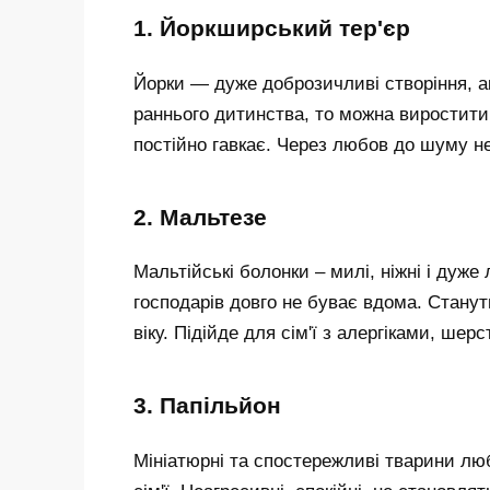
1. Йоркширський тер'єр
Йорки — дуже доброзичливі створіння, а
раннього дитинства, то можна виростити і
постійно гавкає. Через любов до шуму н
2. Мальтезе
Мальтійські болонки – милі, ніжні і дуж
господарів довго не буває вдома. Станут
віку. Підійде для сім'ї з алергіками, ше
3. Папільйон
Мініатюрні та спостережливі тварини лю