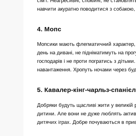
сім'ї. Неагресивні, спокійні, не становл
навчити акуратно поводитися з собакою,
4. Мопс
Мопсики мають флегматичний характер, 
день на дивані, не підніматимуть на прог
господарів і не проти погратись з дітьми.
навантаження. Хропуть ночами через бу
5. Кавалер-кінг-чарльз-спаніє
Добряки будуть щасливі жити у великій 
дитини. Але вони не дуже люблять актив
дитячих іграх. Добре почуваються в прив