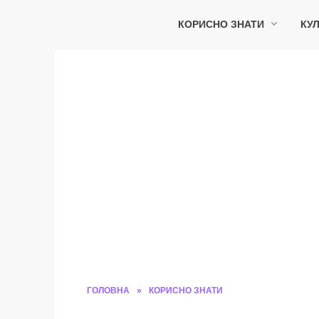
Перейти
до
КОРИСНО ЗНАТИ
КУЛ
вмісту
ГОЛОВНА
»
КОРИСНО ЗНАТИ