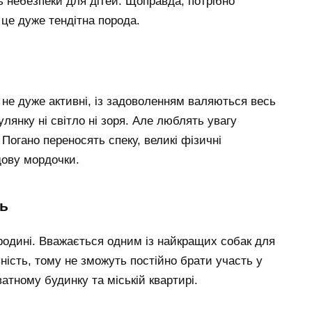
ять небезпеки для дітей. Щоправда, потрібно
 це дуже тендітна порода.
не дуже активні, із задоволенням валяються весь
улянку ні світло ні зоря. Але люблять увагу
 Погано переносять спеку, великі фізичні
дову мордочки.
ль
родині. Вважається одним із найкращих собак для
ність, тому не зможуть постійно брати участь у
атному будинку та міській квартирі.