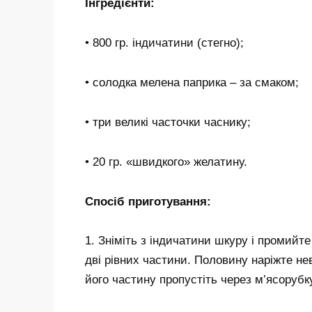
Інгредієнти:
• 800 гр. індичатини (стегно);
• солодка мелена паприка – за смаком;
• три великі часточки часнику;
• 20 гр. «швидкого» желатину.
Спосіб приготування:
1. Зніміть з індичатини шкуру і промийте 
дві рівних частини. Половину наріжте н
його частину пропустіть через м’ясорубк