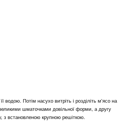
її водою. Потім насухо витріть і розділіть м’ясо на
евеликими шматочками довільної форми, а другу
у, з встановленою крупною решіткою.