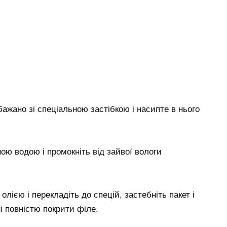
бажано зі спеціальною застібкою і насипте в нього
ою водою і промокніть від зайвої вологи
лією і перекладіть до спецій, застебніть пакет і
ні повністю покрити філе.