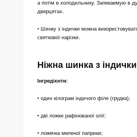
а потім в холодильнику. Запекаемую в д
дверцятах.
• Шинку з індички можна використовувати
святкової нарізки.
Ніжна шинка з індичк
Інгредієнти:
• один кілограм індичого філе (грудка);
• дві ложки рафінованої олії;
• ложечка меленої паприки;