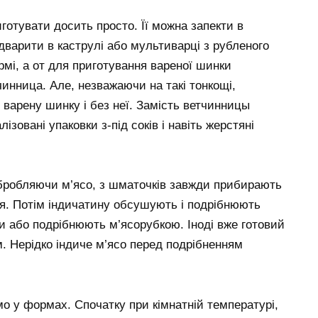
готувати досить просто. Її можна запекти в
ідварити в каструлі або мультиварці з рубленого
рмі, а от для приготування вареної шинки
инница. Але, незважаючи на такі тонкощі,
 варену шинку і без неї. Замість ветчинницы
зовані упаковки з-під соків і навіть жерстяні
 обробляючи м’ясо, з шматочків завжди прибирають
я. Потім індичатину обсушують і подрібнюють
ми або подрібнюють м’ясорубкою. Іноді вже готовий
 Нерідко індиче м’ясо перед подрібненням
о у формах. Спочатку при кімнатній температурі,