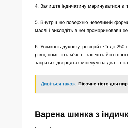
4. Залиште індичатину маринуватися в па
5. Внутрішню поверхню невеликий форми
маслі і викладіть в неї промариновавшее
6. Увімкніть духовку, розігрійте її до 25
рівні, помістіть м’ясо і запечіть його пр
закритих дверцятах мінімум на два з по
Дивіться також
Пісочне тісто для пир
Варена шинка з індичк