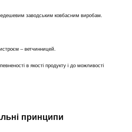
недешевим заводським ковбасним виробам.
ристроєм – ветчинницей.
певненості в якості продукту і до можливості
альні принципи