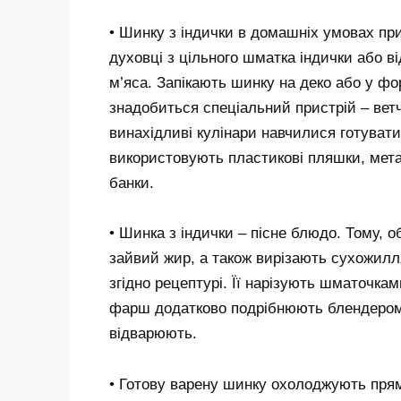
• Шинку з індички в домашніх умовах при
духовці з цільного шматка індички або в
м’яса. Запікають шинку на деко або у фо
знадобиться спеціальний пристрій – ветч
винахідливі кулінари навчилися готувати
використовують пластикові пляшки, металі
банки.
• Шинка з індички – пісне блюдо. Тому,
зайвий жир, а також вирізають сухожилл
згідно рецептурі. Її нарізують шматочка
фарш додатково подрібнюють блендером.
відварюють.
• Готову варену шинку охолоджують прям