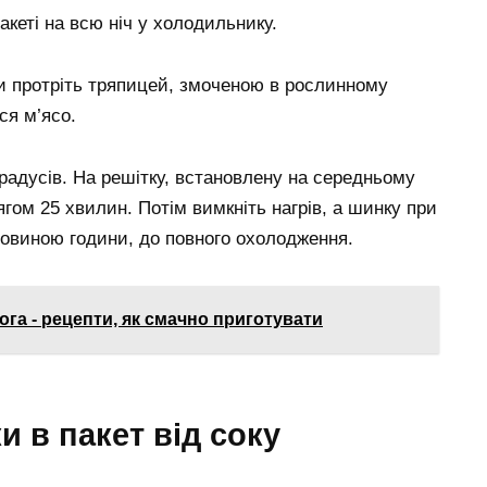
кеті на всю ніч у холодильнику.
 протріть тряпицей, змоченою в рослинному
ся м’ясо.
0 градусів. На решітку, встановлену на середньому
отягом 25 хвилин. Потім вимкніть нагрів, а шинку при
ловиною години, до повного охолодження.
ога - рецепти, як смачно приготувати
и в пакет від соку