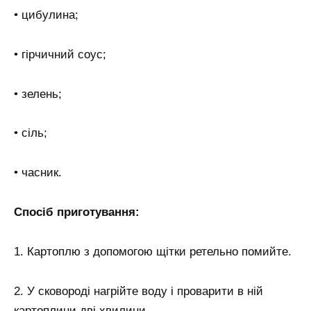
• цибулина;
• гірчичний соус;
• зелень;
• сіль;
• часник.
Спосіб приготування:
1. Картоплю з допомогою щітки ретельно помийте.
2. У сковороді нагрійте воду і проварити в ній
картоплини дві хвилини.