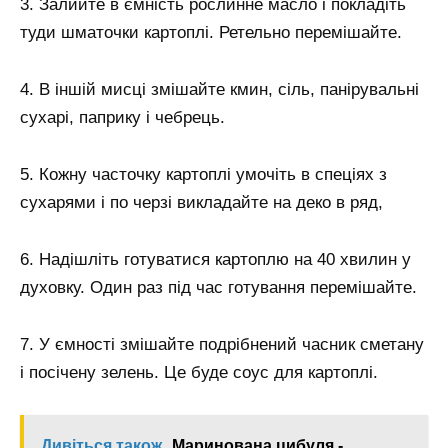
3. Залийте в ємність рослинне масло і покладіть
туди шматочки картоплі. Ретельно перемішайте.
4. В іншій мисці змішайте кмин, сіль, панірувальні
сухарі, паприку і чебрець.
5. Кожну часточку картоплі умочіть в спеціях з
сухарями і по черзі викладайте на деко в ряд,
6. Надішліть готуватися картоплю на 40 хвилин у
духовку. Один раз під час готування перемішайте.
7. У ємності змішайте подрібнений часник сметану
і посічену зелень. Це буде соус для картоплі.
Дивіться також
Маринована цибуля -