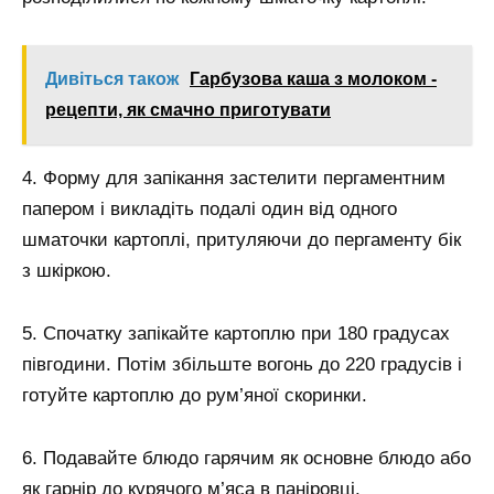
Дивіться також
Гарбузова каша з молоком -
рецепти, як смачно приготувати
4. Форму для запікання застелити пергаментним
папером і викладіть подалі один від одного
шматочки картоплі, притуляючи до пергаменту бік
з шкіркою.
5. Спочатку запікайте картоплю при 180 градусах
півгодини. Потім збільште вогонь до 220 градусів і
готуйте картоплю до рум’яної скоринки.
6. Подавайте блюдо гарячим як основне блюдо або
як гарнір до курячого м’яса в паніровці.