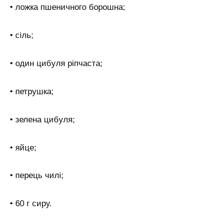
• ложка пшеничного борошна;
• сіль;
• один цибуля ріпчаста;
• петрушка;
• зелена цибуля;
• яйце;
• перець чилі;
• 60 г сиру.