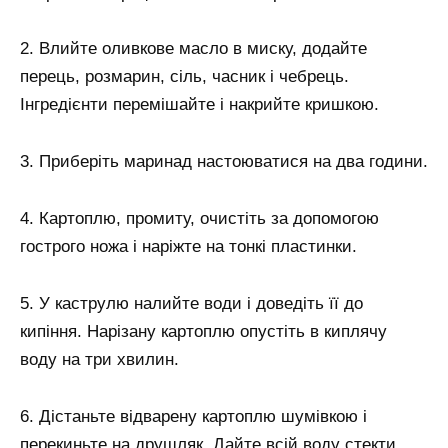
2. Влийте оливкове масло в миску, додайте
перець, розмарин, сіль, часник і чебрець.
Інгредієнти перемішайте і накрийте кришкою.
3. Приберіть маринад настоюватися на два години.
4. Картоплю, промиту, очистіть за допомогою
гострого ножа і наріжте на тонкі пластинки.
5. У каструлю налийте води і доведіть її до
кипіння. Нарізану картоплю опустіть в киплячу
воду на три хвилин.
6. Дістаньте відварену картоплю шумівкою і
перекиньте на друшляк. Дайте всій воду стекти.