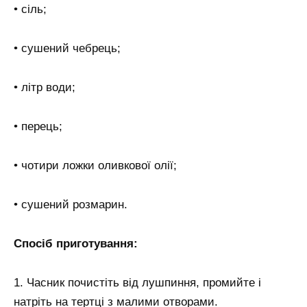
• сіль;
• сушений чебрець;
• літр води;
• перець;
• чотири ложки оливкової олії;
• сушений розмарин.
Спосіб приготування:
1. Часник почистіть від лушпиння, промийте і
натріть на тертці з малими отворами.