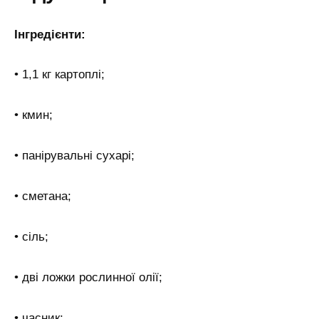
Інгредієнти:
• 1,1 кг картоплі;
• кмин;
• панірувальні сухарі;
• сметана;
• сіль;
• дві ложки рослинної олії;
• часник;