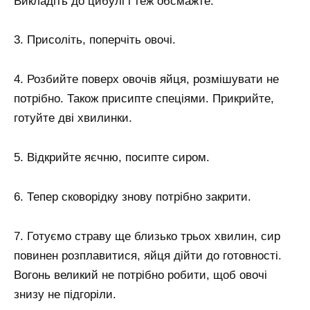
Викладіть до цибулі і теж обсмажте.
3. Присоліть, поперчіть овочі.
4. Розбийте поверх овочів яйця, розмішувати не
потрібно. Також присипте спеціями. Прикрийте,
готуйте дві хвилинки.
5. Відкрийте яєчню, посипте сиром.
6. Тепер сковорідку знову потрібно закрити.
7. Готуємо страву ще близько трьох хвилин, сир
повинен розплавитися, яйця дійти до готовності.
Вогонь великий не потрібно робити, щоб овочі
знизу не підгоріли.