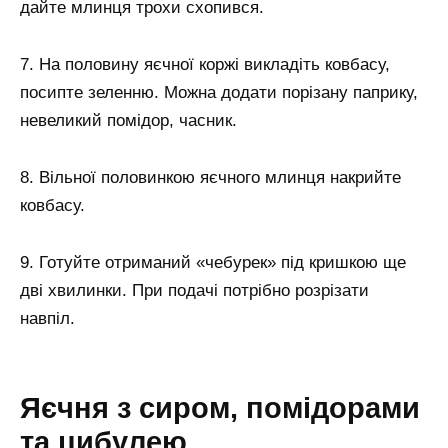
дайте млинця трохи схопився.
7. На половину яєчної коржі викладіть ковбасу,
посипте зеленню. Можна додати порізану паприку,
невеликий помідор, часник.
8. Вільної половинкою яєчного млинця накрийте
ковбасу.
9. Готуйте отриманий «чебурек» під кришкою ще
дві хвилинки. При подачі потрібно розрізати
навпіл.
Яєчня з сиром, помідорами
та цибулею