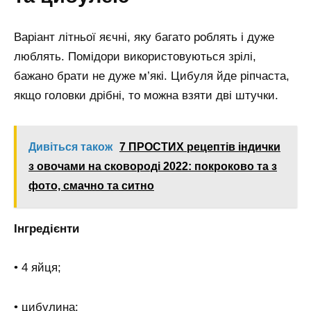
Варіант літньої яєчні, яку багато роблять і дуже
люблять. Помідори використовуються зрілі,
бажано брати не дуже м’які. Цибуля йде ріпчаста,
якщо головки дрібні, то можна взяти дві штучки.
Дивіться також
7 ПРОСТИХ рецептів індички
з овочами на сковороді 2022: покроково та з
фото, смачно та ситно
Інгредієнти
• 4 яйця;
• цибулина;