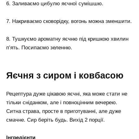
6. Заливаємо цибулю яєчної сумішшю.
7. Накриваємо сковорідку, вогонь можна зменшити.
8. Тушкуємо ароматну яєчню під кришкою хвилин
п’ять. Посипаємо зеленню.
Яєчня з сиром і ковбасою
Рецептура дуже цікавою яєчні, яка може стати не
тільки сніданком, але і повноцінним вечерею.
Ситна страва, просте в приготуванні, але дуже
смачне. Сир беріть будь. Вихід 2 порції.
Інгредієнти