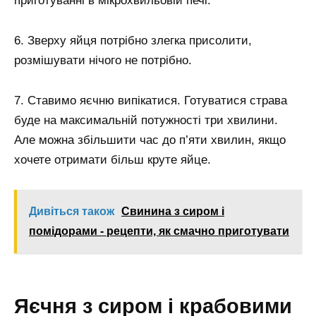
приготуванні в мікрохвильовій печі.
6. Зверху яйця потрібно злегка присолити,
розмішувати нічого не потрібно.
7. Ставимо яєчню випікатися. Готуватися страва
буде на максимальній потужності три хвилини.
Але можна збільшити час до п’яти хвилин, якщо
хочете отримати більш круте яйце.
Дивіться також
Свинина з сиром і
помідорами - рецепти, як смачно приготувати
Яєчня з сиром і крабовими