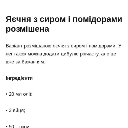
Яєчня з сиром і помідорами
розмішена
Варіант розмішаною яєчня з сиром і помідорами. У
неї також можна додати цибулю ріпчасту, але це
вже за бажанням.
Інгредієнти
• 20 мл олії;
• 3 яйця;
• 50 г сиру;