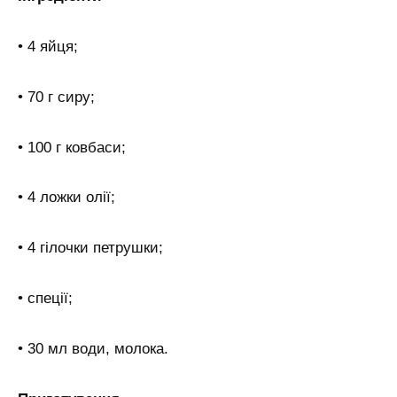
• 4 яйця;
• 70 г сиру;
• 100 г ковбаси;
• 4 ложки олії;
• 4 гілочки петрушки;
• спеції;
• 30 мл води, молока.