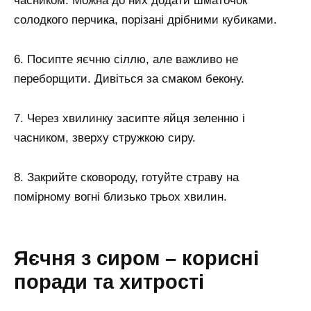
часником. Можна до них додати шматочок
солодкого перчика, порізані дрібними кубиками.
6. Посипте яєчню сіллю, але важливо не
переборщити. Дивіться за смаком бекону.
7. Через хвилинку засипте яйця зеленню і
часником, зверху стружкою сиру.
8. Закрийте сковороду, готуйте страву на
помірному вогні близько трьох хвилин.
Яєчня з сиром – корисні
поради та хитрості