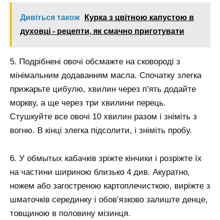
Дивіться також
Курка з цвітною капустою в
духовці - рецепти, як смачно приготувати
5. Подрібнені овочі обсмажте на сковороді з
мінімальним додаванням масла. Спочатку злегка
прижарьте цибулю, хвилин через п’ять додайте
моркву, а ще через три хвилини перець.
Стушкуйте все овочі 10 хвилин разом і зніміть з
вогню. В кінці злегка підсолити, і зніміть пробу.
6. У обмытых кабачків зріжте кінчики і розріжте їх
на частини шириною близько 4 див. Акуратно,
ножем або загостреною картоплечисткою, виріжте з
шматочків серединку і обов’язково залиште денце,
товщиною в половину мізинця.