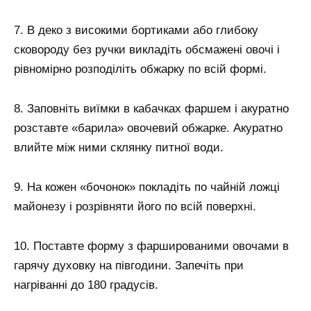
7. В деко з високими бортиками або глибоку
сковороду без ручки викладіть обсмажені овочі і
рівномірно розподіліть обжарку по всій формі.
8. Заповніть виїмки в кабачках фаршем і акуратно
розставте «барила» овочевий обжарке. Акуратно
влийте між ними склянку питної води.
9. На кожен «бочонок» покладіть по чайній ложці
майонезу і розрівняти його по всій поверхні.
10. Поставте форму з фаршированими овочами в
гарячу духовку на півгодини. Запечіть при
нагріванні до 180 градусів.