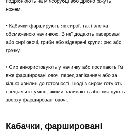
подрібнюють на м’ясорубці або дрібно ріжуть
ножем.
• Кабачки фарширують як сирої, так і злегка
обсмаженою начинкою. В неї додають пасеровані
або сирі овочі, гриби або відварені крупи: рис або
гречку.
• Сир використовують у начинку або посипають їм
вже фаршировані овочі перед запіканням або за
кілька хвилин до готовності. Іноді з сиром готують
спеціальні суміші, якими заливають або змащують
зверху фаршировані овочі.
Кабачки, фаршировані