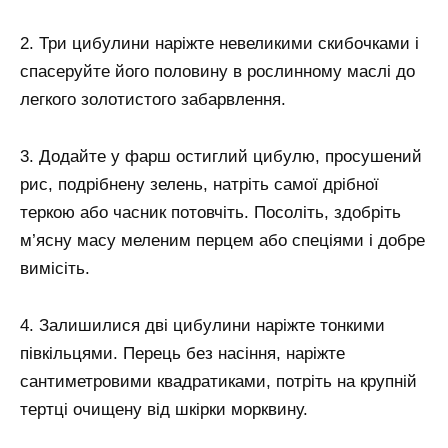
2. Три цибулини наріжте невеликими скибочками і
спасеруйте його половину в рослинному маслі до
легкого золотистого забарвлення.
3. Додайте у фарш остиглий цибулю, просушений
рис, подрібнену зелень, натріть самої дрібної
теркою або часник потовчіть. Посоліть, здобріть
м’ясну масу меленим перцем або спеціями і добре
вимісіть.
4. Залишилися дві цибулини наріжте тонкими
півкільцями. Перець без насіння, наріжте
сантиметровими квадратиками, потріть на крупній
тертці очищену від шкірки морквину.