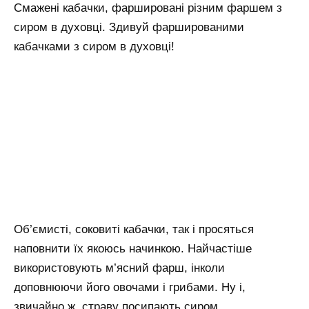
Смажені кабачки, фаршировані різним фаршем з
сиром в духовці. Здивуй фаршированими
кабачками з сиром в духовці!
Об’ємисті, соковиті кабачки, так і просяться
наповнити їх якоюсь начинкою. Найчастіше
використовують м’ясний фарш, інколи
доповнюючи його овочами і грибами. Ну і,
звичайно ж, страву посипають сиром.