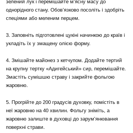
зелений лук і перемішайте м’ясну масу до
однорідного стану. Обов’язково посоліть і здобріть
спеціями або меленим перцем.
3. Заповніть підготовлені цукіні начинкою до країв і
укладіть їх у змащену олією форму.
4. Змішайте майонез з кетчупом. Додайте тертий
на крупну тертку «Адигейський» сир, перемішайте.
Змастіть сумішшю страву і закрийте фольгою
жаровню.
5. Прогрійте до 200 градусів духовку, помістіть в
неї жаровню на 40 хвилин. Фольгу зніміть, а
жаровню залиште в духовці до зарум’янювання
поверхні страви.