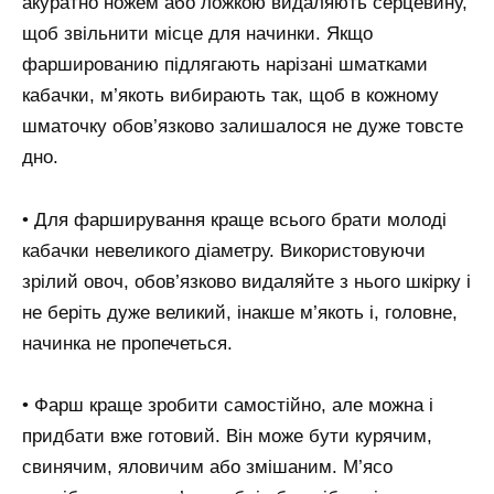
акуратно ножем або ложкою видаляють серцевину,
щоб звільнити місце для начинки. Якщо
фаршированию підлягають нарізані шматками
кабачки, м’якоть вибирають так, щоб в кожному
шматочку обов’язково залишалося не дуже товсте
дно.
• Для фарширування краще всього брати молоді
кабачки невеликого діаметру. Використовуючи
зрілий овоч, обов’язково видаляйте з нього шкірку і
не беріть дуже великий, інакше м’якоть і, головне,
начинка не пропечеться.
• Фарш краще зробити самостійно, але можна і
придбати вже готовий. Він може бути курячим,
свинячим, яловичим або змішаним. М’ясо