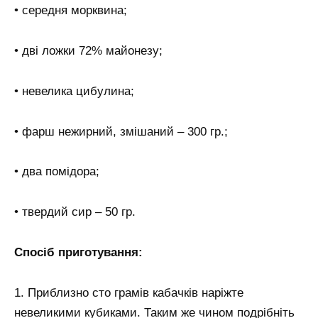
• середня морквина;
• дві ложки 72% майонезу;
• невелика цибулина;
• фарш нежирний, змішаний – 300 гр.;
• два помідора;
• твердий сир – 50 гр.
Спосіб приготування:
1. Приблизно сто грамів кабачків наріжте
невеликими кубиками. Таким же чином подрібніть