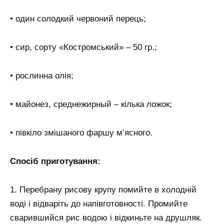
• один солодкий червоний перець;
• сир, сорту «Костромський» – 50 гр.;
• рослинна олія;
• майонез, среднежирный – кілька ложок;
• півкіло змішаного фаршу м’ясного.
Спосіб приготування:
1. Перебрану рисову крупу помийте в холодній
воді і відваріть до напівготовності. Промийте
сварившийся рис водою і відкиньте на друшляк.