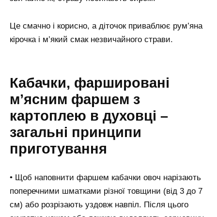
Це смачно і корисно, а діточок приваблює рум’яна
кірочка і м’який смак незвичайного страви.
Кабачки, фаршировані
м’ясним фаршем з
картоплею в духовці –
загальні принципи
приготування
• Щоб наповнити фаршем кабачки овоч нарізають
поперечними шматками різної товщини (від 3 до 7
см) або розрізають уздовж навпіл. Після цього