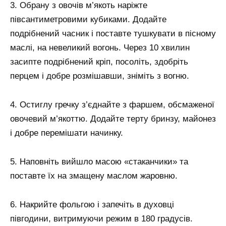
3. Обрану з овочів м’якоть наріжте
півсантиметровими кубиками. Додайте
подрібнений часник і поставте тушкувати в пісному
маслі, на невеликий вогонь. Через 10 хвилин
засипте подрібнений кріп, посоліть, здобріть
перцем і добре розмішавши, зніміть з вогню.
4. Остиглу гречку з’єднайте з фаршем, обсмаженої
овочевий м’якоттю. Додайте терту бринзу, майонез
і добре перемішати начинку.
5. Наповніть вийшло масою «стаканчики» та
поставте їх на змащену маслом жаровню.
6. Накрийте фольгою і запечіть в духовці
півгодини, витримуючи режим в 180 градусів.