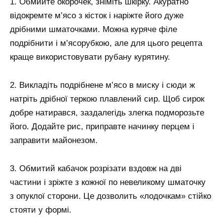
1. Обмийте окорочек, зніміть шкірку. Акуратно
відокремте м’ясо з кісток і наріжте його дуже
дрібними шматочками. Можна куряче філе
подрібнити і м’ясорубкою, але для цього рецепта
краще використовувати рубану курятину.
2. Викладіть подрібнене м’ясо в миску і сюди ж
натріть дрібної теркою плавлений сир. Щоб сирок
добре натирався, заздалегідь злегка подморозьте
його. Додайте рис, приправте начинку перцем і
заправити майонезом.
3. Обмитий кабачок розрізати вздовж на дві
частини і зріжте з кожної по невеликому шматочку
з опуклої сторони. Це дозволить «лодочкам» стійко
стояти у формі.