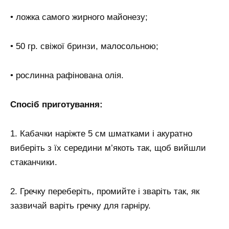
• ложка самого жирного майонезу;
• 50 гр. свіжої бринзи, малосольною;
• рослинна рафінована олія.
Спосіб приготування:
1. Кабачки наріжте 5 см шматками і акуратно
виберіть з їх середини м’якоть так, щоб вийшли
стаканчики.
2. Гречку переберіть, промийте і зваріть так, як
зазвичай варіть гречку для гарніру.