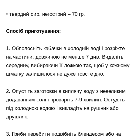
• твердий сир, негострий – 70 гр.
Спосіб приготування:
1. Обполосніть кабачки в холодній воді і розріжте
на частини, довжиною не менше 7 див. Видаліть
середину, вибираючи її ложкою так, щоб у кожному
шматку залишилося не дуже товсте дно.
2. Опустіть заготовки в киплячу воду з невеликим
додаванням солі і проваріть 7-9 хвилин. Остудіть
під холодною водою і викладіть на рушник або
друшляк.
3. Гриби перебити подрібніть блендером або на