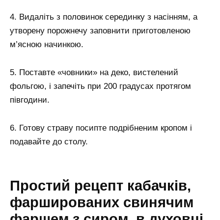
4. Видаліть з половинок серединку з насінням, а
утворену порожнечу заповнити приготовленою
м’ясною начинкою.
5. Поставте «човники» на деко, вистелений
фольгою, і запечіть при 200 градусах протягом
півгодини.
6. Готову страву посипте подрібненим кропом і
подавайте до столу.
Простий рецепт кабачків,
фаршированих свинячим
фаршем з сиром, в духовці