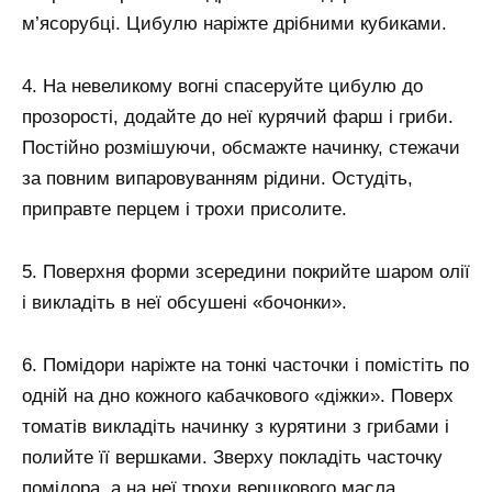
м’ясорубці. Цибулю наріжте дрібними кубиками.
4. На невеликому вогні спасеруйте цибулю до
прозорості, додайте до неї курячий фарш і гриби.
Постійно розмішуючи, обсмажте начинку, стежачи
за повним випаровуванням рідини. Остудіть,
приправте перцем і трохи присолите.
5. Поверхня форми зсередини покрийте шаром олії
і викладіть в неї обсушені «бочонки».
6. Помідори наріжте на тонкі часточки і помістіть по
одній на дно кожного кабачкового «діжки». Поверх
томатів викладіть начинку з курятини з грибами і
полийте її вершками. Зверху покладіть часточку
помідора, а на неї трохи вершкового масла.