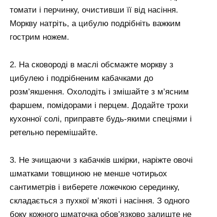
томати і перчинку, очистивши її від насіння.
Моркву натріть, а цибулю подрібніть важким
гострим ножем.
2. На сковороді в маслі обсмажте моркву з
цибулею і подрібненим кабачками до
розм’якшення. Охолодіть і змішайте з м’ясним
фаршем, помідорами і перцем. Додайте трохи
кухонної солі, приправте будь-якими спеціями і
ретельно перемішайте.
3. Не зчищаючи з кабачків шкірки, наріжте овочі
шматками товщиною не менше чотирьох
сантиметрів і виберете ложечкою серединку,
складається з пухкої м’якоті і насіння. З одного
боку кожного шматочка обов’язково залиште не