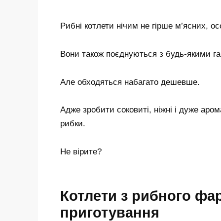
Рибні котлети нічим не гірше м’ясних, о
Вони також поєднуються з будь-якими гар
Але обходяться набагато дешевше.
Адже зробити соковиті, ніжні і дуже аром
рибки.
Не вірите?
Котлети з рибного фа
приготування