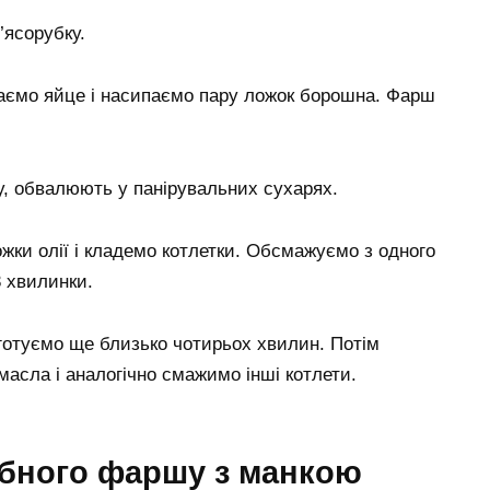
’ясорубку.
иваємо яйце і насипаємо пару ложок борошна. Фарш
у, обвалюють у панірувальних сухарях.
жки олії і кладемо котлетки. Обсмажуємо з одного
3 хвилинки.
готуємо ще близько чотирьох хвилин. Потім
асла і аналогічно смажимо інші котлети.
рибного фаршу з манкою