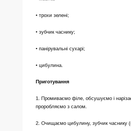
• трохи зелені;
• зубчик часнику;
• панірувальні сухарі;
• цибулина.
Приготування
1. Промиваємо філе, обсушуємо і наріза
проробляємо з салом.
2. Очищаємо цибулину, зубчик часнику (