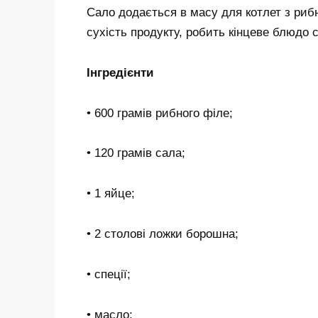
Сало додається в масу для котлет з риб
сухість продукту, робить кінцеве блюдо с
Інгредієнти
• 600 грамів рибного філе;
• 120 грамів сала;
• 1 яйце;
• 2 столові ложки борошна;
• спеції;
• масло;