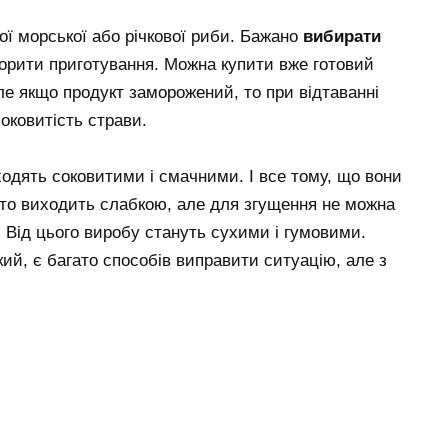
ої морської або річкової риби. Бажано
вибирати
корити приготування. Можна купити вже готовий
ле якщо продукт заморожений, то при відтаванні
оковитість страви.
одять соковитими і смачними. І все тому, що вони
сто виходить слабкою, але для згущення не можна
Від цього виробу стануть сухими і гумовими.
ий, є багато способів виправити ситуацію, але з