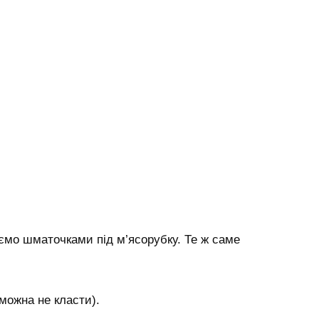
ємо шматочками під м’ясорубку. Те ж саме
можна не класти).