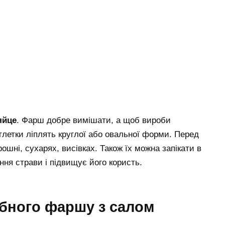
яйце
. Фарш добре вимішати, а щоб вироби
тлетки ліплять круглої або овальної форми. Перед
рошні, сухарях, висівках. Також їх можна запікати в
ня страви і підвищує його користь.
ибного фаршу з салом