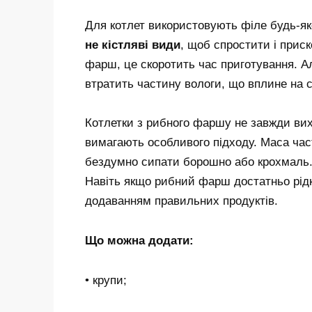
Для котлет використовують філе будь-як
не кістляві види
, щоб спростити і прис
фарш, це скоротить час приготування. А
втратить частину вологи, що вплине на с
Котлетки з рибного фаршу не завжди вих
вимагають особливого підходу. Маса ча
бездумно сипати борошно або крохмаль. 
Навіть якщо рибний фарш достатньо рідк
додаванням правильних продуктів.
Що можна додати:
• крупи;