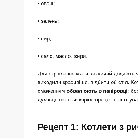
• овочі;
• зелень;
• сир;
• сало, масло, жири.
Для скріплення маси зазвичай додають
виходили красивіше, відбити об стіл. Ко
смаженням
обвалюють в паніровці
: бо
духовці, що прискорює процес приготуван
Рецепт 1: Котлети з р