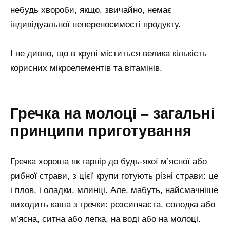
небудь хвороби, якщо, звичайно, немає
індивідуальної непереносимості продукту.
І не дивно, що в крупі міститься велика кількість
корисних мікроелементів та вітамінів.
Гречка на молоці – загальні
принципи приготування
Гречка хороша як гарнір до будь-якої м’ясної або
рибної страви, з цієї крупи готують різні страви: це
і плов, і оладки, млинці. Але, мабуть, найсмачніше
виходить каша з гречки: розсипчаста, солодка або
м’ясна, ситна або легка, на воді або на молоці.