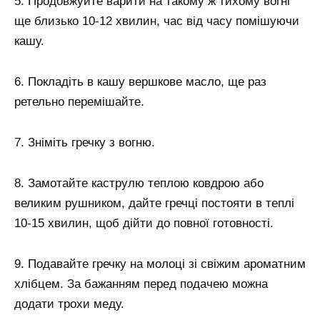
5. Продовжуйте варити на такому ж тихому вогні
ще близько 10-12 хвилин, час від часу помішуючи
кашу.
6. Покладіть в кашу вершкове масло, ще раз
ретельно перемішайте.
7. Зніміть гречку з вогню.
8. Замотайте каструлю теплою ковдрою або
великим рушником, дайте гречці постояти в теплі
10-15 хвилин, щоб дійти до повної готовності.
9. Подавайте гречку на молоці зі свіжим ароматним
хлібцем. За бажанням перед подачею можна
додати трохи меду.