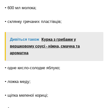
• 600 мл молока;
• склянку гречаних пластівців;
Дивіться також
Курка з грибами у
вершковому соусі - ніжна, смачна та
ароматна
• одне кисло-солодке яблуко;
• ложка меду;
• щіпка меленої кориці;