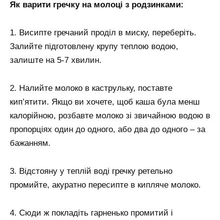
Як варити гречку на молоці з родзинками:
1. Висипте гречаний проділ в миску, переберіть.
Залийте підготовлену крупу теплою водою,
залиште на 5-7 хвилин.
2. Налийте молоко в каструльку, поставте
кип’ятити. Якщо ви хочете, щоб каша була менш
калорійною, розбавте молоко зі звичайною водою в
пропорціях один до одного, або два до одного – за
бажанням.
3. Відстояну у теплій воді гречку ретельно
промийте, акуратно пересипте в кипляче молоко.
4. Сюди ж покладіть гарненько промитий і