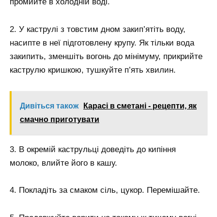
промийте в холодній воді.
2. У каструлі з товстим дном закип’ятіть воду,
насипте в неї підготовлену крупу. Як тільки вода
закипить, зменшіть вогонь до мінімуму, прикрийте
каструлю кришкою, тушкуйте п’ять хвилин.
Дивіться також
Карасі в сметані - рецепти, як
смачно приготувати
3. В окремій каструльці доведіть до кипіння
молоко, влийте його в кашу.
4. Покладіть за смаком сіль, цукор. Перемішайте.