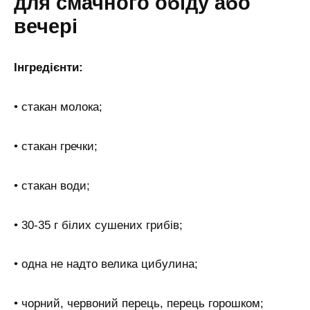
для смачного обіду або
вечері
Інгредієнти:
• стакан молока;
• стакан гречки;
• стакан води;
• 30-35 г білих сушених грибів;
• одна не надто велика цибулина;
• чорний, червоний перець, перець горошком;