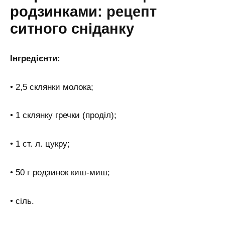
родзинками: рецепт
ситного сніданку
Інгредієнти:
• 2,5 склянки молока;
• 1 склянку гречки (проділ);
• 1 ст. л. цукру;
• 50 г родзинок киш-миш;
• сіль.