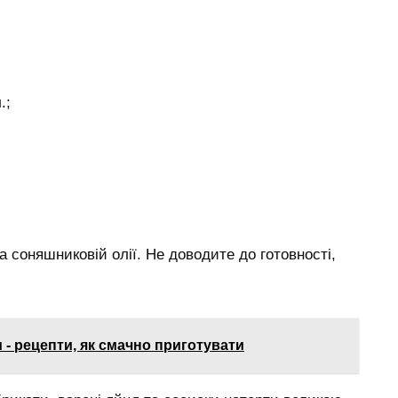
.;
 соняшниковій олії. Не доводите до готовності,
- рецепти, як смачно приготувати