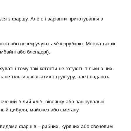
ься з фаршу. Але є і варіанти приготування з
ркою або перекручують м’ясорубкою. Можна також
омбайні або блендері).
уваті і тому такі котлети не готують тільки з них.
не тільки «зв’язати» структуру, але і надають
очений білий хліб, вівсянку або панірувальні
аный цибуля, майонез або сметану.
и видами фаршів – рибних, курячих або овочевим