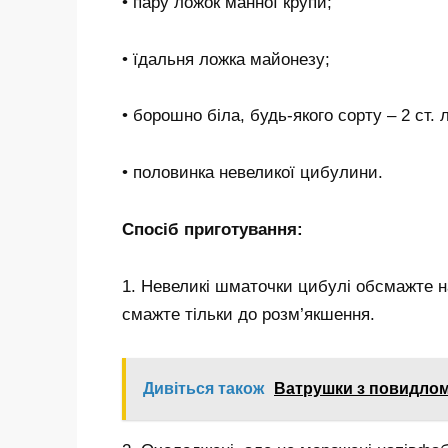
• пару ложок манної крупи;
• їдальня ложка майонезу;
• борошно біла, будь-якого сорту – 2 ст. л
• половинка невеликої цибулини.
Спосіб приготування:
1. Невеликі шматочки цибулі обсмажте на
смажте тільки до розм’якшення.
Дивіться також
Ватрушки з повидлом 