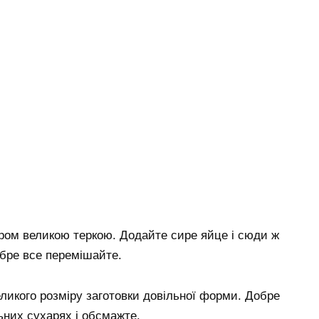
иром великою теркою. Додайте сире яйце і сюди ж
обре все перемішайте.
ликого розміру заготовки довільної форми. Добре
льних сухарях і обсмажте.