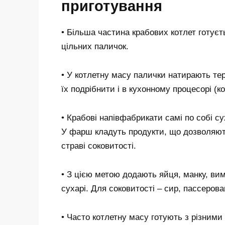
приготування
• Більша частина крабових котлет готуєт
цільних паличок.
• У котлетну масу палички натирають те
їх подрібнити і в кухонному процесорі (к
• Крабові напівфабрикати самі по собі сух
У фарш кладуть продукти, що дозволяють 
страві соковитості.
• З цією метою додають яйця, манку, вим
сухарі. Для соковитості – сир, пассеров
• Часто котлетну масу готують з різним