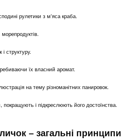
подині рулетики з м’яса краба.
з морепродуктів.
і структуру.
еребиваючи їх власний аромат.
люстрація на тему різноманітних панировок.
 покращують і підкреслюють його достоїнства.
личок – загальні принципи