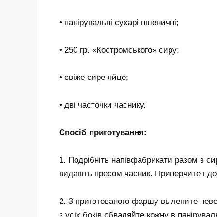
• панірувальні сухарі пшеничні;
• 250 гр. «Костромського» сиру;
• свіже сире яйце;
• дві часточки часнику.
Спосіб приготування:
1. Подрібніть напівфабрикати разом з с
видавіть пресом часник. Приперчите і д
2. З приготованого фаршу вылепите неве
з усіх боків обваляйте кожну в панірува