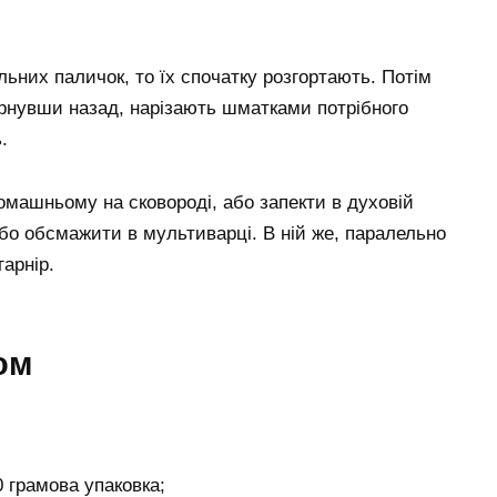
льних паличок, то їх спочатку розгортають. Потім
рнувши назад, нарізають шматками потрібного
.
омашньому на сковороді, або запекти в духовій
або обсмажити в мультиварці. В ній же, паралельно
гарнір.
ом
0 грамова упаковка;