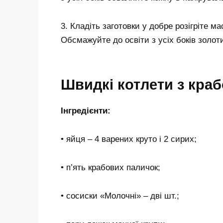
3. Кладіть заготовки у добре розігріте 
Обсмажуйте до освіти з усіх боків золот
Швидкі котлети з кра
Інгредієнти:
• яйця – 4 варених круто і 2 сирих;
• п’ять крабових паличок;
• сосиски «Молочні» – дві шт.;