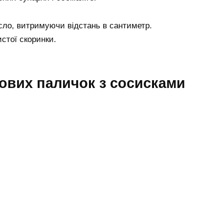
масло, витримуючи відстань в сантиметр.
истої скоринки.
бових паличок з сосисками