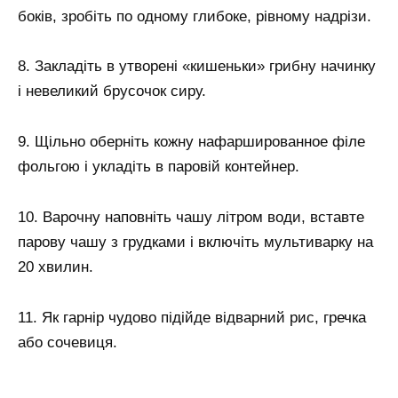
боків, зробіть по одному глибоке, рівному надрізи.
8. Закладіть в утворені «кишеньки» грибну начинку
і невеликий брусочок сиру.
9. Щільно оберніть кожну нафаршированное філе
фольгою і укладіть в паровій контейнер.
10. Варочну наповніть чашу літром води, вставте
парову чашу з грудками і включіть мультиварку на
20 хвилин.
11. Як гарнір чудово підійде відварний рис, гречка
або сочевиця.