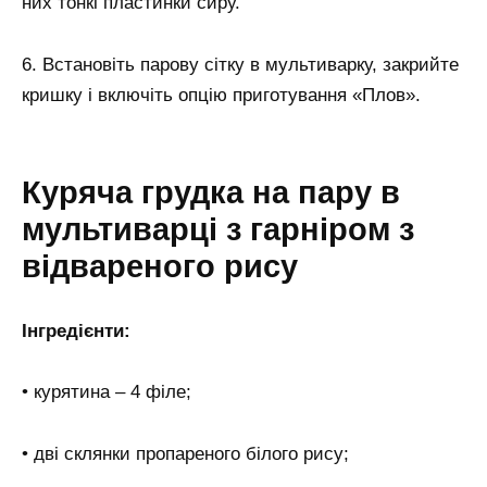
них тонкі пластинки сиру.
6. Встановіть парову сітку в мультиварку, закрийте
кришку і включіть опцію приготування «Плов».
Куряча грудка на пару в
мультиварці з гарніром з
відвареного рису
Інгредієнти:
• курятина – 4 філе;
• дві склянки пропареного білого рису;