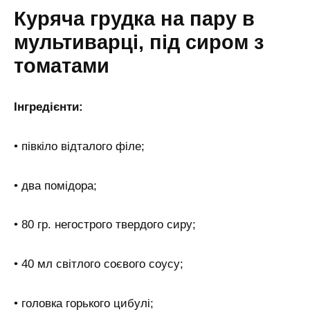
Куряча грудка на пару в
мультиварці, під сиром з
томатами
Інгредієнти:
• півкіло відталого філе;
• два помідора;
• 80 гр. негострого твердого сиру;
• 40 мл світлого соєвого соусу;
• головка горького цибулі;