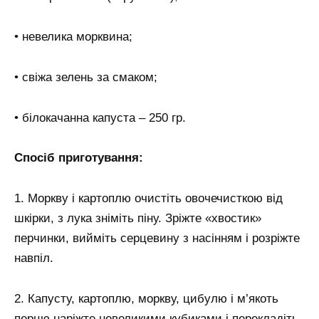
• невелика морквина;
• свіжа зелень за смаком;
• білокачанна капуста – 250 гр.
Спосіб приготування:
1. Моркву і картоплю очистіть овочечисткою від
шкірки, з лука зніміть піну. Зріжте «хвостик»
перчинки, вийміть серцевину з насінням і розріжте
навпіл.
2. Капусту, картоплю, моркву, цибулю і м’якоть
перцю наріжте невеликими кубиками і перекладіть