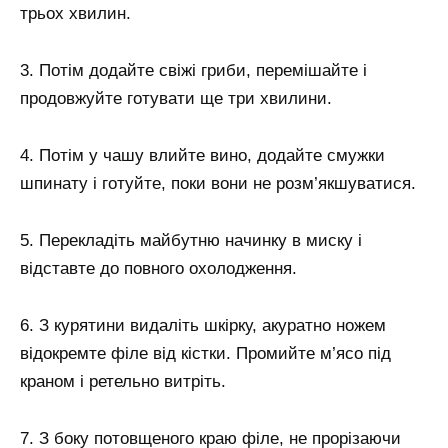
трьох хвилин.
3. Потім додайте свіжі гриби, перемішайте і
продовжуйте готувати ще три хвилини.
4. Потім у чашу влийте вино, додайте смужки
шпинату і готуйте, поки вони не розм’якшуватися.
5. Перекладіть майбутню начинку в миску і
відставте до повного охолодження.
6. З курятини видаліть шкірку, акуратно ножем
відокремте філе від кістки. Промийте м’ясо під
краном і ретельно витріть.
7. З боку потовщеного краю філе, не прорізаючи