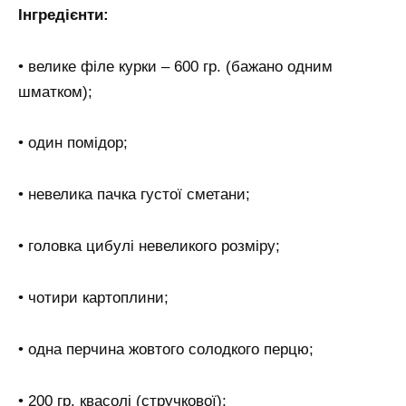
Інгредієнти:
• велике філе курки – 600 гр. (бажано одним
шматком);
• один помідор;
• невелика пачка густої сметани;
• головка цибулі невеликого розміру;
• чотири картоплини;
• одна перчина жовтого солодкого перцю;
• 200 гр. квасолі (стручкової);