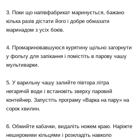
3. Поки що напівфабрикат маринується, бажано
кілька разів дістати його і добре обмазати
маринадом з усіх боків.
4. Промариновавшуюся курятину щільно загорнути
у фольгу для запікання і помістіть в парову чашу
мультиварки.
5. У варильну чашу залийте півтора літра
негарячій води і встановіть зверху паровий
контейнер. Запустіть програму «Варка на пару» на
сорок хвилин.
6. Обмийте кабачки, видаліть ножем краю. Наріжте
неширокими кільцями і розкладіть навколо