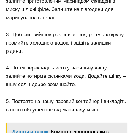
залийте приготовленим маринадом складені в
миску цілісні філе. Залиште на півгодини для
маринування в теплі.
3. Щоб рис вийшов розсипчастим, ретельно крупу
промийте холодною водою і зцідіть залишки
рідини.
4. Потім перекладіть його у варильну чашу і
залийте чотирма склянками води. Додайте щіпку –
іншу солі і добре розмішайте.
5. Поставте на чашу паровий контейнер і викладіть
в нього обсушенное від маринаду м’ясо.
Дивіться також
Компот з черноплодки з