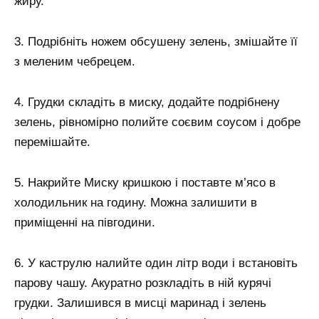
жиру.
3. Подрібніть ножем обсушену зелень, змішайте її
з меленим чебрецем.
4. Грудки складіть в миску, додайте подрібнену
зелень, рівномірно полийте соєвим соусом і добре
перемішайте.
5. Накрийте Миску кришкою і поставте м’ясо в
холодильник на годину. Можна залишити в
приміщенні на півгодини.
6. У каструлю налийте один літр води і встановіть
парову чашу. Акуратно розкладіть в ній курячі
грудки. Залишився в мисці маринад і зелень