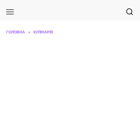
Перейти
до
вмісту
ГОЛОВНА
»
КУЛІНАРІЯ