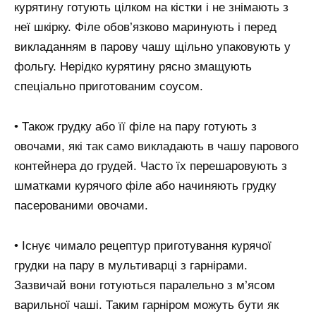
курятину готують цілком на кістки і не знімають з
неї шкірку. Філе обов’язково маринують і перед
викладанням в парову чашу щільно упаковують у
фольгу. Нерідко курятину рясно змащують
спеціально приготованим соусом.
• Також грудку або її філе на пару готують з
овочами, які так само викладають в чашу парового
контейнера до грудей. Часто їх перешаровують з
шматками курячого філе або начиняють грудку
пасерованими овочами.
• Існує чимало рецептур приготування курячої
грудки на пару в мультиварці з гарнірами.
Зазвичай вони готуються паралельно з м’ясом
варильної чаші. Таким гарніром можуть бути як