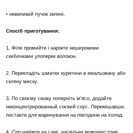
• невеликий пучок зелені.
Спосіб приготування:
1. Філе промийте і наріжте неширокими
скибочками упоперек волокон.
2. Перекладіть шматки курятини в емальовану або
скляну миску.
3. По своєму смаку поперчіть м’ясо, додайте
неконцентрированный соєвий соус. Перемішавши,
поставте для маринування на півгодини на холод.
4. Сир наріжте на самі, наскільки можливо тонкі