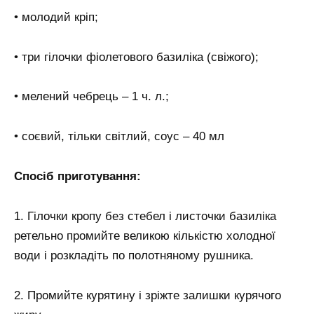
• молодий кріп;
• три гілочки фіолетового базиліка (свіжого);
• мелений чебрець – 1 ч. л.;
• соєвий, тільки світлий, соус – 40 мл
Спосіб приготування:
1. Гілочки кропу без стебел і листочки базиліка
ретельно промийте великою кількістю холодної
води і розкладіть по полотняному рушника.
2. Промийте курятину і зріжте залишки курячого