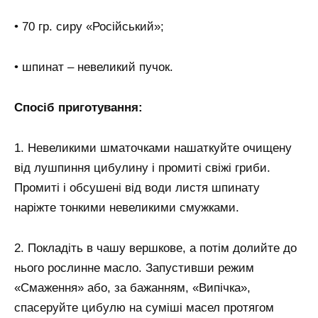
• 70 гр. сиру «Російський»;
• шпинат – невеликий пучок.
Спосіб приготування:
1. Невеликими шматочками нашаткуйте очищену
від лушпиння цибулину і промиті свіжі гриби.
Промиті і обсушені від води листя шпинату
наріжте тонкими невеликими смужками.
2. Покладіть в чашу вершкове, а потім долийте до
нього рослинне масло. Запустивши режим
«Смаження» або, за бажанням, «Випічка»,
спасеруйте цибулю на суміші масел протягом