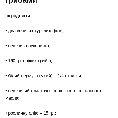
грибами
Інгредієнти:
• два великих курячих філе;
• невелика луковичка;
• 160 гр. свіжих грибів;
• білий вермут (сухий) – 1/4 склянки;
• невеликий шматочок вершкового несолоного
масла;
• рослинну олію – 15 гр.;