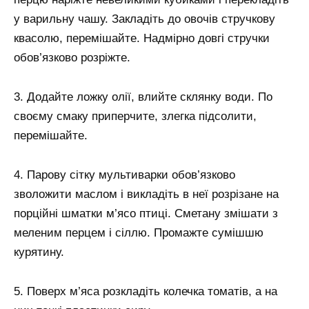
у варильну чашу. Закладіть до овочів стручкову
квасолю, перемішайте. Надмірно довгі стручки
обов’язково розріжте.
3. Додайте ложку олії, влийте склянку води. По
своєму смаку приперчите, злегка підсолити,
перемішайте.
4. Парову сітку мультиварки обов’язково
зволожити маслом і викладіть в неї розрізане на
порційні шматки м’ясо птиці. Сметану змішати з
меленим перцем і сіллю. Промажте сумішшю
курятину.
5. Поверх м’яса розкладіть колечка томатів, а на