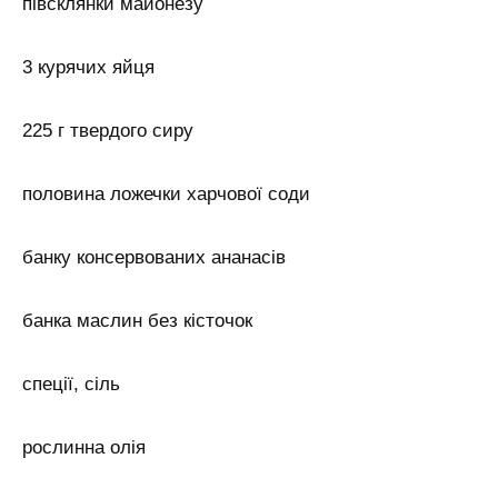
півсклянки майонезу
3 курячих яйця
225 г твердого сиру
половина ложечки харчової соди
банку консервованих ананасів
банка маслин без кісточок
спеції, сіль
рослинна олія