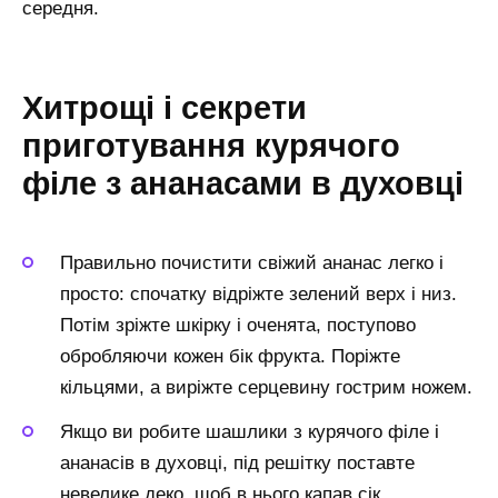
середня.
Хитрощі і секрети
приготування курячого
філе з ананасами в духовці
Правильно почистити свіжий ананас легко і
просто: спочатку відріжте зелений верх і низ.
Потім зріжте шкірку і оченята, поступово
обробляючи кожен бік фрукта. Поріжте
кільцями, а виріжте серцевину гострим ножем.
Якщо ви робите шашлики з курячого філе і
ананасів в духовці, під решітку поставте
невелике деко, щоб в нього капав сік.