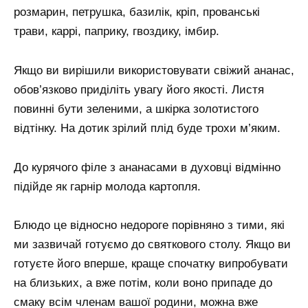
розмарин, петрушка, базилік, кріп, прованські
трави, каррі, паприку, гвоздику, імбир.
Якщо ви вирішили використовувати свіжий ананас,
обов’язково приділіть увагу його якості. Листя
повинні бути зеленими, а шкірка золотистого
відтінку. На дотик зрілий плід буде трохи м’яким.
До курячого філе з ананасами в духовці відмінно
підійде як гарнір молода картопля.
Блюдо це відносно недороге порівняно з тими, які
ми зазвичай готуємо до святкового столу. Якщо ви
готуєте його вперше, краще спочатку випробувати
на близьких, а вже потім, коли воно припаде до
смаку всім членам вашої родини, можна вже