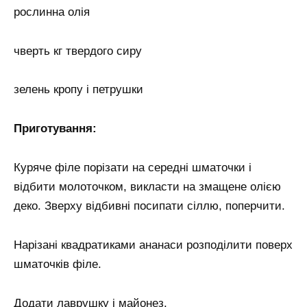
рослинна олія
чверть кг твердого сиру
зелень кропу і петрушки
Приготування:
Куряче філе порізати на середні шматочки і
відбити молоточком, викласти на змащене олією
деко. Зверху відбивні посипати сіллю, поперчити.
Нарізані квадратиками ананаси розподілити поверх
шматочків філе.
Додати лаврушку і майонез.