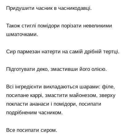
Придушити часник в часникодавці.
Також стиглі помідори порізати невеликими
шматочками.
Сир пармезан натерти на самій дрібній тертці.
Підготувати деко, змастивши його олією.
Всі інгредієнти викладаються шарами: філе,
посипане каррі, змастити майонезом, зверху
покласти ананаси і помідори, посипати
подрібненим часником.
Все посипати сиром.