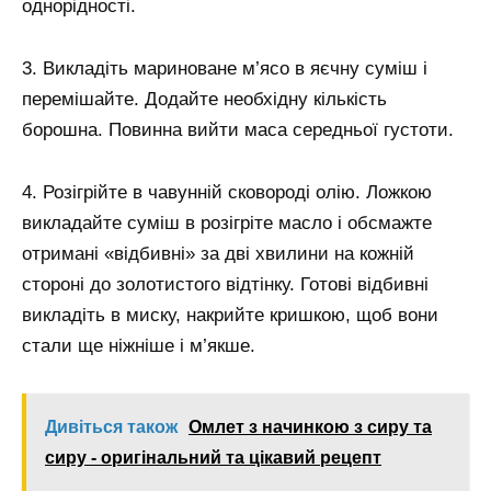
однорідності.
3. Викладіть мариноване м’ясо в яєчну суміш і
перемішайте. Додайте необхідну кількість
борошна. Повинна вийти маса середньої густоти.
4. Розігрійте в чавунній сковороді олію. Ложкою
викладайте суміш в розігріте масло і обсмажте
отримані «відбивні» за дві хвилини на кожній
стороні до золотистого відтінку. Готові відбивні
викладіть в миску, накрийте кришкою, щоб вони
стали ще ніжніше і м’якше.
Дивіться також
Омлет з начинкою з сиру та
сиру - оригінальний та цікавий рецепт