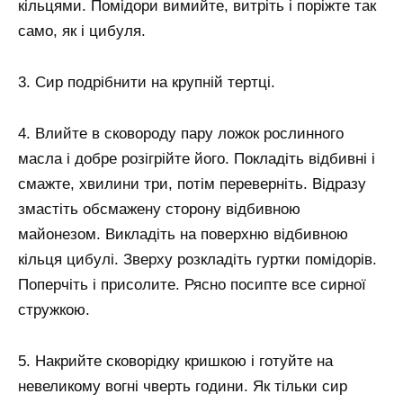
кільцями. Помідори вимийте, витріть і поріжте так
само, як і цибуля.
3. Сир подрібнити на крупній тертці.
4. Влийте в сковороду пару ложок рослинного
масла і добре розігрійте його. Покладіть відбивні і
смажте, хвилини три, потім переверніть. Відразу
змастіть обсмажену сторону відбивною
майонезом. Викладіть на поверхню відбивною
кільця цибулі. Зверху розкладіть гуртки помідорів.
Поперчіть і присолите. Рясно посипте все сирної
стружкою.
5. Накрийте сковорідку кришкою і готуйте на
невеликому вогні чверть години. Як тільки сир