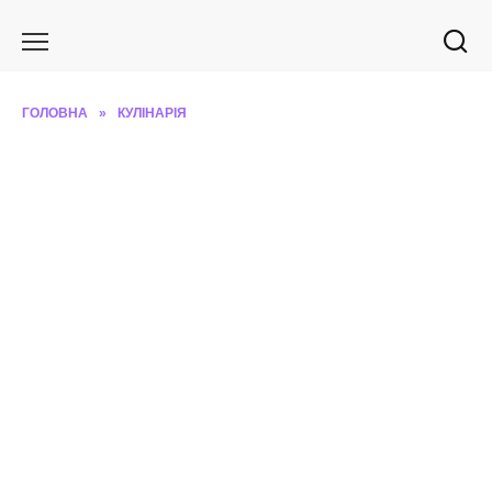
Перейти
до
вмісту
ГОЛОВНА
»
КУЛІНАРІЯ