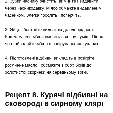
2. Зубки часнику очистіть, вимийте і видавити
через часникодавку. М’ясо обмажте видавленим
часником. Злегка посоліть і поперчіть.
3. Яйце збовтайте виделкою до однорідності.
Кожен кусень м’яса вмочіть в яєчну суміш. Після
чого обваляйте м’ясо в панірувальних сухарях.
4. Підготовлені відбивні викладіть в розігріте
рослинне масло і обсмажте з обох боків до
золотистої скоринки на середньому вогні.
Рецепт 8. Курячі відбивні на
сковороді в сирному клярі