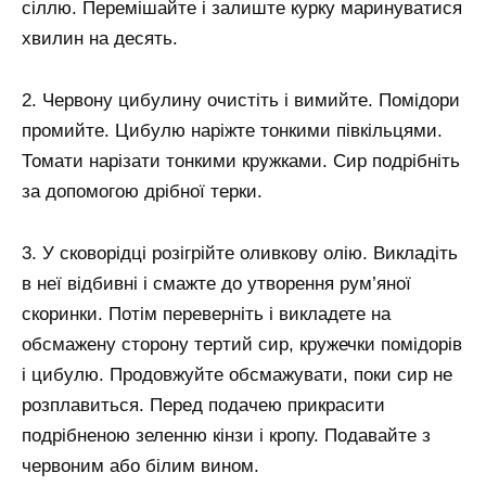
сіллю. Перемішайте і залиште курку маринуватися
хвилин на десять.
2. Червону цибулину очистіть і вимийте. Помідори
промийте. Цибулю наріжте тонкими півкільцями.
Томати нарізати тонкими кружками. Сир подрібніть
за допомогою дрібної терки.
3. У сковорідці розігрійте оливкову олію. Викладіть
в неї відбивні і смажте до утворення рум’яної
скоринки. Потім переверніть і викладете на
обсмажену сторону тертий сир, кружечки помідорів
і цибулю. Продовжуйте обсмажувати, поки сир не
розплавиться. Перед подачею прикрасити
подрібненою зеленню кінзи і кропу. Подавайте з
червоним або білим вином.