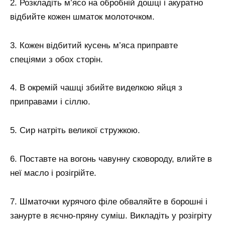
2. Розкладіть м’ясо на обробній дошці і акуратно
відбийте кожен шматок молоточком.
3. Кожен відбитий кусень м’яса приправте
спеціями з обох сторін.
4. В окремій чашці збийте виделкою яйця з
приправами і сіллю.
5. Сир натріть великої стружкою.
6. Поставте на вогонь чавунну сковороду, влийте в
неї масло і розігрійте.
7. Шматочки курячого філе обваляйте в борошні і
занурте в яєчно-пряну суміш. Викладіть у розігріту