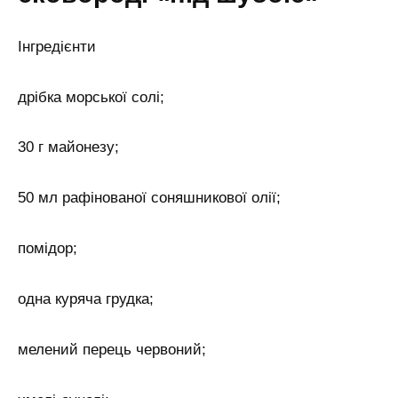
Інгредієнти
дрібка морської солі;
30 г майонезу;
50 мл рафінованої соняшникової олії;
помідор;
одна куряча грудка;
мелений перець червоний;