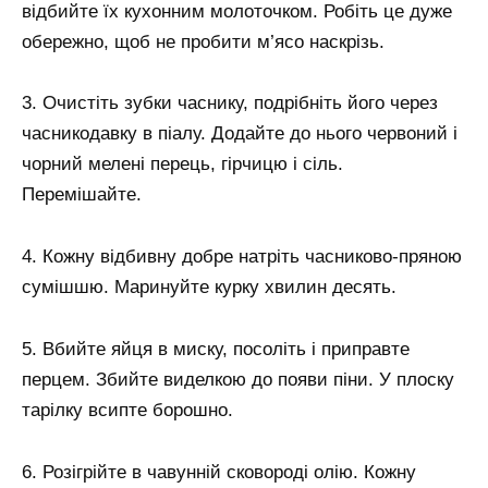
відбийте їх кухонним молоточком. Робіть це дуже
обережно, щоб не пробити м’ясо наскрізь.
3. Очистіть зубки часнику, подрібніть його через
часникодавку в піалу. Додайте до нього червоний і
чорний мелені перець, гірчицю і сіль.
Перемішайте.
4. Кожну відбивну добре натріть часниково-пряною
сумішшю. Маринуйте курку хвилин десять.
5. Вбийте яйця в миску, посоліть і приправте
перцем. Збийте виделкою до появи піни. У плоску
тарілку всипте борошно.
6. Розігрійте в чавунній сковороді олію. Кожну