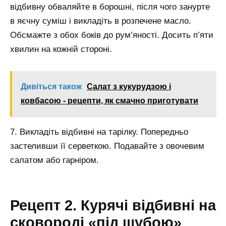
відбивну обваляйте в борошні, після чого занурте
в яєчну суміш і викладіть в розпечене масло.
Обсмажте з обох боків до рум’яності. Досить п’яти
хвилин на кожній стороні.
Дивіться також
Салат з кукурудзою і
ковбасою - рецепти, як смачно приготувати
7. Викладіть відбивні на тарілку. Попередньо
застеливши її серветкою. Подавайте з овочевим
салатом або гарніром.
Рецепт 2. Курячі відбивні на
сковороді «під шубою»