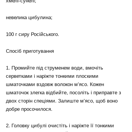
хмелі-сунелі;
невелика цибулина;
100 г сиру Російського.
Спосіб приготування
1. Промийте під струменем води, вмочіть
серветками і наріжте тонкими плоскими
шматочками вздовж волокон м’ясо. Кожен
шматочок злегка відбийте, посоліть і приправте з
двох сторін спеціями. Залиште м’ясо, щоб воно
добре просочилося.
2. Головку цибулі очистіть і наріжте її тонкими