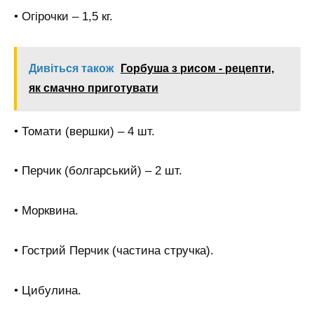
• Огірочки – 1,5 кг.
Дивіться також
Горбуша з рисом - рецепти,
як смачно приготувати
• Томати (вершки) – 4 шт.
• Перчик (болгарський) – 2 шт.
• Морквина.
• Гострий Перчик (частина стручка).
• Цибулина.