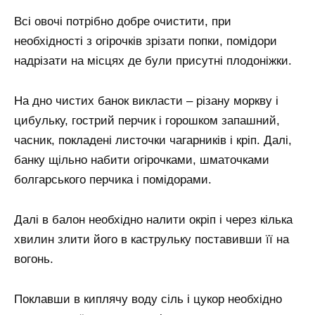
Всі овочі потрібно добре очистити, при
необхідності з огірочків зрізати попки, помідори
надрізати на місцях де були присутні плодоніжки.
На дно чистих банок викласти – різану моркву і
цибульку, гострий перчик і горошком запашний,
часник, покладені листочки чагарників і кріп. Далі,
банку щільно набити огірочками, шматочками
болгарського перчика і помідорами.
Далі в балон необхідно налити окріп і через кілька
хвилин злити його в каструльку поставивши її на
вогонь.
Поклавши в киплячу воду сіль і цукор необхідно