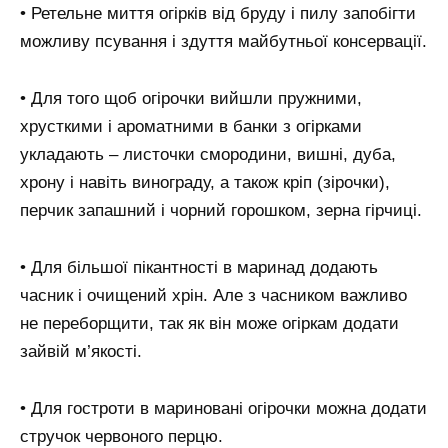
• Ретельне миття огірків від бруду і пилу запобігти
можливу псування і здуття майбутньої консервації.
• Для того щоб огірочки вийшли пружними,
хрусткими і ароматними в банки з огірками
укладають – листочки смородини, вишні, дуба,
хрону і навіть винограду, а також кріп (зірочки),
перчик запашний і чорний горошком, зерна гірчиці.
• Для більшої пікантності в маринад додають
часник і очищений хрін. Але з часником важливо
не переборщити, так як він може огіркам додати
зайвій м’якості.
• Для гостроти в мариновані огірочки можна додати
стручок червоного перцю.