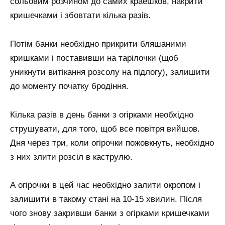
сольовим розчином до самих краешков, накрити
кришечками і збовтати кілька разів.
Потім банки необхідно прикрити бляшаними
кришками і поставивши на тарілочки (щоб
уникнути витікання розсолу на підлогу), залишити
до моменту початку бродіння.
Кілька разів в день банки з огірками необхідно
струшувати, для того, щоб все повітря вийшов.
Дня через три, коли огірочки пожовкнуть, необхідно
з них злити розсіл в каструлю.
А огірочки в цей час необхідно залити окропом і
залишити в такому стані на 10-15 хвилин. Після
чого знову закривши банки з огірками кришечками