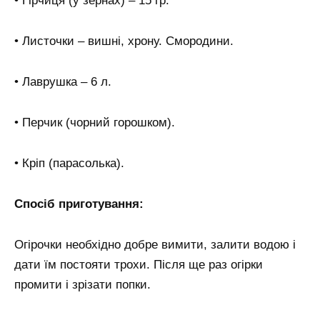
• Гірчиця (у зернах) – 15 гр.
• Листочки – вишні, хрону. Смородини.
• Лаврушка – 6 л.
• Перчик (чорний горошком).
• Кріп (парасолька).
Спосіб приготування:
Огірочки необхідно добре вимити, залити водою і
дати їм постояти трохи. Після ще раз огірки
промити і зрізати попки.