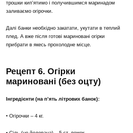
трошки кип’ятимо і получившимся маринадом
заливаємо огірочки.
Далі банки необхідно закатати, укутати в теплий
плед. А вже після готові мариновані огірки
прибрати в якесь прохолодне місце.
Рецепт 6. Огірки
мариновані (без оцту)
Інгредієнти (на п’ять літрових банок):
• Огірочки – 4 кг.
• Сіль (не йодована) – 5 ст. ложок.