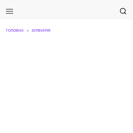
Перейти
до
вмісту
ГОЛОВНА
»
КУЛІНАРІЯ