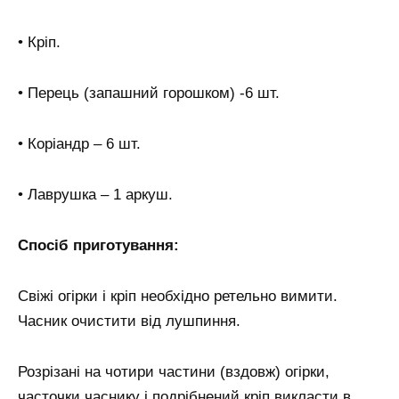
• Кріп.
• Перець (запашний горошком) -6 шт.
• Коріандр – 6 шт.
• Лаврушка – 1 аркуш.
Спосіб приготування:
Свіжі огірки і кріп необхідно ретельно вимити.
Часник очистити від лушпиння.
Розрізані на чотири частини (вздовж) огірки,
часточки часнику і подрібнений кріп викласти в