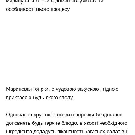
маринувати огірки в домашніх умовах та
особливості цього процесу
Мариновані огірки, є чудовою закускою і гідною
прикрасою будь-якого столу.
Одночасно хрусткі і соковиті огірочки бездоганно
доповнять будь гаряче блюдо, в якості необхідного
інгредієнта додадуть пікантності багатьох салатів і