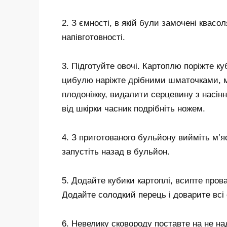
2. З ємності, в якій були замочені квасол
напівготовності.
3. Підготуйте овочі. Картоплю поріжте к
цибулю наріжте дрібними шматочками, мо
плодоніжку, видалити серцевину з насін
від шкірки часник подрібніть ножем.
4. З приготованого бульйону вийміть м’яс
запустіть назад в бульйон.
5. Додайте кубики картоплі, всипте прова
Додайте солодкий перець і доварите всі о
6. Невелику сковороду поставте на не на