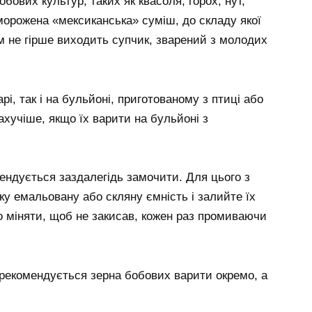
обових культур, таких як квасоля, горох, нут,
морожена «мексиканська» суміш, до складу якої
им не гірше виходить супчик, зварений з молодих
рі, так і на бульйоні, приготованому з птиці або
ахучіше, якщо їх варити на бульйоні з
ендується заздалегідь замочити. Для цього з
ку емальовану або скляну ємність і залийте їх
 міняти, щоб не закисав, кожен раз промиваючи
 рекомендується зерна бобових варити окремо, а