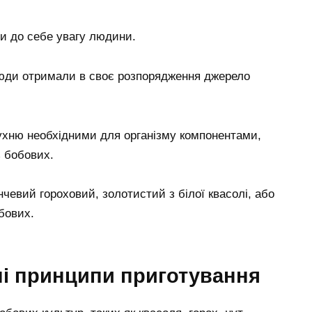
и до себе увагу людини.
юди отримали в своє розпорядження джерело
ухню необхідними для організму компонентами,
з бобових.
евий гороховий, золотистий з білої квасолі, або
бових.
ні принципи приготування