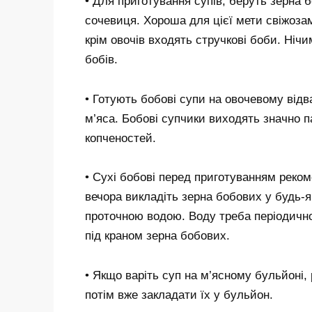
• Для приготування супів, беруть зерна б
сочевиця. Хороша для цієї мети свіжоза
крім овочів входять стручкові боби. Ніч
бобів.
• Готують бобові супи на овочевому відва
м’яса. Бобові супчики виходять значно п
копченостей.
• Сухі бобові перед приготуванням реком
вечора викладіть зерна бобових у будь-я
проточною водою. Воду треба періодично
під краном зерна бобових.
• Якщо варіть суп на м’ясному бульйоні,
потім вже закладати їх у бульйон.