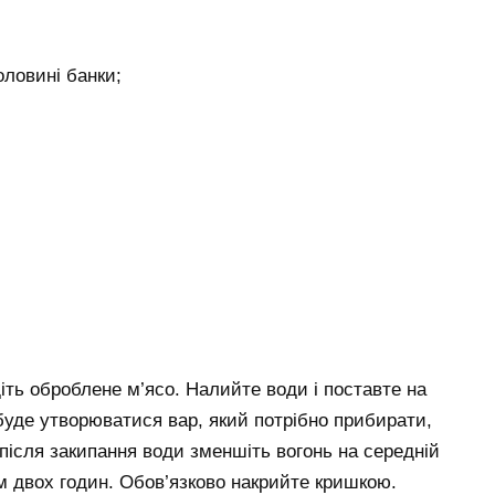
оловині банки;
діть оброблене м’ясо. Налийте води і поставте на
 буде утворюватися вар, який потрібно прибирати,
ісля закипання води зменшіть вогонь на середній
ом двох годин. Обов’язково накрийте кришкою.