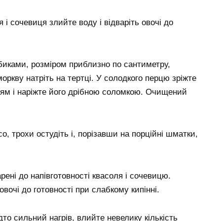
я і сочевиця злийте воду і відваріть овочі до
убиками, розміром приблизно по сантиметру,
ркву натріть на тертці. У солодкого перцю зріжте
ням і наріжте його дрібною соломкою. Очищений
о, трохи остудіть і, порізавши на порційні шматки,
рені до напівготовності квасоля і сочевицю.
вочі до готовності при слабкому кипінні.
дто сильний нагрів, влийте невелику кількість