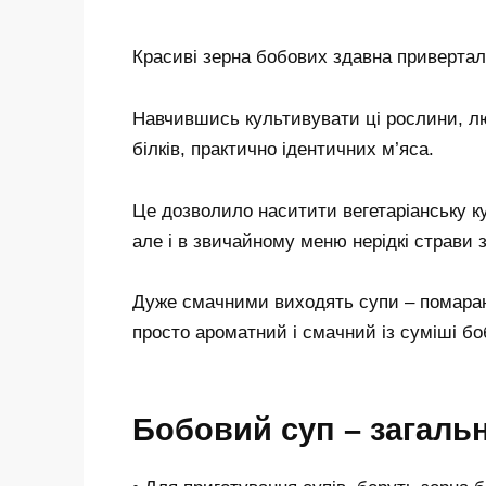
Красиві зерна бобових здавна привертал
Навчившись культивувати ці рослини, л
білків, практично ідентичних м’яса.
Це дозволило наситити вегетаріанську к
але і в звичайному меню нерідкі страви 
Дуже смачними виходять супи – помаранч
просто ароматний і смачний із суміші бо
Бобовий суп – загаль