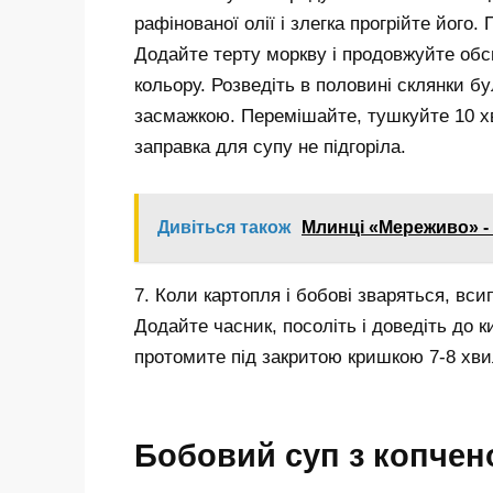
рафінованої олії і злегка прогрійте його
Додайте терту моркву і продовжуйте об
кольору. Розведіть в половині склянки б
засмажкою. Перемішайте, тушкуйте 10 х
заправка для супу не підгоріла.
Дивіться також
Млинці «Мереживо» - п
7. Коли картопля і бобові зваряться, вси
Додайте часник, посоліть і доведіть до к
протомите під закритою кришкою 7-8 хви
Бобовий суп з копчен