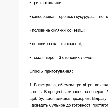
• три картоплини;
• консервовані горошок і кукурудза – по п
• половина склянки сочевиці;
• половина склянки квасолі;
• томат-пюре – 3 столових ложки.
Спосіб приготування:
1. В каструлю, об’ємом три літри, викла
вогонь. В процесі закипання на поверхні
щоб бульйон вийшов прозорим. Відразу п
і доведіть бульйон до готовності протяг