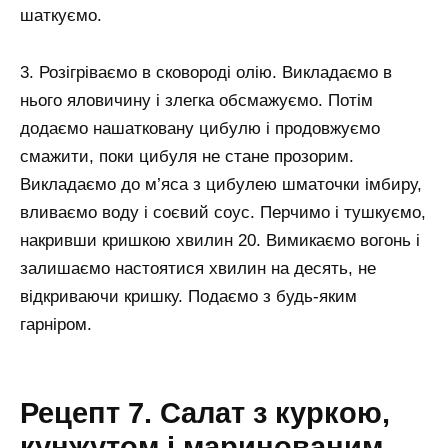
шаткуємо.
3. Розігріваємо в сковороді олію. Викладаємо в
нього яловичину і злегка обсмажуємо. Потім
додаємо нашатковану цибулю і продовжуємо
смажити, поки цибуля не стане прозорим.
Викладаємо до м’яса з цибулею шматочки імбиру,
вливаємо воду і соєвий соус. Перчимо і тушкуємо,
накривши кришкою хвилин 20. Вимикаємо вогонь і
залишаємо настоятися хвилин на десять, не
відкриваючи кришку. Подаємо з будь-яким
гарніром.
Рецепт 7. Салат з куркою,
кунжутом і маринованим