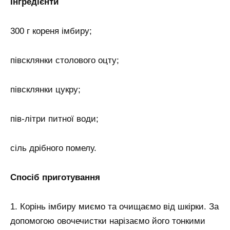
Інгредієнти
300 г кореня імбиру;
півсклянки столового оцту;
півсклянки цукру;
пів-літри питної води;
сіль дрібного помелу.
Спосіб приготування
1. Корінь імбиру миємо та очищаємо від шкірки. За
допомогою овочечистки нарізаємо його тонкими