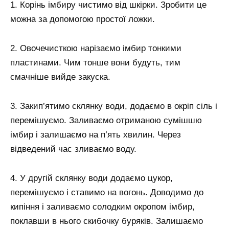
1. Корінь імбиру чистимо від шкірки. Зробити це
можна за допомогою простої ложки.
2. Овочечисткою нарізаємо імбир тонкими
пластинами. Чим тонше вони будуть, тим
смачніше вийде закуска.
3. Закип’ятимо склянку води, додаємо в окріп сіль і
перемішуємо. Заливаємо отриманою сумішшю
імбир і залишаємо на п’ять хвилин. Через
відведений час зливаємо воду.
4. У другій склянку води додаємо цукор,
перемішуємо і ставимо на вогонь. Доводимо до
кипіння і заливаємо солодким окропом імбир,
поклавши в нього скибочку буряків. Залишаємо