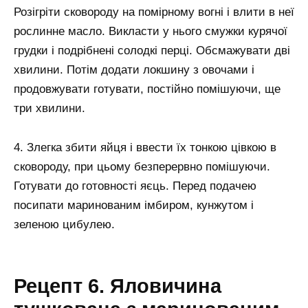
Розігріти сковороду на помірному вогні і влити в неї
рослинне масло. Викласти у нього смужки курячої
грудки і подрібнені солодкі перці. Обсмажувати дві
хвилини. Потім додати локшину з овочами і
продовжувати готувати, постійно помішуючи, ще
три хвилини.
4. Злегка збити яйця і ввести їх тонкою цівкою в
сковороду, при цьому безперервно помішуючи.
Готувати до готовності яєць. Перед подачею
посипати маринованим імбиром, кунжутом і
зеленою цибулею.
Рецепт 6. Яловичина