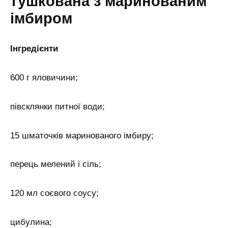
тушкована з маринованим
імбиром
Інгредієнти
600 г яловичини;
півсклянки питної води;
15 шматочків маринованого імбиру;
перець мелений і сіль;
120 мл соєвого соусу;
цибулина;