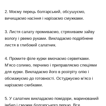
2. Моєму перець болгарський, обсушуємо,
вичищаємо насіння і нарізаємо смужками.
3. Листя салату промиваємо, стряхиваем зайву
вологу і рвемо руками. Викладаємо подрібнене
листя в глибокий салатник.
4. Промите філе курки вмочаємо серветками.
М’ясо солимо, перчимо і приправляємо спеціями
для курки. Викладаємо його в розігріту олію і
обсмажуємо до готовності. Остуджуємо м’ясо і
нарізаємо скибками.
5. У салатник викладаємо помідори, маринований
імбир і смужки болгарського перцю. Все