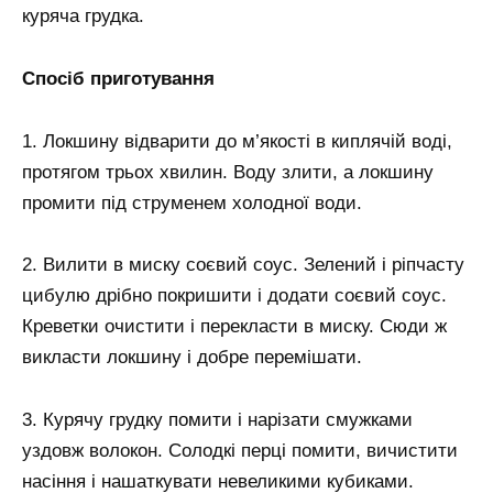
куряча грудка.
Спосіб приготування
1. Локшину відварити до м’якості в киплячій воді,
протягом трьох хвилин. Воду злити, а локшину
промити під струменем холодної води.
2. Вилити в миску соєвий соус. Зелений і ріпчасту
цибулю дрібно покришити і додати соєвий соус.
Креветки очистити і перекласти в миску. Сюди ж
викласти локшину і добре перемішати.
3. Курячу грудку помити і нарізати смужками
уздовж волокон. Солодкі перці помити, вичистити
насіння і нашаткувати невеликими кубиками.