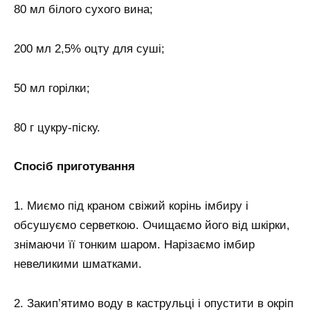
80 мл білого сухого вина;
200 мл 2,5% оцту для суші;
50 мл горілки;
80 г цукру-піску.
Спосіб приготування
1. Миємо під краном свіжий корінь імбиру і
обсушуємо серветкою. Очищаємо його від шкірки,
знімаючи її тонким шаром. Нарізаємо імбир
невеликими шматками.
2. Закип’ятимо воду в каструльці і опустити в окріп