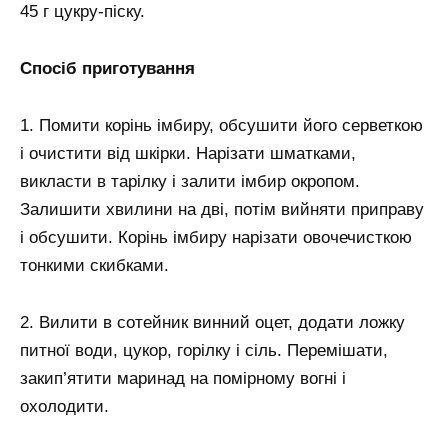
45 г цукру-піску.
Спосіб приготування
1. Помити корінь імбиру, обсушити його серветкою
і очистити від шкірки. Нарізати шматками,
викласти в тарілку і залити імбир окропом.
Залишити хвилини на дві, потім вийняти приправу
і обсушити. Корінь імбиру нарізати овочечисткою
тонкими скибками.
2. Вилити в сотейник винний оцет, додати ложку
питної води, цукор, горілку і сіль. Перемішати,
закип’ятити маринад на помірному вогні і
охолодити.