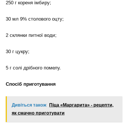
250 г кореня імбиру;
30 мл 9% столового оцту;
2 склянки питної води;
30 г цукру;
5 г солі дрібного помелу.
Спосіб приготування
Дивіться також
Піца «Маргарита» - рецепти,
як смачно приготувати