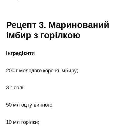
Рецепт 3. Маринований
імбир з горілкою
Інгредієнти
200 г молодого кореня імбиру;
3 г солі;
50 мл оцту винного;
10 мл горілки;