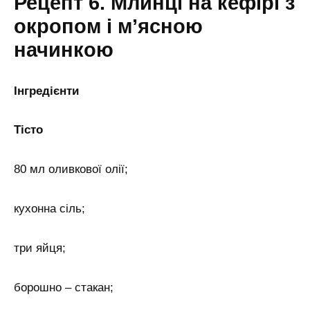
Рецепт 6. Млинці на кефірі з
окропом і м’ясною
начинкою
Інгредієнти
Тісто
80 мл оливкової олії;
кухонна сіль;
три яйця;
борошно – стакан;