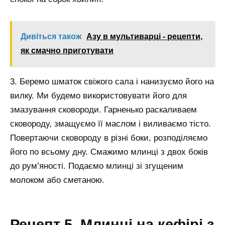
Дивіться також
Азу в мультиварці - рецепти,
як смачно приготувати
3. Беремо шматок свіжого сала і нанизуємо його на
вилку. Ми будемо використовувати його для
змазування сковороди. Гарненько раскаливаем
сковороду, змащуємо її маслом і виливаємо тісто.
Повертаючи сковороду в різні боки, розподіляємо
його по всьому дну. Смажимо млинці з двох боків
до рум’яності. Подаємо млинці зі згущеним
молоком або сметаною.
Рецепт 5. Млинці на кефірі з