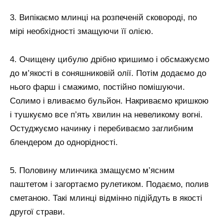
3. Випікаємо млинці на розпеченій сковороді, по
мірі необхідності змащуючи її олією.
4. Очищену цибулю дрібно кришимо і обсмажуємо
до м’якості в соняшниковій олії. Потім додаємо до
нього фарш і смажимо, постійно помішуючи.
Солимо і вливаємо бульйон. Накриваємо кришкою
і тушкуємо все п’ять хвилин на невеликому вогні.
Остуджуємо начинку і перебиваємо заглибним
блендером до однорідності.
5. Половину млинчика змащуємо м’ясним
паштетом і загортаємо рулетиком. Подаємо, полив
сметаною. Такі млинці відмінно підійдуть в якості
другої страви.