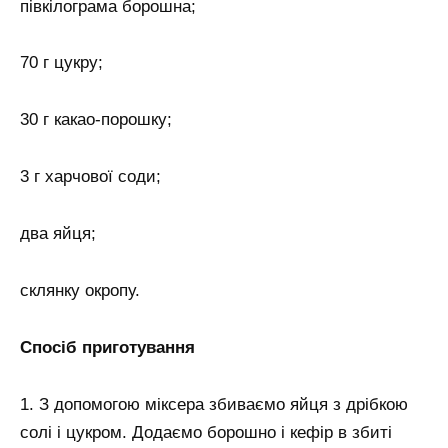
півкілограма борошна;
70 г цукру;
30 г какао-порошку;
3 г харчової соди;
два яйця;
склянку окропу.
Спосіб приготування
1. З допомогою міксера збиваємо яйця з дрібкою
солі і цукром. Додаємо борошно і кефір в збиті