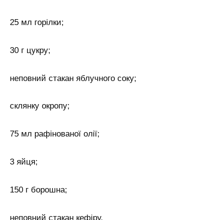
25 мл горілки;
30 г цукру;
неповний стакан яблучного соку;
склянку окропу;
75 мл рафінованої олії;
3 яйця;
150 г борошна;
неповний стакан кефіру.