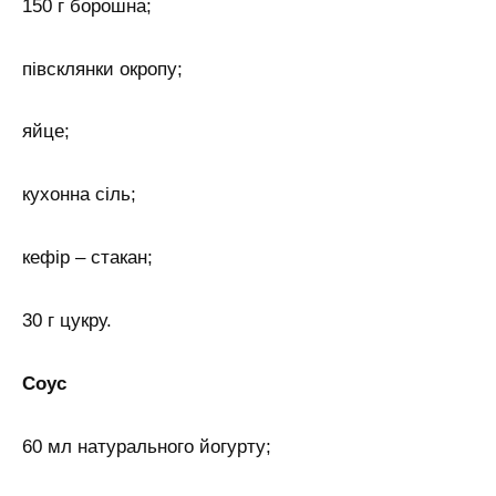
150 г борошна;
півсклянки окропу;
яйце;
кухонна сіль;
кефір – стакан;
30 г цукру.
Соус
60 мл натурального йогурту;