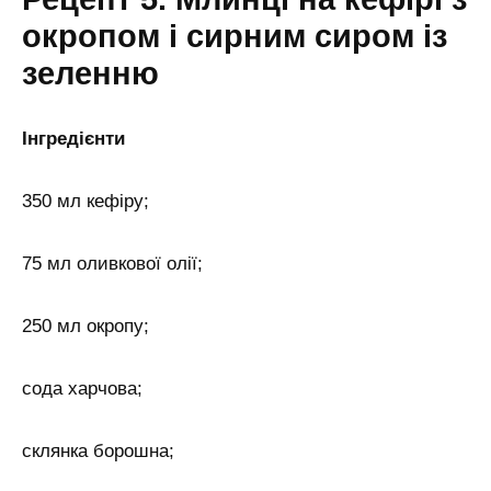
окропом і сирним сиром із
зеленню
Інгредієнти
350 мл кефіру;
75 мл оливкової олії;
250 мл окропу;
сода харчова;
склянка борошна;