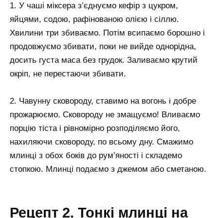
1. У чаші міксера з’єднуємо кефір з цукром,
яйцями, содою, рафінованою олією і сіллю.
Хвилини три збиваємо. Потім всипаємо борошно і
продовжуємо збивати, поки не вийде однорідна,
досить густа маса без грудок. Заливаємо крутий
окріп, не перестаючи збивати.
2. Чавунну сковороду, ставимо на вогонь і добре
прожарюємо. Сковороду не змащуємо! Вливаємо
порцію тіста і рівномірно розподіляємо його,
нахиляючи сковороду, по всьому дну. Смажимо
млинці з обох боків до рум’яності і складемо
стопкою. Млинці подаємо з джемом або сметаною.
Рецепт 2. Тонкі млинці на