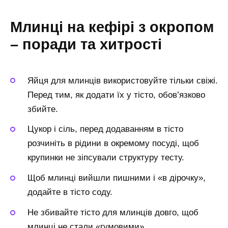
Млинці на кефірі з окропом
– поради та хитрості
Яйця для млинців використовуйте тільки свіжі.
Перед тим, як додати їх у тісто, обов’язково
збийте.
Цукор і сіль, перед додаванням в тісто
розчиніть в рідини в окремому посуді, щоб
крупинки не зіпсували структуру тесту.
Щоб млинці вийшли пишними і «в дірочку»,
додайте в тісто соду.
Не збивайте тісто для млинців довго, щоб
млинці не стали «гумовими».