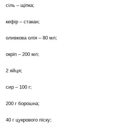
сіль – щіпка;
кефір – стакан;
оливкова олія – 80 мл;
окріп – 200 мл;
2 яйця;
сир – 100 г;
200 г борошна;
40 г цукрового піску;