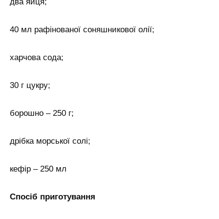
два яйця;
40 мл рафінованої соняшникової олії;
харчова сода;
30 г цукру;
борошно – 250 г;
дрібка морської солі;
кефір – 250 мл
Спосіб приготування