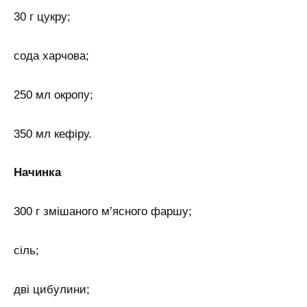
30 г цукру;
сода харчова;
250 мл окропу;
350 мл кефіру.
Начинка
300 г змішаного м’ясного фаршу;
сіль;
дві цибулини;