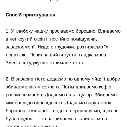
Спосіб приготування
1. У глибоку чашку просіваємо борошно. Вливаємо
в неї крутий окріп і, постійно помішуючи,
заварюємо її. Якщо є грудочки, розтираємо їх
лопаткою. Повинна вийти густа, гладка маса.
Злегка остуджуємо отримане тісто.
2. В заварне тісто додаємо по одному яйця і добре
збиваємо після кожного. Потім вливаємо кефір і
рослинне масло. Додаємо сіль і цукор. Збиваємо
міксером до однорідності. Додаємо пару ложок
борошна, змішаної з содою, перемішуємо, щоб не
було грудок. Тісто накриваємо і залишаємо в
спокої на сорок хвилин.