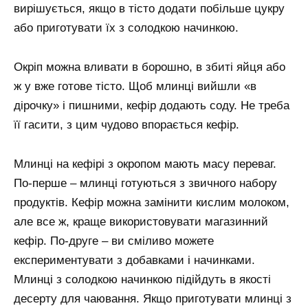
вирішується, якщо в тісто додати побільше цукру
або приготувати їх з солодкою начинкою.
Окріп можна вливати в борошно, в збиті яйця або
ж у вже готове тісто. Щоб млинці вийшли «в
дірочку» і пишними, кефір додають соду. Не треба
її гасити, з цим чудово впорається кефір.
Млинці на кефірі з окропом мають масу переваг.
По-перше – млинці готуються з звичного набору
продуктів. Кефір можна замінити кислим молоком,
але все ж, краще використовувати магазинний
кефір. По-друге – ви сміливо можете
експериментувати з добавками і начинками.
Млинці з солодкою начинкою підійдуть в якості
десерту для чаювання. Якщо приготувати млинці з