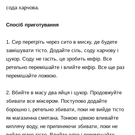
сода харчова.
Спосіб приготування
1. Сир перетріть через сито в миску, де будете
замішувати тісто. Додайте сіль, соду харчову і
цукор. Соду не гасіть, це зробить кефір. Все
ретельно перемішайте і влийте кефір. Все ще раз
перемішайте ложкою.
2. Вбийте в масу два яйця і цукор. Продовжуйте
збивати все міксером. Поступово додайте
борошно і, ретельно збивати, поки не вийде тісто
як магазинна сметана. Тонкою цівкою вливайте
киплячу воду, не припиняючи збивати, поки не
вийде рідке тісто. Влийте олію і перемішайте.