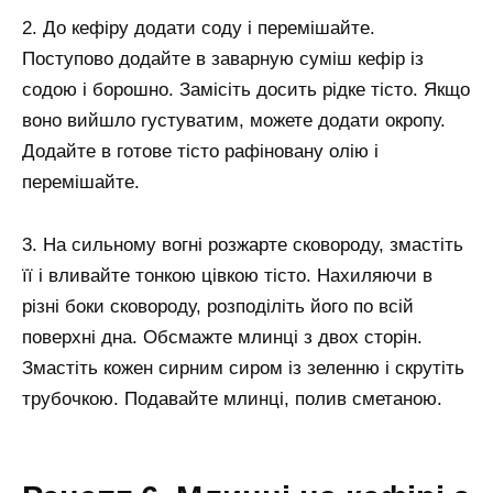
2. До кефіру додати соду і перемішайте.
Поступово додайте в заварную суміш кефір із
содою і борошно. Замісіть досить рідке тісто. Якщо
воно вийшло густуватим, можете додати окропу.
Додайте в готове тісто рафіновану олію і
перемішайте.
3. На сильному вогні розжарте сковороду, змастіть
її і вливайте тонкою цівкою тісто. Нахиляючи в
різні боки сковороду, розподіліть його по всій
поверхні дна. Обсмажте млинці з двох сторін.
Змастіть кожен сирним сиром із зеленню і скрутіть
трубочкою. Подавайте млинці, полив сметаною.