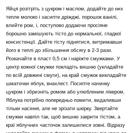
Яйця розітріть з цукром і маслом, додайте до них
тепле молоко і засипте дріжджі, порошок ванілі,
влийте ром, і, поступово додаючи просіяне
борошно замішують тісто до нормальної, гладкої
консистенції. Дайте тісту піднятися, витримавши
його в теплі до збільшення обсягу в 2-3 рази.
Розкачайте в пласт 0,5 см і наріжте смужками. У
центр кожної смужки покладіть вишню (укладайте
по всій довжині смуги), на край смужок викладайте
шматочки яблук, внахлест. Посипте начинку
цукром і збризніть ромом або улюбленим лікером.
Яблука потрібно попередньо помити, видаливши
тільки насіння, але не зрізати шкірку. Звертайте
смужки навпіл так, щоб вишню закрити тістом, а
краї яблучних часточок залишилися зовні. Відразу