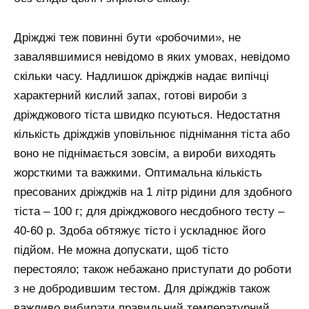
Дріжджі теж повинні бути «робочими», не
завалявшимися невідомо в яких умовах, невідомо
скільки часу. Надлишок дріжджів надає випічці
характерний кислий запах, готові вироби з
дріжджового тіста швидко псуються. Недостатня
кількість дріжджів уповільнює піднімання тіста або
воно не піднімається зовсім, а вироби виходять
жорсткими та важкими. Оптимальна кількість
пресованих дріжджів на 1 літр рідини для здобного
тіста – 100 г; для дріжджового несдобного тесту –
40-60 р. Здоба обтяжує тісто і ускладнює його
підйом. Не можна допускати, щоб тісто
перестояло; також небажано приступати до роботи
з не добродившим тестом. Для дріжджів також
важливо вибирати правильний температурний