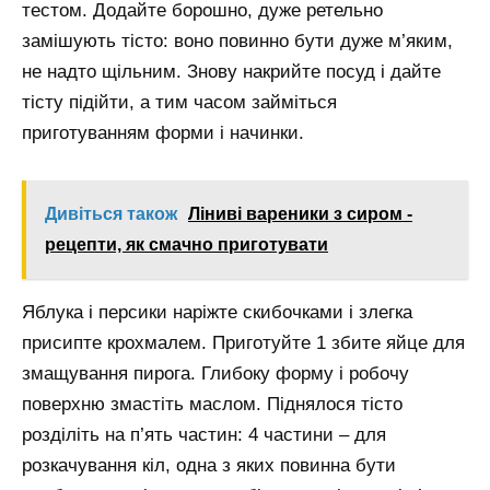
тестом. Додайте борошно, дуже ретельно
замішують тісто: воно повинно бути дуже м’яким,
не надто щільним. Знову накрийте посуд і дайте
тісту підійти, а тим часом займіться
приготуванням форми і начинки.
Дивіться також
Ліниві вареники з сиром -
рецепти, як смачно приготувати
Яблука і персики наріжте скибочками і злегка
присипте крохмалем. Приготуйте 1 збите яйце для
змащування пирога. Глибоку форму і робочу
поверхню змастіть маслом. Піднялося тісто
розділіть на п’ять частин: 4 частини – для
розкачування кіл, одна з яких повинна бути