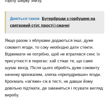
горілу шкірку знизу.
Дивіться також
Бутерброди з горбушею на
святковий стіл: прості і смачні
Якщо разом з яблуками додаються інші, дуже
соковиті ягоди, то соку необхідно дати стекти.
Віджимати не потрібно, щоб не втратився сенс їх
присутності в пирогах: хай стікає те, що саме
шукає вихід. Після цього обробіть дуже соковиту
начинку крохмалем, злегка «припудривши» ягоди.
Крохмаль «зв’яже» сік в тесті, не давши йому
довільно підтікати, де заманеться і псувати вигляд
виробу.