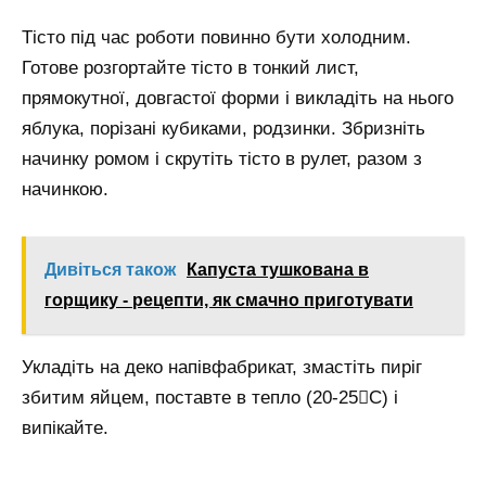
Тісто під час роботи повинно бути холодним.
Готове розгортайте тісто в тонкий лист,
прямокутної, довгастої форми і викладіть на нього
яблука, порізані кубиками, родзинки. Збризніть
начинку ромом і скрутіть тісто в рулет, разом з
начинкою.
Дивіться також
Капуста тушкована в
горщику - рецепти, як смачно приготувати
Укладіть на деко напівфабрикат, змастіть пиріг
збитим яйцем, поставте в тепло (20-25Ϲ) і
випікайте.