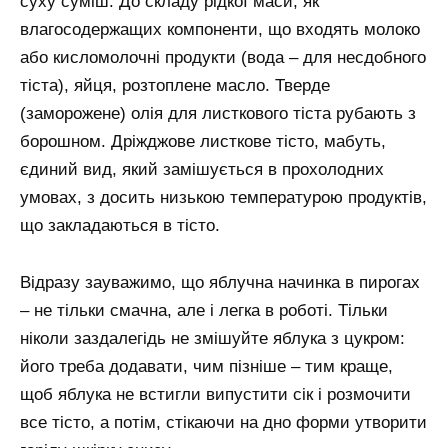
суху суміш. До складу рідкої маси, як
влагосодержащих компоненти, що входять молоко
або кисломолочні продукти (вода – для несдобного
тіста), яйця, розтоплене масло. Тверде
(заморожене) олія для листкового тіста рубають з
борошном. Дріжджове листкове тісто, мабуть,
єдиний вид, який замішується в прохолодних
умовах, з досить низькою температурою продуктів,
що закладаються в тісто.
Відразу зауважимо, що яблучна начинка в пирогах
– не тільки смачна, але і легка в роботі. Тільки
ніколи заздалегідь не змішуйте яблука з цукром:
його треба додавати, чим пізніше – тим краще,
щоб яблука не встигли випустити сік і розмочити
все тісто, а потім, стікаючи на дно форми утворити