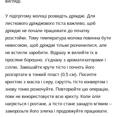
вигляді.
У підігрітому молоці розведіть дріжджі. Для
листкового дріжджового тіста важливо, щоб
дріжджі не почали працювати до початку
розстойки. Тому температура молока повинна бути
невисокою, щоб дріжджі тільки розчинилися, але
не встигли заробити. Відразу ж вилийте їх в
просіяне борошно, з’єднану з ароматизаторами і
сіллю. Замішайте круте тісто і почніть його
розгортати в тонкий пласт (0,5 см). Посипте
крихтою з масла і сиру, скрутіть тісто конвертом і
знову тонко розкочуйте. Повторюйте цю операцію,
поки не використовуєте всю крихту. Коли олія
нагріється і розтане, а тісто стане занадто м’яким –
заморозьте його злегка і продовжуйте працювати.