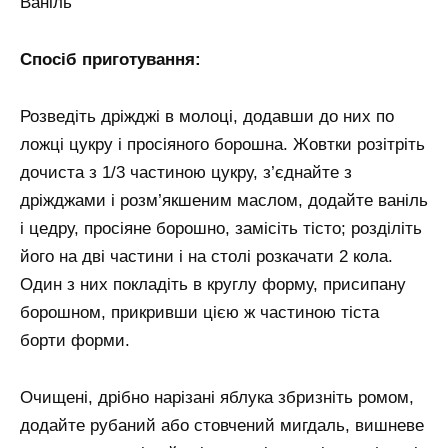
Ваніль
Спосіб приготування:
Розведіть дріжджі в молоці, додавши до них по
ложці цукру і просіяного борошна. Жовтки розітріть
дочиста з 1/3 частиною цукру, з’єднайте з
дріжджами і розм’якшеним маслом, додайте ваніль
і цедру, просіяне борошно, замісіть тісто; розділіть
його на дві частини і на столі розкачати 2 кола.
Один з них покладіть в круглу форму, присипану
борошном, прикривши цією ж частиною тіста
борти форми.
Очищені, дрібно нарізані яблука збризніть ромом,
додайте рубаний або стовчений мигдаль, вишневе