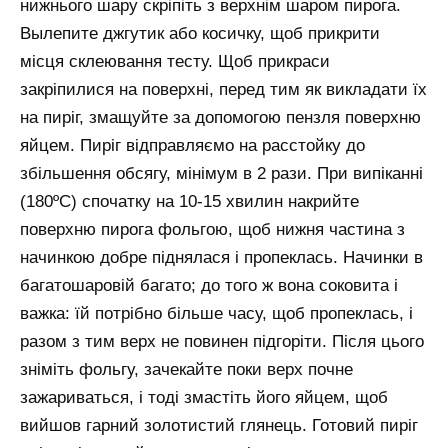
нижнього шару скріпіть з верхнім шаром пирога.
Вылепите джгутик або косичку, щоб прикрити
місця склеювання тесту. Щоб прикраси
закріпилися на поверхні, перед тим як викладати їх
на пиріг, змащуйте за допомогою пензля поверхню
яйцем. Пиріг відправляємо на расстойку до
збільшення обсягу, мінімум в 2 рази. При випіканні
(180ºϹ) спочатку на 10-15 хвилин накрийте
поверхню пирога фольгою, щоб нижня частина з
начинкою добре піднялася і пропеклась. Начинки в
багатошаровій багато; до того ж вона соковита і
важка: їй потрібно більше часу, щоб пропеклась, і
разом з тим верх не повинен підгоріти. Після цього
зніміть фольгу, зачекайте поки верх почне
зажариваться, і тоді змастіть його яйцем, щоб
вийшов гарний золотистий глянець. Готовий пиріг