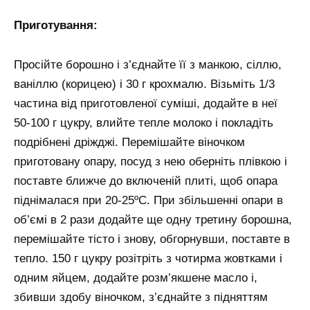
Приготування:
Просійте борошно і з’єднайте її з манкою, сіллю,
ваніллю (корицею) і 30 г крохмалю. Візьміть 1/3
частина від приготовленої суміші, додайте в неї
50-100 г цукру, влийте тепле молоко і покладіть
подрібнені дріжджі. Перемішайте віночком
приготовану опару, посуд з нею оберніть плівкою і
поставте ближче до включеній плиті, щоб опара
піднімалася при 20-25ºϹ. При збільшенні опари в
об’ємі в 2 рази додайте ще одну третину борошна,
перемішайте тісто і знову, обгорнувши, поставте в
тепло. 150 г цукру розітріть з чотирма жовтками і
одним яйцем, додайте розм’якшене масло і,
збивши здобу віночком, з’єднайте з підняттям