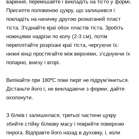
варення, перемішайте і викладіть на тісто у формі.
Присипте половиною цукру, що залишився і
покладіть на начинку другою розкатаний пласт
тіста. З’єднайте краї обох пластів тіста. Зробіть
ножицями надрізи по колу (2-3 см), потім
переплітайте розрізані краї тіста, чергуючи їх:
нижні кінці простягайте між верхніми, з’єднуючи їх
попарно, внизу і вгорі.
Випікайте при 180ºϹ поки пиріг не підрум’яниться.
Дістаньте його і, не викладаючи з форми, дайте
охолонути.
З білків і залишилася, третьої частини цукру
збийте стійку білкову масу і покрийте поверхню
пирога. Відправте його назад в духовку, і, коли