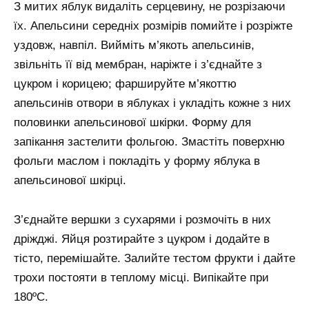
З митих яблук видаліть серцевину, не розрізаючи
їх. Апельсини середніх розмірів помийте і розріжте
уздовж, навпіл. Вийміть м’якоть апельсинів,
звільніть її від мембран, наріжте і з’єднайте з
цукром і корицею; фаршируйте м’якоттю
апельсинів отвори в яблуках і укладіть кожне з них
половинки апельсинової шкірки. Форму для
запікання застелити фольгою. Змастіть поверхню
фольги маслом і покладіть у форму яблука в
апельсинової шкірці.
З’єднайте вершки з сухарями і розмочіть в них
дріжджі. Яйця розтирайте з цукром і додайте в
тісто, перемішайте. Залийте тестом фрукти і дайте
трохи постояти в теплому місці. Випікайте при
180ºϹ.