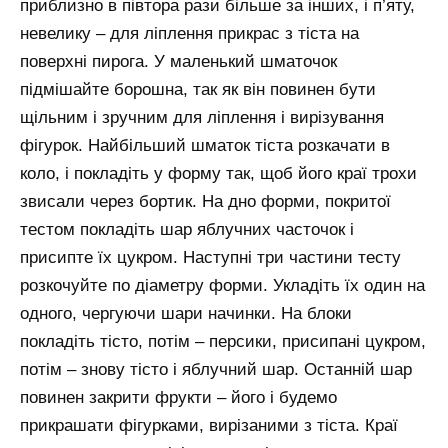
приблизно в півтора рази більше за інших, і п’яту,
невелику – для ліплення прикрас з тіста на
поверхні пирога. У маленький шматочок
підмішайте борошна, так як він повинен бути
щільним і зручним для ліплення і вирізування
фігурок. Найбільший шматок тіста розкачати в
коло, і покладіть у форму так, щоб його краї трохи
звисали через бортик. На дно форми, покритої
тестом покладіть шар яблучних часточок і
присипте їх цукром. Наступні три частини тесту
розкочуйте по діаметру форми. Укладіть їх один на
одного, чергуючи шари начинки. На блоки
покладіть тісто, потім – персики, присипані цукром,
потім – знову тісто і яблучний шар. Останній шар
повинен закрити фрукти – його і будемо
прикрашати фігурками, вирізаними з тіста. Краї