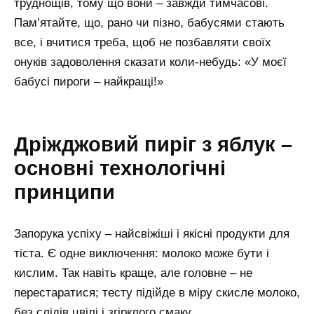
труднощів, тому що вони – завжди тимчасові.
Пам’ятайте, що, рано чи пізно, бабусями стають
все, і вчитися треба, щоб не позбавляти своїх
онуків задоволення сказати коли-небудь: «У моєї
бабусі пироги – найкращі!»
Дріжджовий пиріг з яблук –
основні технологічні
принципи
Запорука успіху – найсвіжіші і якісні продукти для
тіста. Є одне виключення: молоко може бути і
кислим. Так навіть краще, але головне – не
перестаратися; тесту підійде в міру скисле молоко,
без слідів цвілі і згірклого смаку.