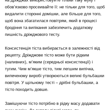
на дріжджах використовуйте тільки таку муку і
обов’язково просеивайте її: не тільки для того, щоб
видалити сторонні домішки, але більше для того,
щоб вона збагатилася повітрям, який в процесі
бродіння та випікання забезпечить додаткову
пишність дріжджового тесту.
Консистенція тіста вибирається в залежності від
рецепту. Дріжджове тісто може бути рідким
(наливних), м’яким (середньої консистенції) і
тугим. Чим м’якше тісто, тим легшим випічка,
випеченому виробі утворюються великі бульбашки
повітря. У щільному тесті – дрібні бульбашки, а
тісто походить довше.
Замішуючи тісто потрібно в рідку масу додавати