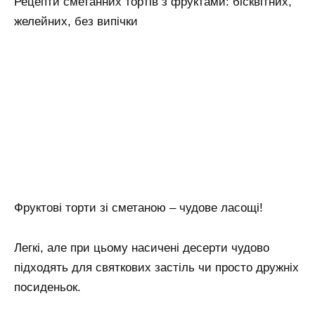
Рецепти сметанних тортів з фруктами: бісквітних,
желейних, без випічки
Фруктові торти зі сметаною – чудове ласощі!
Легкі, але при цьому насичені десерти чудово
підходять для святкових застіль чи просто дружніх
посиденьок.