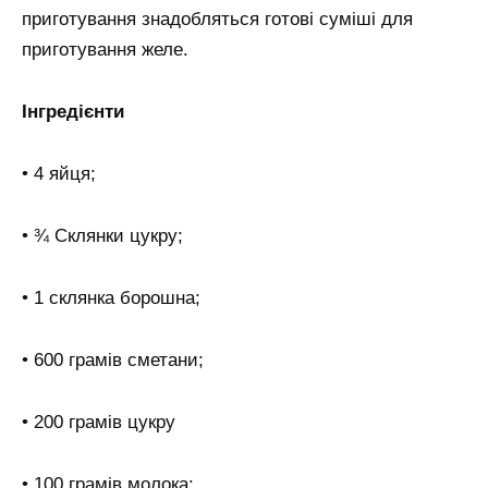
приготування знадобляться готові суміші для
приготування желе.
Інгредієнти
• 4 яйця;
• ¾ Склянки цукру;
• 1 склянка борошна;
• 600 грамів сметани;
• 200 грамів цукру
• 100 грамів молока;