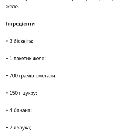
желе.
Інгредієнти
• 3 бісквіта;
• 1 пакетик желе;
• 700 грамів сметани;
• 150 г цукру;
• 4 банана;
• 2 яблука;