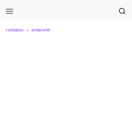
Перейти
до
вмісту
ГОЛОВНА
»
КУЛІНАРІЯ