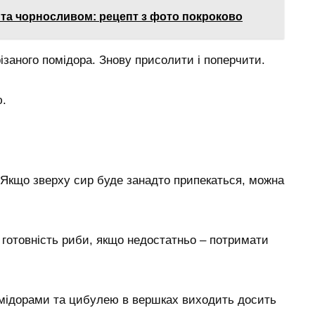
 та чорносливом: рецепт з фото покроково
ізаного помідора. Знову присолити і поперчити.
.
. Якщо зверху сир буде занадто припекаться, можна
 готовність риби, якщо недостатньо – потримати
омідорами та цибулею в вершках виходить досить