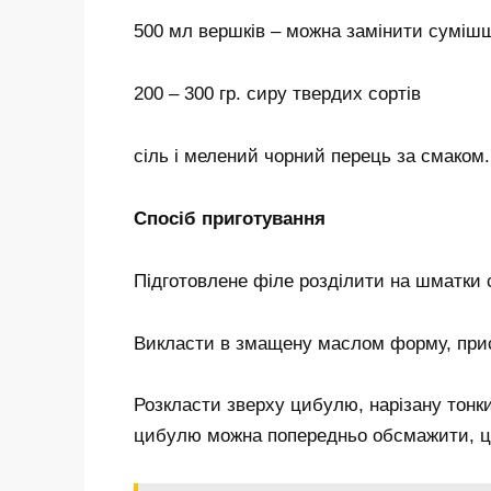
500 мл вершків – можна замінити сумішш
200 – 300 гр. сиру твердих сортів
сіль і мелений чорний перець за смаком.
Спосіб приготування
Підготовлене філе розділити на шматки 
Викласти в змащену маслом форму, при
Розкласти зверху цибулю, нарізану тонк
цибулю можна попередньо обсмажити, це