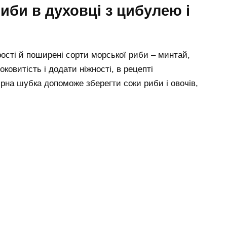
риби в духовці з цибулею і
ості й поширені сорти морської риби – минтай,
оковитість і додати ніжності, в рецепті
рна шубка допоможе зберегти соки риби і овочів,