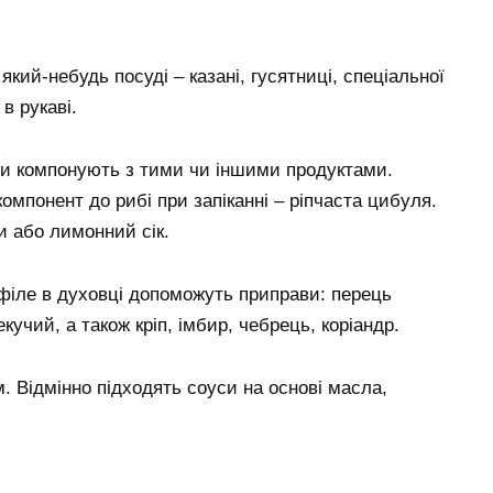
який-небудь посуді – казані, гусятниці, спеціальної
в рукаві.
иби компонують з тими чи іншими продуктами.
компонент до рибі при запіканні – ріпчаста цибуля.
 або лимонний сік.
 філе в духовці допоможуть приправи: перець
учий, а також кріп, імбир, чебрець, коріандр.
. Відмінно підходять соуси на основі масла,