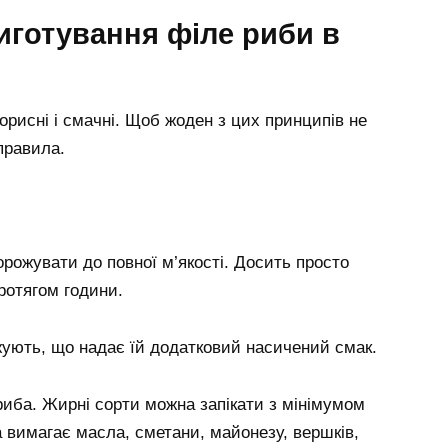
иготування філе риби в
корисні і смачні. Щоб жоден з цих принципів не
правила.
рожувати до повної м’якості. Досить просто
протягом години.
жують, що надає їй додатковий насичений смак.
 риба. Жирні сорти можна запікати з мінімумом
а вимагає масла, сметани, майонезу, вершків,