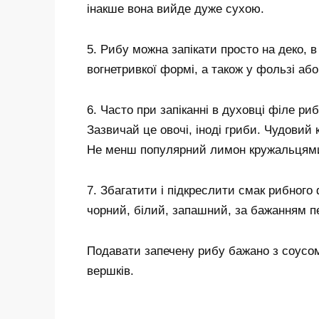
інакше вона вийде дуже сухою.
5. Рибу можна запікати просто на деко, в 
вогнетривкої формі, а також у фользі або 
6. Часто при запіканні в духовці філе р
Зазвичай це овочі, іноді гриби. Чудовий 
Не менш популярний лимон кружальцями
7. Збагатити і підкреслити смак рибного
чорний, білий, запашний, за бажанням пек
Подавати запечену рибу бажано з соусом
вершків.