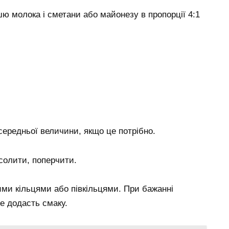
ю молока і сметани або майонезу в пропорції 4:1
середньої величини, якщо це потрібно.
солити, поперчити.
ими кільцями або півкільцями. При бажанні
 додасть смаку.