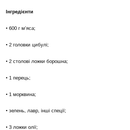
Інгредієнти
• 600 г м’яса;
• 2 головки цибулі;
• 2 столові ложки борошна;
• 1 перець;
• 1 морквина;
• зелень, лавр, інші спеції;
• 3 ложки олії;