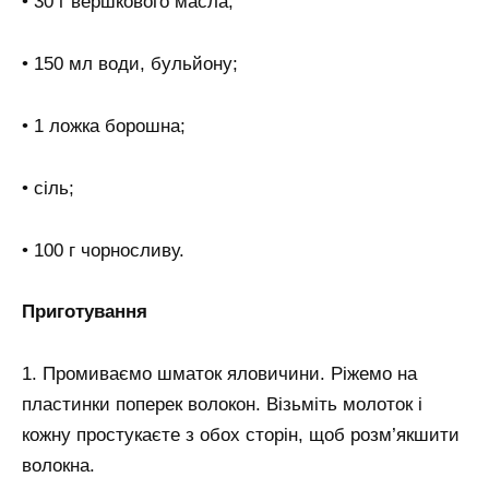
• 30 г вершкового масла;
• 150 мл води, бульйону;
• 1 ложка борошна;
• сіль;
• 100 г чорносливу.
Приготування
1. Промиваємо шматок яловичини. Ріжемо на
пластинки поперек волокон. Візьміть молоток і
кожну простукаєте з обох сторін, щоб розм’якшити
волокна.