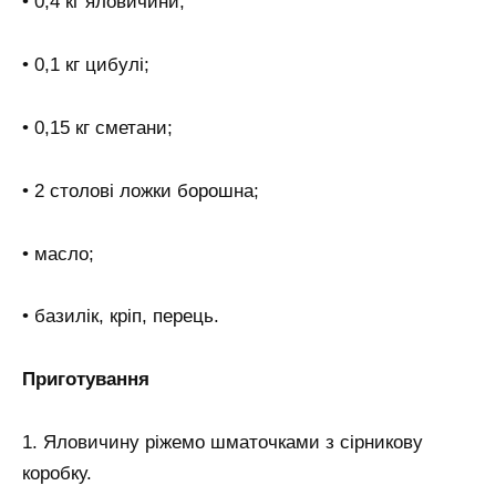
• 0,4 кг яловичини;
• 0,1 кг цибулі;
• 0,15 кг сметани;
• 2 столові ложки борошна;
• масло;
• базилік, кріп, перець.
Приготування
1. Яловичину ріжемо шматочками з сірникову
коробку.