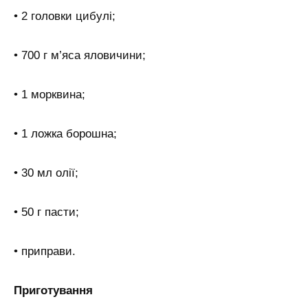
• 2 головки цибулі;
• 700 г м’яса яловичини;
• 1 морквина;
• 1 ложка борошна;
• 30 мл олії;
• 50 г пасти;
• приправи.
Приготування