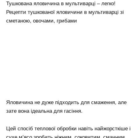
Тушкована яловичина в мультиварці – легко!
Рецепти тушкованої яловичини в мультиварці зі
сметаною, овочами, грибами
Яловичина не дуже підходить для смаження, але
зате вона ідеальна для гасіння.
Цей спосіб теплової обробки навіть найжорсткіше і
сухе м’ясо зробить ніжним, соковитим, смачним.