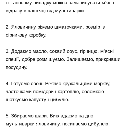
останньому випадку можна замаринувати м’ясо
відразу в чашечці від мультиварки.
2. Яловичину ріжемо шматочками, розмір із
сірникову коробку.
3. Додаємо масло, соєвий соус, гірчицю, м’ясні
спеції, добре розмішуємо. Залишаємо, прикривши
посудину.
4. Готуємо овочі. Ріжемо кружальцями моркву,
часточками помідори і картоплю, соломкою
шаткуємо капусту і цибулю.
5. Збираємо шари. Викладаємо на дно
мультиварки яловичину, посипаємо цибулею,