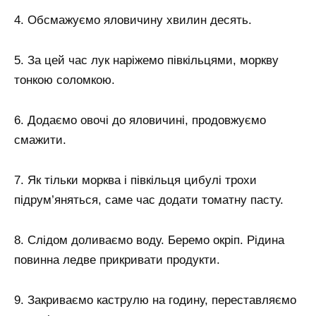
4. Обсмажуємо яловичину хвилин десять.
5. За цей час лук наріжемо півкільцями, моркву
тонкою соломкою.
6. Додаємо овочі до яловичині, продовжуємо
смажити.
7. Як тільки морква і півкільця цибулі трохи
підрум’яняться, саме час додати томатну пасту.
8. Слідом доливаємо воду. Беремо окріп. Рідина
повинна ледве прикривати продукти.
9. Закриваємо каструлю на годину, переставляємо