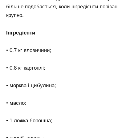
більше подобається, коли інгредієнти порізані
крупно.
Інгредієнти
• 0,7 кг яловичини;
• 0,8 кг картоплі;
• морква і цибулина;
• масло;
• 1 ложка борошна;
• спеції, зелень;