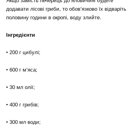
Якщо замість печериць до яловичині будете
додавати лісові гриби, то обов’язково їх відваріть
половину години в окропі, воду злийте.
Інгредієнти
• 200 г цибулі;
• 600 г м’яса;
• 30 мл олії;
• 400 г грибів;
• 300 мл води;