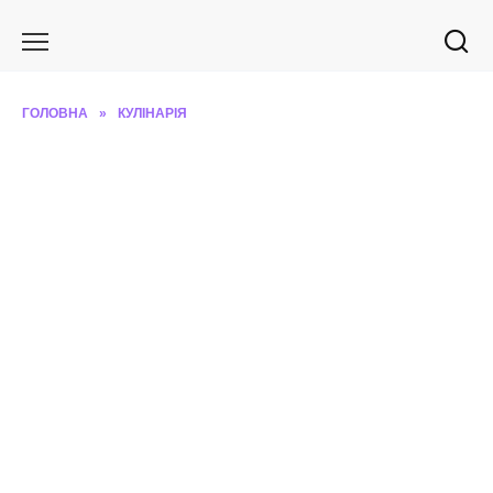
Перейти
до
вмісту
ГОЛОВНА
»
КУЛІНАРІЯ