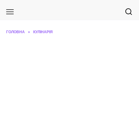
Перейти
до
вмісту
ГОЛОВНА
»
КУЛІНАРІЯ