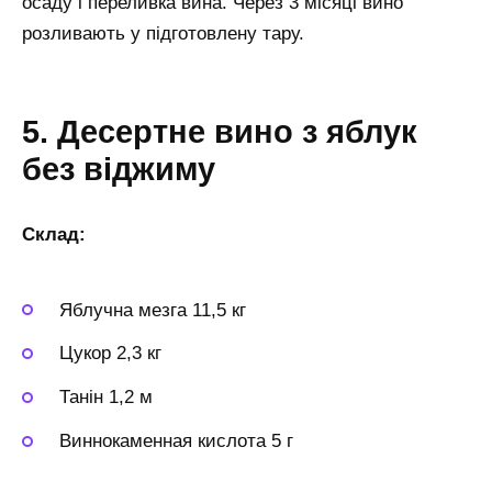
осаду і переливка вина. Через 3 місяці вино
розливають у підготовлену тару.
5. Десертне вино з яблук
без віджиму
Склад:
Яблучна мезга 11,5 кг
Цукор 2,3 кг
Танін 1,2 м
Виннокаменная кислота 5 г