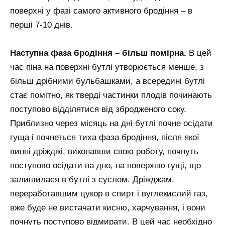
поверхні у фазі самого активного бродіння – в
перші 7-10 днів.
Наступна фаза бродіння – більш помірна.
В цей
час піна на поверхні бутлі утворюється менше, з
більш дрібними бульбашками, а всередині бутлі
стає помітно, як тверді частинки плодів починають
поступово відділятися від збродженого соку.
Приблизно через місяць на дні бутлі почне осідати
гуща і почнеться тиха фаза бродіння, після якої
винні дріжджі, виконавши свою роботу, почнуть
поступово осідати на дно, на поверхню гущі, що
залишилася в бутлі з суслом. Дріжджам,
переработавшим цукор в спирт і вуглекислий газ,
вже буде не вистачати кисню, харчування, і вони
почнуть поступово відмирати. В цей час необхідно