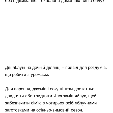
без віджимання. Технологія домашніх вин з яблук
Дві яблуні на дачній ділянці – привід для роздумів,
що робити з урожаєм.
Для варення, джемів і соку цілком достатньо
двадцяти або тридцяти кілограмів яблук, щоб
забезпечити сім’ю з чотирьох осіб яблучними
заготовками на осінньо-зимовий сезон.