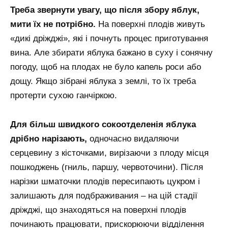
Треба звернути увагу, що після збору яблук,
мити їх не потрібно.
На поверхні плодів живуть
«дикі дріжджі», які і почнуть процес приготування
вина. Але збирати яблука бажано в суху і сонячну
погоду, щоб на плодах не було капель роси або
дощу. Якщо зібрані яблука з землі, то їх треба
протерти сухою ганчіркою.
Для більш швидкого сокоотделенія яблука
дрібно нарізають,
одночасно видаляючи
серцевину з кісточками, вирізаючи з плоду місця
пошкоджень (гниль, паршу, червоточини). Після
нарізки шматочки плодів пересипають цукром і
залишають для подбраживания – на цій стадії
дріжджі, що знаходяться на поверхні плодів
починають працювати, прискорюючи відділення