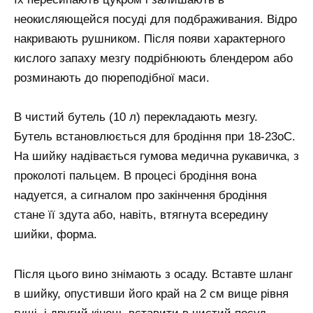
неокисляющейся посуді для подбраживания. Відро
накривають рушником. Після появи характерного
кислого запаху мезгу подрібнюють блендером або
розминають до пюреподібної маси.
В чистий бутель (10 л) перекладають мезгу.
Бутель встановлюється для бродіння при 18-23оС.
На шийку надівається гумова медична рукавичка, з
проколоті пальцем. В процесі бродіння вона
надуется, а сигналом про закінчення бродіння
стане її здута або, навіть, втягнута всередину
шийки, форма.
Після цього вино знімають з осаду. Вставте шланг
в шийку, опустивши його край на 2 см вище рівня