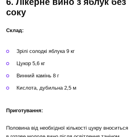
6. Лікерне вино з яблук без
соку
Склад:
Зрілі солодкі яблука 9 кг
Цукор 5,6 кг
Винний камінь 8 г
Кислота, дубильна 2,5 м
Приготування:
Половина від необхідної кількості цукру вноситься
в готове молоде вино після освітлення таніном.