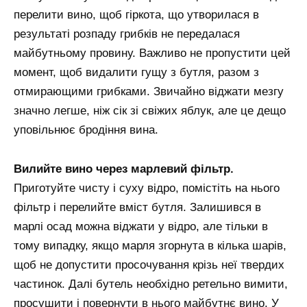
перелити вино, щоб гіркота, що утворилася в
результаті розпаду грибків не передалася
майбутньому провину. Важливо не пропустити цей
момент, щоб видалити гущу з бутля, разом з
отмирающими грибками. Звичайно віджати мезгу
значно легше, ніж сік зі свіжих яблук, але це дещо
уповільнює бродіння вина.
Вилийте вино через марлевий фільтр.
Приготуйте чисту і суху відро, помістіть на нього
фільтр і перелийте вміст бутля. Залишився в
марлі осад можна віджати у відро, але тільки в
тому випадку, якщо марля згорнута в кілька шарів,
щоб не допустити просочування крізь неї твердих
частинок. Далі бутель необхідно ретельно вимити,
просушити і повернути в нього майбутнє вино. У