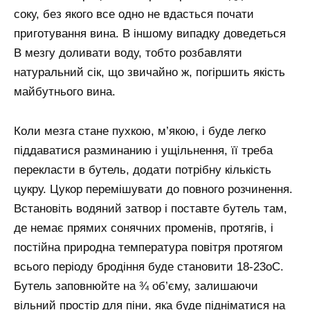
соку, без якого все одно не вдасться почати
приготування вина. В іншому випадку доведеться
В мезгу доливати воду, тобто розбавляти
натуральний сік, що звичайно ж, погіршить якість
майбутнього вина.
Коли мезга стане пухкою, м’якою, і буде легко
піддаватися разминанию і ущільнення, її треба
перекласти в бутель, додати потрібну кількість
цукру. Цукор перемішувати до повного розчинення.
Встановіть водяний затвор і поставте бутель там,
де немає прямих сонячних променів, протягів, і
постійна природна температура повітря протягом
всього періоду бродіння буде становити 18-23оС.
Бутель заповнюйте на ¾ об’єму, залишаючи
вільний простір для піни, яка буде підніматися на