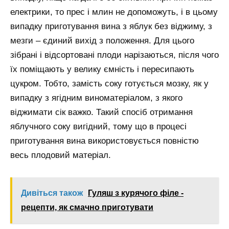
електрики, то прес і млин не допоможуть, і в цьому
випадку приготування вина з яблук без віджиму, з
мезги – єдиний вихід з положення. Для цього
зібрані і відсортовані плоди нарізаються, після чого
їх поміщають у велику ємність і пересипають
цукром. Тобто, замість соку готується мозку, як у
випадку з ягідним виноматеріалом, з якого
віджимати сік важко. Такий спосіб отримання
яблучного соку вигідний, тому що в процесі
приготування вина використовується повністю
весь плодовий матеріал.
Дивіться також
Гуляш з курячого філе -
рецепти, як смачно приготувати