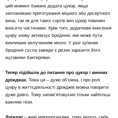
цей момент бажано додати цукор, якщо
заплановано приготування міцного або десертного
вина, так як для таких сортів вин цукор повинен
вносити частинами. Крім того, додаткове внесення
цукру знову активізує бродіння, яке може бути
викликане вилученням мезги. У разі зупинки
бродіння сусла завжди є ризик заразити його
оцтовими бактеріями.
Тепер підійшли до питання про цукор і винних
дріжджах.
Тема ця – дуже об’ємна, і про ролі
цукру в життєдіяльності дріжджів можна говорити
дуже довго. Тому запам’ятовуємо тільки найбільш
важливі тези.
Дріжджі
– живі мікроорганізми, тому ведуть себе