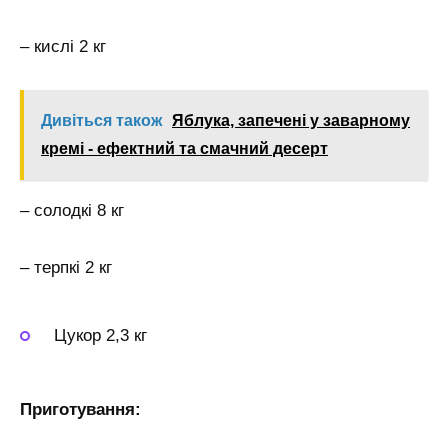
– кислі 2 кг
Дивіться також
Яблука, запечені у заварному
кремі - ефектний та смачний десерт
– солодкі 8 кг
– терпкі 2 кг
Цукор 2,3 кг
Приготування: