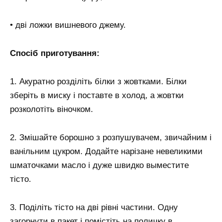
• дві ложки вишневого джему.
Спосіб приготування:
1. Акуратно розділіть білки з жовтками. Білки
зберіть в миску і поставте в холод, а жовтки
розколотіть віночком.
2. Змішайте борошно з розпушувачем, звичайним і
ванільним цукром. Додайте нарізане невеликими
шматочками масло і дуже швидко выместите
тісто.
3. Поділіть тісто на дві рівні частини. Одну
загорнути в пакет і помістіть на поличку в