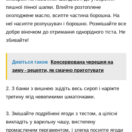
пишної пінної шапки. Влийте розтоплене
охолоджене масло, всипте частина борошна. На
неї насипте розпушувач і борошно. Розмішайте все
добре віночком до отримання однорідного тіста. Не
збивайте!
Дивіться також
Консервована черешня на
зиму - рецепти, як смачно приготувати
2. З банки з вишнею зцідіть весь сироп і наріжте
третину ягід невеликими шматочками.
3. Змішайте подрібнені ягоди з тестом, а цілісні
викладіть у варильну чашу, вистелену
промасленим пергаментом, і злегка посипте ягоди