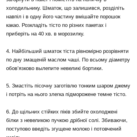
холодильнику. Шматок, що залишився, розділіть
навпіл і в одну його частину вмішайте порошок
какао. Розкладіть тісто по різних пакетах і
приберіть на 40 хв. в морозилку.
4. Найбільший шматок тіста рівномірно розрівняти
по дну змащеній маслом чаші. По всьому діаметру
обов’язково вылепите невеликі бортики.
5. Змастіть пісочну заготівлю тонким шаром джему
і потріть на нього злегка підморожене темне тісто.
6. До щільних стійких піків збийте охолоджені
білки з невеликою пучкою дрібної солі. Збиваючи,
поступово введіть згущене молоко і потовчений