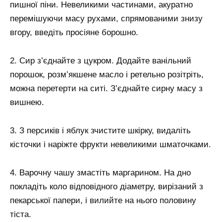
пишної піни. Невеликими частинами, акуратно
перемішуючи масу рухами, спрямованими знизу
вгору, введіть просіяне борошно.
2. Сир з’єднайте з цукром. Додайте ванільний
порошок, розм’якшене масло і ретельно розітріть,
можна перетерти на ситі. З’єднайте сирну масу з
вишнею.
3. З персиків і яблук зчистите шкірку, видаліть
кісточки і наріжте фрукти невеликими шматочками.
4. Варочну чашу змастіть маргарином. На дно
покладіть коло відповідного діаметру, вирізаний з
пекарської папери, і вилийте на нього половину
тіста.