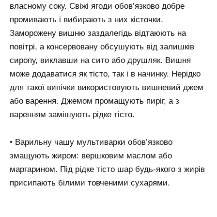
власному соку. Свіжі ягоди обов’язково добре
промивають і вибирають з них кісточки.
Заморожену вишню заздалегідь відтаюють на
повітрі, а консервовану обсушують від залишків
сиропу, виклавши на сито або друшляк. Вишня
може додаватися як тісто, так і в начинку. Нерідко
для такої випічки використовують вишневий джем
або варення. Джемом промащують пиріг, а з
варенням замішують рідке тісто.
• Варильну чашу мультиварки обов’язково
змащують жиром: вершковим маслом або
маргарином. Під рідке тісто шар будь-якого з жирів
присипають білими товченими сухарями.