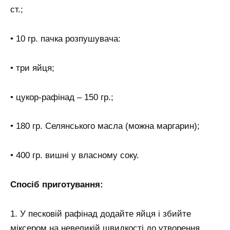
ст.;
• 10 гр. пачка розпушувача:
• три яйця;
• цукор-рафінад – 150 гр.;
• 180 гр. Селянського масла (можна маргарин);
• 400 гр. вишні у власному соку.
Спосіб приготування:
1. У песковій рафінад додайте яйця і збийте
міксером на невеликій швидкості до утворення