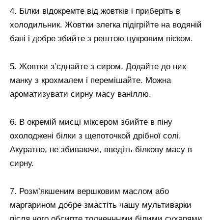
4. Білки відокремте від жовтків і приберіть в
холодильник. Жовтки злегка підігрійте на водяній
бані і добре збийте з рештою цукровим піском.
5. Жовтки з’єднайте з сиром. Додайте до них
манку з крохмалем і перемішайте. Можна
ароматизувати сирну масу ваніллю.
6. В окремій мисці міксером збийте в піну
охолоджені білки з щепоточкой дрібної солі.
Акуратно, не збиваючи, введіть білкову масу в
сирну.
7. Розм’якшеним вершковим маслом або
маргарином добре змастіть чашу мультиварки
після чого обсипте толченными білими сухарями.