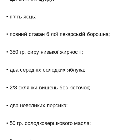
• п’ять яєць;
• повний стакан білої пекарській борошна;
• 350 гр. сиру низької жирності;
• два середніх солодких яблука;
• 2/3 склянки вишень без кісточок;
• два невеликих персика;
• 50 гр. солодковершкового масла;