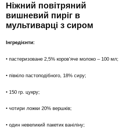
Ніжний повітряний
вишневий пиріг в
мультиварці з сиром
Інгредієнти:
• пастеризоване 2,5% коров’яче молоко – 100 мл;
• півкіло пастоподібного, 18% сиру;
• 150 гр. цукру;
• чотири ложки 20% вершків;
• один невеликий пакетик ваніліну;