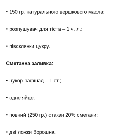
• 150 гр. натурального вершкового масла;
• розпушувач для тіста – 1 ч. л.;
• півсклянки цукру.
Сметанна заливка:
• цукор-рафінад – 1 ст.;
• одне яйце;
• повний (250 гр.) стакан 20% сметани;
• дві ложки борошна.