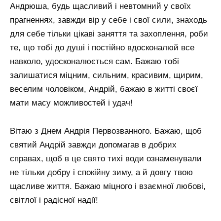
Андрюша, будь щасливий і невтомний у своїх
прагненнях, завжди вір у себе і свої сили, знаходь
для себе тільки цікаві заняття та захоплення, роби
те, що тобі до душі і постійно вдосконалюй все
навколо, удосконалюється сам. Бажаю тобі
залишатися міцним, сильним, красивим, щирим,
веселим чоловіком, Андрій, бажаю в житті своєї
мати масу можливостей і удач!
Вітаю з Днем Андрія Первозванного. Бажаю, щоб
святий Андрій завжди допомагав в добрих
справах, щоб в це свято тихі води ознаменували
не тільки добру і спокійну зиму, а й довгу твою
щасливе життя. Бажаю міцного і взаємної любові,
світлої і радісної надії!