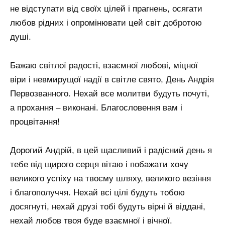
не відступати від своїх цілей і прагнень, осягати
любов рідних і опромінювати цей світ добротою
душі.
Бажаю світлої радості, взаємної любові, міцної
віри і невмирущої надії в світле свято, День Андрія
Первозванного. Нехай все молитви будуть почуті,
а прохання – виконані. Благословення вам і
процвітання!
Дорогий Андрій, в цей щасливий і радісний день я
тебе від щирого серця вітаю і побажати хочу
великого успіху на твоєму шляху, великого везіння
і благополуччя. Нехай всі цілі будуть тобою
досягнуті, нехай друзі тобі будуть вірні й віддані,
нехай любов твоя буде взаємної і вічної.