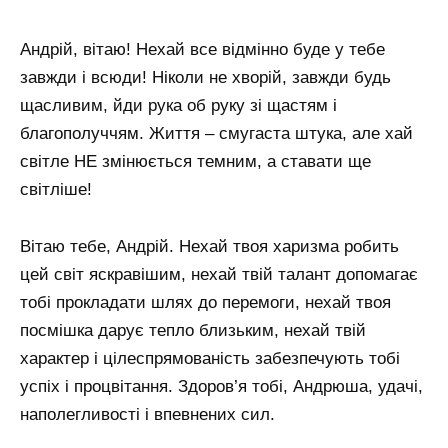
Андрій, вітаю! Нехай все відмінно буде у тебе
завжди і всюди! Ніколи не хворій, завжди будь
щасливим, йди рука об руку зі щастям і
благополуччям. Життя – смугаста штука, але хай
світле НЕ змінюється темним, а ставати ще
світліше!
Вітаю тебе, Андрій. Нехай твоя харизма робить
цей світ яскравішим, нехай твій талант допомагає
тобі прокладати шлях до перемоги, нехай твоя
посмішка дарує тепло близьким, нехай твій
характер і цілеспрямованість забезпечують тобі
успіх і процвітання. Здоров’я тобі, Андрюша, удачі,
наполегливості і впевнених сил.