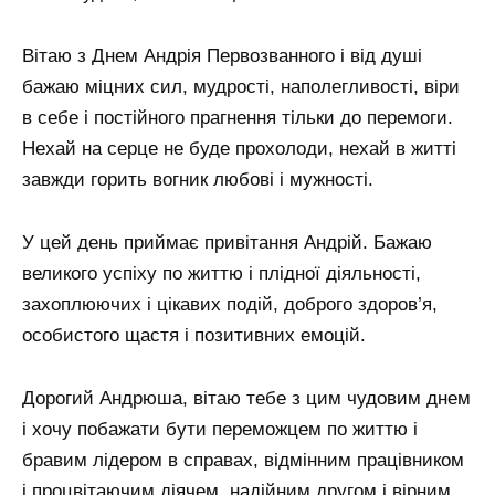
Вітаю з Днем Андрія Первозванного і від душі
бажаю міцних сил, мудрості, наполегливості, віри
в себе і постійного прагнення тільки до перемоги.
Нехай на серце не буде прохолоди, нехай в житті
завжди горить вогник любові і мужності.
У цей день приймає привітання Андрій. Бажаю
великого успіху по життю і плідної діяльності,
захоплюючих і цікавих подій, доброго здоров’я,
особистого щастя і позитивних емоцій.
Дорогий Андрюша, вітаю тебе з цим чудовим днем
​​і хочу побажати бути переможцем по життю і
бравим лідером в справах, відмінним працівником
і процвітаючим діячем, надійним другом і вірним