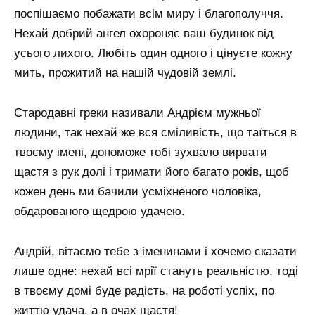
поспішаємо побажати всім миру і благополуччя.
Нехай добрий ангел охороняє ваш будинок від
усього лихого. Любіть один одного і цінуєте кожну
мить, прожитий на нашій чудовій землі.
Стародавні греки називали Андрієм мужньої
людини, так нехай же вся сміливість, що таїться в
твоєму імені, допоможе тобі зухвало вирвати
щастя з рук долі і тримати його багато років, щоб
кожен день ми бачили усміхненого чоловіка,
обдарованого щедрою удачею.
Андрій, вітаємо тебе з іменинами і хочемо сказати
лише одне: нехай всі мрії стануть реальністю, тоді
в твоєму домі буде радість, на роботі успіх, по
життю удача, а в очах щастя!