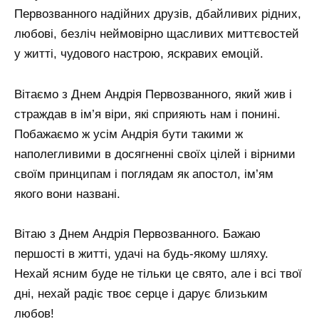
Первозванного надійних друзів, дбайливих рідних,
любові, безліч неймовірно щасливих миттєвостей
у житті, чудового настрою, яскравих емоцій.
Вітаємо з Днем Андрія Первозванного, який жив і
страждав в ім’я віри, які сприяють нам і понині.
Побажаємо ж усім Андрія бути такими ж
наполегливими в досягненні своїх цілей і вірними
своїм принципам і поглядам як апостол, ім’ям
якого вони названі.
Вітаю з Днем Андрія Первозванного. Бажаю
першості в житті, удачі на будь-якому шляху.
Нехай ясним буде не тільки це свято, але і всі твої
дні, нехай радіє твоє серце і дарує близьким
любов!