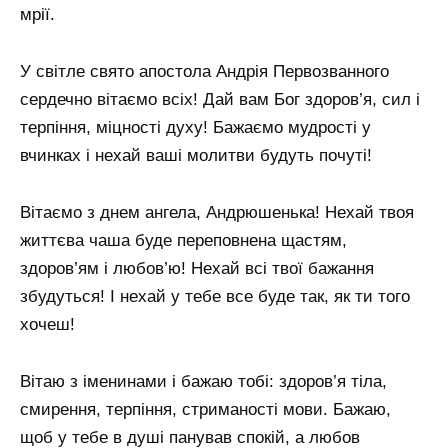
мрії.
У світле свято апостола Андрія Первозванного
сердечно вітаємо всіх! Дай вам Бог здоров’я, сил і
терпіння, міцності духу! Бажаємо мудрості у
вчинках і нехай ваші молитви будуть почуті!
Вітаємо з днем ​​ангела, Андрюшенька! Нехай твоя
життєва чаша буде переповнена щастям,
здоров’ям і любов’ю! Нехай всі твої бажання
збудуться! І нехай у тебе все буде так, як ти того
хочеш!
Вітаю з іменинами і бажаю тобі: здоров’я тіла,
смирення, терпіння, стриманості мови. Бажаю,
щоб у тебе в душі панував спокій, а любов