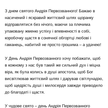
З днем ​​святого Андрія Первозванного! Бажаю в
насичений і яскравий життєвий шлях щоранку
відправлятися без нічого, маючи за плечима
упаковану жменю успіху і впевненості в собі,
коробочку щастя в сонячної обгортці любові і
гаманець, набитий не просто грошима – а удачею!
У День Андрія Первозванного хочу побажати, щоб
в кожному з нас був такий же сильний дух і міцна
віра, як була колись в душі апостола, щоб Бог
висвітлював життєвий шлях і дарував світлунадію,
щоб щедрість душі і милосердя завжди приводило
до благодаті і щастя.
У чудове свято – день Андрія Первозванного