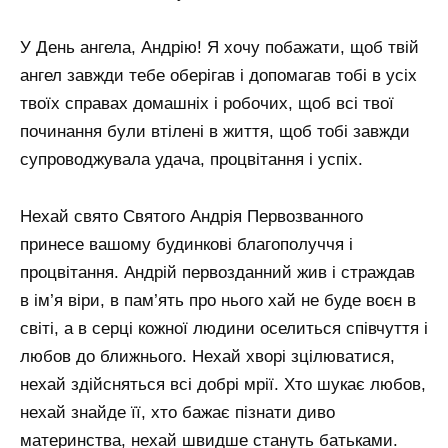
У День ангела, Андрію! Я хочу побажати, щоб твій
ангел завжди тебе оберігав і допомагав тобі в усіх
твоїх справах домашніх і робочих, щоб всі твої
починання були втілені в життя, щоб тобі завжди
супроводжувала удача, процвітання і успіх.
Нехай свято Святого Андрія Первозванного
принесе вашому будинкові благополуччя і
процвітання. Андрій первозданний жив і страждав
в ім’я віри, в пам’ять про нього хай не буде воєн в
світі, а в серці кожної людини оселиться співчуття і
любов до ближнього. Нехай хворі зцілюватися,
нехай здійсняться всі добрі мрії. Хто шукає любов,
нехай знайде її, хто бажає пізнати диво
материнства, нехай швидше стануть батьками.