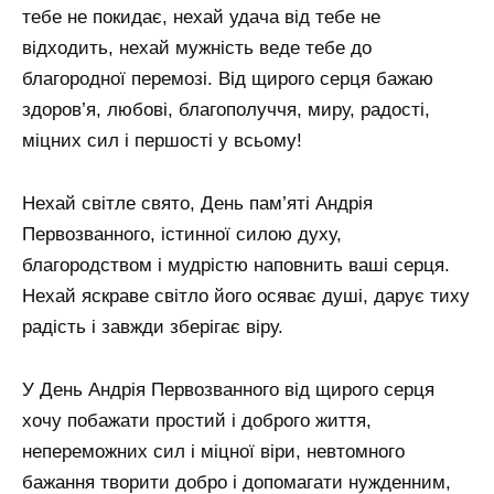
тебе не покидає, нехай удача від тебе не
відходить, нехай мужність веде тебе до
благородної перемозі. Від щирого серця бажаю
здоров’я, любові, благополуччя, миру, радості,
міцних сил і першості у всьому!
Нехай світле свято, День пам’яті Андрія
Первозванного, істинної силою духу,
благородством і мудрістю наповнить ваші серця.
Нехай яскраве світло його осяває душі, дарує тиху
радість і завжди зберігає віру.
У День Андрія Первозванного від щирого серця
хочу побажати простий і доброго життя,
непереможних сил і міцної віри, невтомного
бажання творити добро і допомагати нужденним,