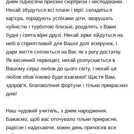
днем ​​підносячи приємні сюрпризи і несподіванки.
Нехай збудуться всі плани і мрії: складеться
кар’єра, порадують успіхами діти, зворушать
чуйністю і турботою близькі, розділять з Вами
будні і свята вірні друзі. Нехай зірки зійдуться на
небі в сприятливий для Вашої долі візерунок, і
дари життя сиплються на Вас як з рогу достатку.
Як весняний первоцвіт, нехай розпускається в
Вашому серці любов до цього світу, і нехай ця
любов обов’язково буде взаємної! Щастя Вам,
здоров’я, благовоління фортуни і тільки прекрасних
днів!
Наш чудовий учитель, з днем ​​народження.
Бажаємо, щоб вас оточувало тільки прекрасне,
радісне і надихаюче, кожен день приносив все