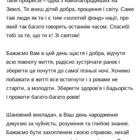
Твоя професія – одна з найблагородніших на
Землі. Ти вчиш дітей добра, прощення і світу. Саме
такі люди як ти і є тим «золотий фонд» нації, про
який так багато говорять останнім часом. Спасибі
тобі за те, що ти є! Зі святом!
Бажаємо Вам в цей день щастя і добра, відчути
всю повноту життя, радісно зустрічати ранок і
зберегти це почуття до самої пізньої ночі. Хочемо
побажати в житті все встигнути і з роками не
старіти, а молодіти. Зберегти здоров’я і бадьорість
і прожити багато-багато років!
Шановний викладач, в Ваш день народження
дякуємо за чуйність, розуміння та глибокі знання.
Бажаємо бути захопленим своєю справою, нехай