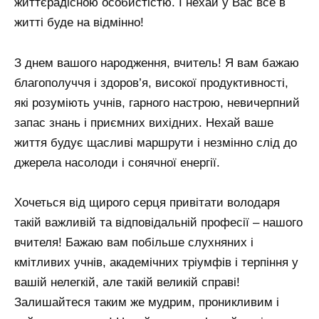
життєрадісною особистістю. І нехай у Вас все в
житті буде на відмінно!
З днем ​​вашого народження, вчитель! Я вам бажаю
благополуччя і здоров’я, високої продуктивності,
які розуміють учнів, гарного настрою, невичерпний
запас знань і приємних вихідних. Нехай ваше
життя будує щасливі маршрути і незмінно слід до
джерела насолоди і сонячної енергії.
Хочеться від щирого серця привітати володаря
такій важливій та відповідальній професії – нашого
вчителя! Бажаю вам побільше слухняних і
кмітливих учнів, академічних тріумфів і терпіння у
вашій нелегкій, але такій великій справі!
Залишайтеся таким же мудрим, проникливим і