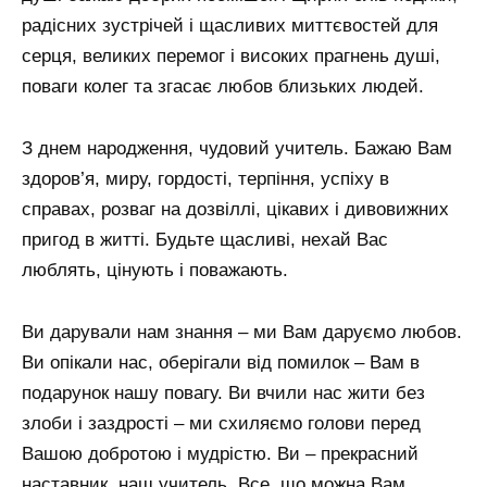
радісних зустрічей і щасливих миттєвостей для
серця, великих перемог і високих прагнень душі,
поваги колег та згасає любов близьких людей.
З днем ​​народження, чудовий учитель. Бажаю Вам
здоров’я, миру, гордості, терпіння, успіху в
справах, розваг на дозвіллі, цікавих і дивовижних
пригод в житті. Будьте щасливі, нехай Вас
люблять, цінують і поважають.
Ви дарували нам знання – ми Вам даруємо любов.
Ви опікали нас, оберігали від помилок – Вам в
подарунок нашу повагу. Ви вчили нас жити без
злоби і заздрості – ми схиляємо голови перед
Вашою добротою і мудрістю. Ви – прекрасний
наставник, наш учитель. Все, що можна Вам