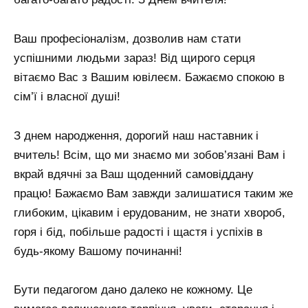
Ваш професіоналізм, дозволив нам стати
успішними людьми зараз! Від щирого серця
вітаємо Вас з Вашим ювілеєм. Бажаємо спокою в
сім’ї і власної душі!
З днем ​​народження, дорогий наш наставник і
вчитель! Всім, що ми знаємо ми зобов’язані Вам і
вкрай вдячні за Ваш щоденний самовіддану
працю! Бажаємо Вам завжди залишатися таким же
глибоким, цікавим і ерудованим, не знати хвороб,
горя і бід, побільше радості і щастя і успіхів в
будь-якому Вашому починанні!
Бути педагогом дано далеко не кожному. Це