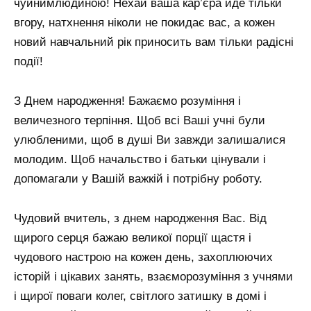
чуйнимлюдиною! Нехай ваша кар’єра йде тільки
вгору, натхнення ніколи не покидає вас, а кожен
новий навчальний рік приносить вам тільки радісні
події!
З Днем народження! Бажаємо розуміння і
величезного терпіння. Щоб всі Ваші учні були
улюбленими, щоб в душі Ви завжди залишалися
молодим. Щоб начальство і батьки цінували і
допомагали у Вашій важкій і потрібну роботу.
Чудовий вчитель, з днем ​​народження Вас. Від
щирого серця бажаю великої порції щастя і
чудового настрою на кожен день, захоплюючих
історій і цікавих занять, взаєморозуміння з учнями
і щирої поваги колег, світлого затишку в домі і