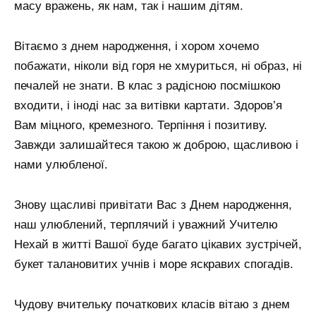
масу вражень, як нам, так і нашим дітям.
Вітаємо з днем ​​народження, і хором хочемо
побажати, ніколи від горя не хмуриться, ні образ, ні
печалей не знати. В клас з радісною посмішкою
входити, і іноді нас за витівки картати. Здоров’я
Вам міцного, кремезного. Терпіння і позитиву.
Завжди залишайтеся такою ж доброю, щасливою і
нами улюбленої.
Знову щасливі привітати Вас з Днем народження,
наш улюблений, терплячий і уважний Учителю
Нехай в житті Вашої буде багато цікавих зустрічей,
букет талановитих учнів і море яскравих спогадів.
Чудову вчительку початкових класів вітаю з днем ​​