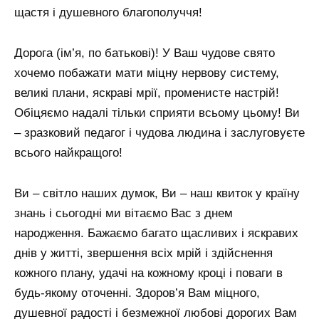
щастя і душевного благополуччя!
Дорога (ім’я, по батькові)! У Ваш чудове свято
хочемо побажати мати міцну нервову систему,
великі плани, яскраві мрії, променисте настрій!
Обіцяємо надалі тільки сприяти всьому цьому! Ви
– зразковий педагог і чудова людина і заслуговуєте
всього найкращого!
Ви – світло наших думок, Ви – наш квиток у країну
знань і сьогодні ми вітаємо Вас з днем ​​
народження. Бажаємо багато щасливих і яскравих
днів у житті, звершення всіх мрій і здійснення
кожного плану, удачі на кожному кроці і поваги в
будь-якому оточенні. Здоров’я Вам міцного,
душевної радості і безмежної любові дорогих Вам