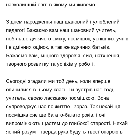
навколишній світ, в якому ми живемо.
З днем ​​народження наш шановний і улюблений
педагог! Бажаємо вам наш шановний учитель,
побільше дитячого сміху, посмішок, успішних учнів
і відмінних оцінок, а так же вдячних батьків.
Бажаємо вам, міцного здоров’я, сил, натхнення,
творчого розвитку та успіхів у роботі.
Сьогодні згадали ми той день, коли вперше
опинилися в цьому класі. Ти зустрів нас тоді,
учитель, своєю ласкавою посмішкою. Вона
супроводжує нас по життю і зараз. Так нехай ця
посмішка сяє ще багато-багато років, і очі
випромінюють щастям до глибокої старості. Нехай
ясний розум і тверда рука будуть твоєї опорою в