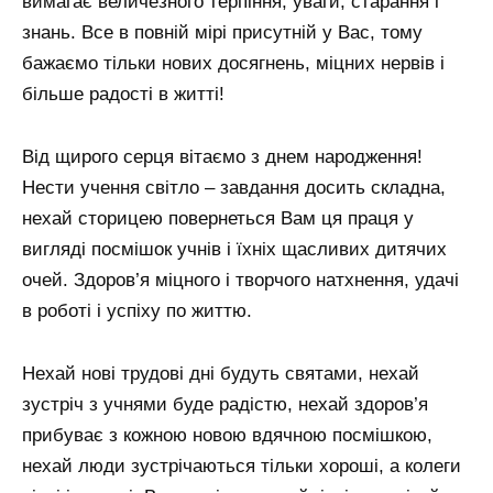
вимагає величезного терпіння, уваги, старання і
знань. Все в повній мірі присутній у Вас, тому
бажаємо тільки нових досягнень, міцних нервів і
більше радості в житті!
Від щирого серця вітаємо з днем ​​народження!
Нести учення світло – завдання досить складна,
нехай сторицею повернеться Вам ця праця у
вигляді посмішок учнів і їхніх щасливих дитячих
очей. Здоров’я міцного і творчого натхнення, удачі
в роботі і успіху по життю.
Нехай нові трудові дні будуть святами, нехай
зустріч з учнями буде радістю, нехай здоров’я
прибуває з кожною новою вдячною посмішкою,
нехай люди зустрічаються тільки хороші, а колеги