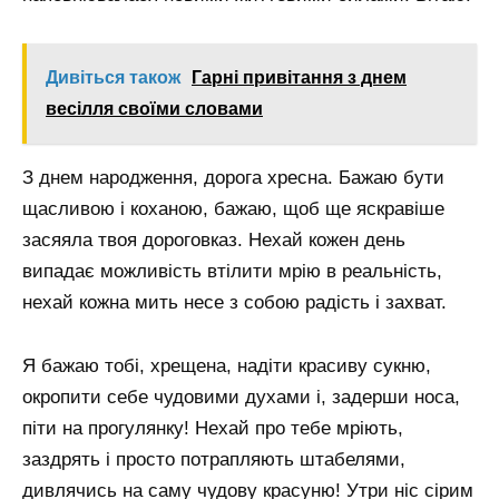
Дивіться також
Гарні привітання з днем
весілля своїми словами
З днем ​​народження, дорога хресна. Бажаю бути
щасливою і коханою, бажаю, щоб ще яскравіше
засяяла твоя дороговказ. Нехай кожен день
випадає можливість втілити мрію в реальність,
нехай кожна мить несе з собою радість і захват.
Я бажаю тобі, хрещена, надіти красиву сукню,
окропити себе чудовими духами і, задерши носа,
піти на прогулянку! Нехай про тебе мріють,
заздрять і просто потрапляють штабелями,
дивлячись на саму чудову красуню! Утри ніс сірим