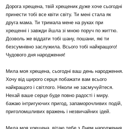
Дорога хрещена, твій хрещеник дуже хоче сьогодні
принести тобі все квіти світу. Ти мені стала як
друга мама. Ти тримала мене на руках при
хрещенні і завжди йшла зі мною поруч по життю.
Дозволь же віддати тобі шану, пошани, які ти
безсумнівно заслужила. Всього тобі найкращого!
Чудового дня народження!
Мила моя хрещена, сьогодні ваш день народження.
Хочу від щирого серця побажати вам всього
найкращого і світлого. Ніколи не засмучуйтеся.
Нехай ваше серце буде повно радості і миру.
бажаю інтригуючих пригод, запаморочливих подій,
приголомшливих вражень і незвичайних ідей.
Мила моя хрещена, вітаю тебе з Днем народження.