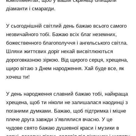
компліментах, щоб у вашій скриньці блищали
діаманти і смарагди.
У сьогоднішній світлий день бажаю всього самого
незвичайного тобі. Бажаю всіх благ неземних,
божественного благополуччя і ангельського світла.
Шляхи життєвих доріг нехай висвітлюються
дороговказною зіркою. Від щирого серця, хрещена,
щиро вітаю з Днем народження. Хай буде все, як
хочеш ти!
У день народження славний бажаю тобі, найкраща
хрещена, щоб ти ніколи не залишалася наодинці з
поганими думками. Бажаю, щоб підтримка і міцне
плече друга завжди з’являлися вчасно. У це
чудове свято бажаю душевної краси і музики в