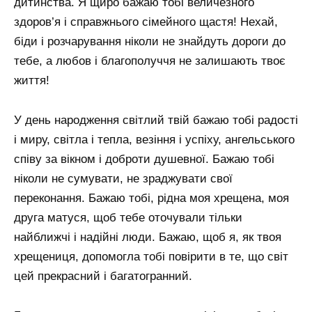
дитинства. Я щиро бажаю тобі величезного
здоров’я і справжнього сімейного щастя! Нехай,
біди і розчарування ніколи не знайдуть дороги до
тебе, а любов і благополуччя не залишають твоє
життя!
У день народження світлий твій бажаю тобі радості
і миру, світла і тепла, везіння і успіху, ангельського
співу за вікном і доброти душевної. Бажаю тобі
ніколи не сумувати, не зраджувати свої
переконання. Бажаю тобі, рідна моя хрещена, моя
друга матуся, щоб тебе оточували тільки
найближчі і надійні люди. Бажаю, щоб я, як твоя
хрещениця, допомогла тобі повірити в те, що світ
цей прекрасний і багатогранний.