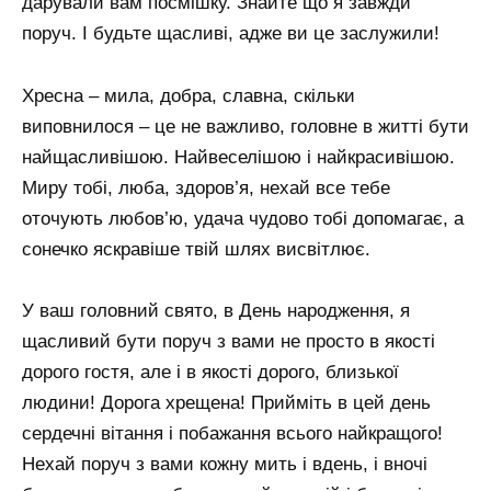
дарували вам посмішку. Знайте що я завжди
поруч. І будьте щасливі, адже ви це заслужили!
Хресна – мила, добра, славна, скільки
виповнилося – це не важливо, головне в житті бути
найщасливішою. Найвеселішою і найкрасивішою.
Миру тобі, люба, здоров’я, нехай все тебе
оточують любов’ю, удача чудово тобі допомагає, а
сонечко яскравіше твій шлях висвітлює.
У ваш головний свято, в День народження, я
щасливий бути поруч з вами не просто в якості
дорого гостя, але і в якості дорого, близької
людини! Дорога хрещена! Прийміть в цей день
сердечні вітання і побажання всього найкращого!
Нехай поруч з вами кожну мить і вдень, і вночі