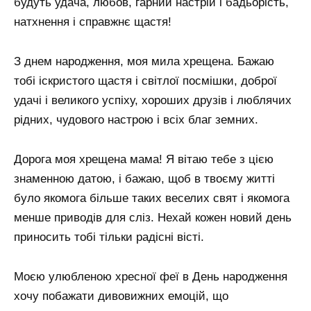
будуть удача, любов, гарний настрій і бадьорість,
натхнення і справжнє щастя!
З днем ​​народження, моя мила хрещена. Бажаю
тобі іскристого щастя і світлої посмішки, доброї
удачі і великого успіху, хороших друзів і люблячих
рідних, чудового настрою і всіх благ земних.
Дорога моя хрещена мама! Я вітаю тебе з цією
знаменною датою, і бажаю, щоб в твоєму житті
було якомога більше таких веселих свят і якомога
менше приводів для сліз. Нехай кожен новий день
приносить тобі тільки радісні вісті.
Моєю улюбленою хресної феї в День народження
хочу побажати дивовижних емоцій, що