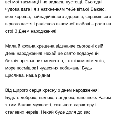
всі мої таємниці і не видаєш пустощі. Сьогодні
чудова дата і я з натхненням тебе вітаю! Бажаю,
моя хороша, найнадійнішого здоров’я, справжнього
вірногощастя і радісною взаємної любові – років на
сто! З Днем народження!
Мила й кохана хрещена відзначає сьогодні свій
День народження! Нехай це свято подарує їй
безліч прекрасних моментів, сотні компліментів,
море посмішок і чудесних побажань! Будь
щаслива, наша рідна!
Від щирого серця хресну з днем ​​народження!
Будьте доброю, ніжною, лагідною, жіночною. Разом
з тим бажаю мужності, сильного характеру і
сталевих нервів. Нехай буде доля до вас