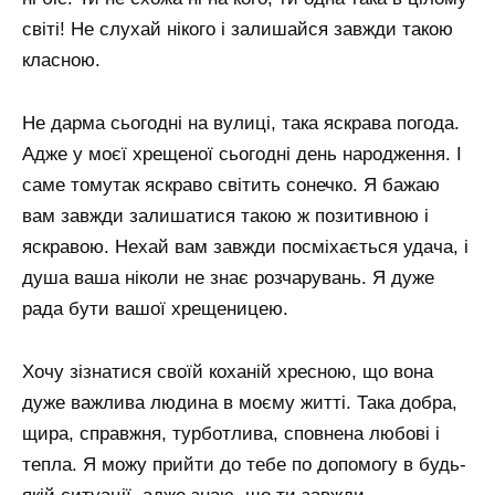
світі! Не слухай нікого і залишайся завжди такою
класною.
Не дарма сьогодні на вулиці, така яскрава погода.
Адже у моєї хрещеної сьогодні день народження. І
саме томутак яскраво світить сонечко. Я бажаю
вам завжди залишатися такою ж позитивною і
яскравою. Нехай вам завжди посміхається удача, і
душа ваша ніколи не знає розчарувань. Я дуже
рада бути вашої хрещеницею.
Хочу зізнатися своїй коханій хресною, що вона
дуже важлива людина в моєму житті. Така добра,
щира, справжня, турботлива, сповнена любові і
тепла. Я можу прийти до тебе по допомогу в будь-