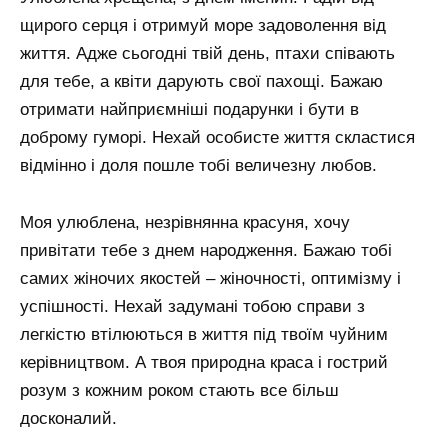
щирого серця і отримуй море задоволення від
життя. Адже сьогодні твій день, птахи співають
для тебе, а квіти дарують свої пахощі. Бажаю
отримати найприємніші подарунки і бути в
доброму гуморі. Нехай особисте життя скластися
відмінно і доля пошле тобі величезну любов.
Моя улюблена, незрівнянна красуня, хочу
привітати тебе з днем ​​народження. Бажаю тобі
самих жіночих якостей – жіночності, оптимізму і
успішності. Нехай задумані тобою справи з
легкістю втілюються в життя під твоїм чуйним
керівництвом. А твоя природна краса і гострий
розум з кожним роком стають все більш
досконалий.