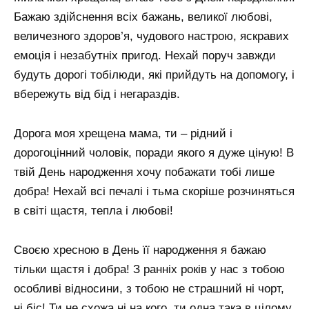
Бажаю здійснення всіх бажань, великої любові,
величезного здоров’я, чудового настрою, яскравих
емоція і незабутніх пригод. Нехай поруч завжди
будуть дорогі тобілюди, які прийдуть на допомогу, і
вбережуть від бід і негараздів.
Дорога моя хрещена мама, ти – рідний і
дорогоцінний чоловік, поради якого я дуже ціную! В
твій День народження хочу побажати тобі лише
добра! Нехай всі печалі і тьма скоріше розчиняться
в світі щастя, тепла і любові!
Своєю хресною в День її народження я бажаю
тільки щастя і добра! З ранніх років у нас з тобою
особливі відносини, з тобою не страшний ні чорт,
ні біс! Ти не схожа ні на кого, ти одна така в цілому