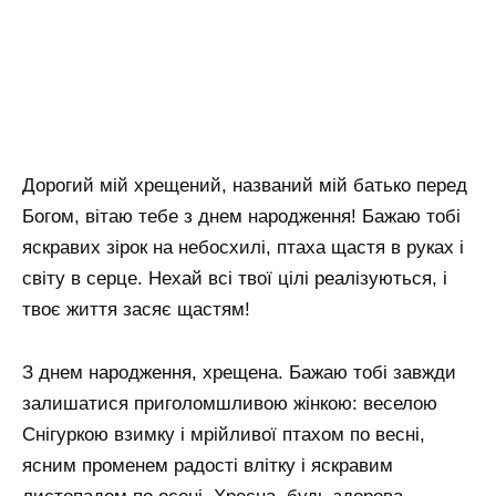
Дорогий мій хрещений, названий мій батько перед
Богом, вітаю тебе з днем ​​народження! Бажаю тобі
яскравих зірок на небосхилі, птаха щастя в руках і
світу в серце. Нехай всі твої цілі реалізуються, і
твоє життя засяє щастям!
З днем ​​народження, хрещена. Бажаю тобі завжди
залишатися приголомшливою жінкою: веселою
Снігуркою взимку і мрійливої ​​птахом по весні,
ясним променем радості влітку і яскравим