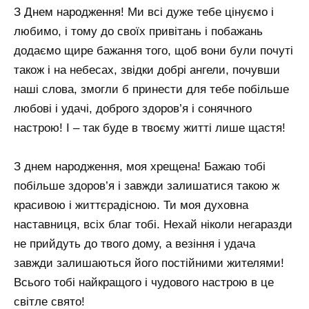
З Днем народження! Ми всі дуже тебе цінуємо і
любимо, і тому до своїх привітань і побажань
додаємо щире бажання того, щоб вони були почуті
також і на небесах, звідки добрі ангели, почувши
наші слова, змогли б принести для тебе побільше
любові і удачі, доброго здоров’я і сонячного
настрою! І – так буде в твоєму житті лише щастя!
З днем ​​народження, моя хрещена! Бажаю тобі
побільше здоров’я і завжди залишатися такою ж
красивою і життєрадісною. Ти моя духовна
наставниця, всіх благ тобі. Нехай ніколи негаразди
не прийдуть до твого дому, а везіння і удача
завжди залишаються його постійними жителями!
Всього тобі найкращого і чудового настрою в це
світле свято!