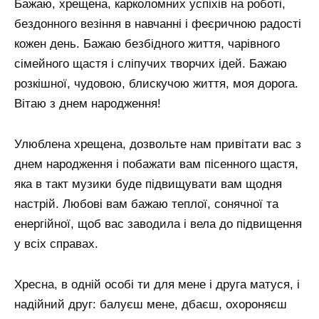
Бажаю, хрещена, карколомних успіхів на роботі,
бездонного везіння в навчанні і феєричною радості
кожен день. Бажаю безбідного життя, чарівного
сімейного щастя і сліпучих творчих ідей. Бажаю
розкішної, чудовою, блискучою життя, моя дорога.
Вітаю з днем ​​народження!
Улюблена хрещена, дозвольте нам привітати вас з
днем ​​народження і побажати вам пісенного щастя,
яка в такт музики буде підвищувати вам щодня
настрій. Любові вам бажаю теплої, сонячної та
енергійної, щоб вас заводила і вела до підвищення
у всіх справах.
Хресна, в одній особі ти для мене і друга матуся, і
надійний друг: балуєш мене, дбаєш, охороняєш