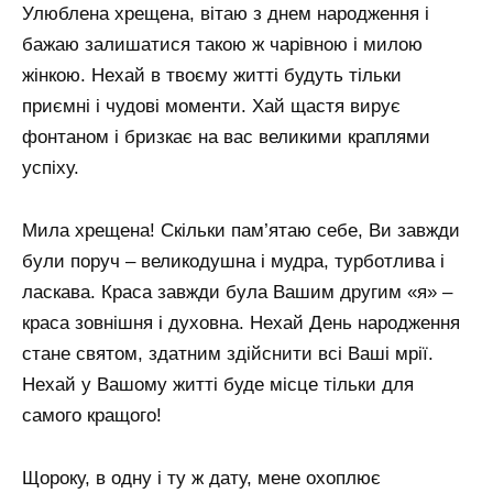
Улюблена хрещена, вітаю з днем ​​народження і
бажаю залишатися такою ж чарівною і милою
жінкою. Нехай в твоєму житті будуть тільки
приємні і чудові моменти. Хай щастя вирує
фонтаном і бризкає на вас великими краплями
успіху.
Мила хрещена! Скільки пам’ятаю себе, Ви завжди
були поруч – великодушна і мудра, турботлива і
ласкава. Краса завжди була Вашим другим «я» –
краса зовнішня і духовна. Нехай День народження
стане святом, здатним здійснити всі Ваші мрії.
Нехай у Вашому житті буде місце тільки для
самого кращого!
Щороку, в одну і ту ж дату, мене охоплює