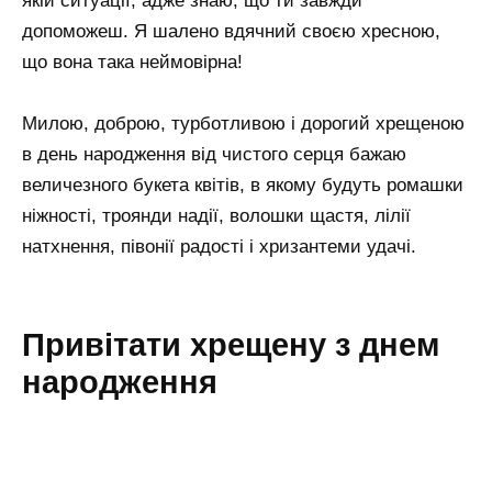
якій ситуації, адже знаю, що ти завжди
допоможеш. Я шалено вдячний своєю хресною,
що вона така неймовірна!
Милою, доброю, турботливою і дорогий хрещеною
в день народження від чистого серця бажаю
величезного букета квітів, в якому будуть ромашки
ніжності, троянди надії, волошки щастя, лілії
натхнення, півонії радості і хризантеми удачі.
Привітати хрещену з днем
народження