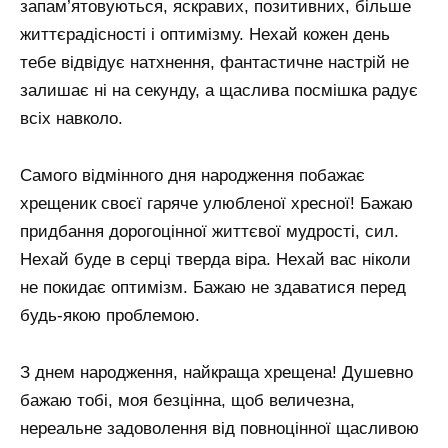
запам’ятовуються, яскравих, позитивних, більше
життєрадісності і оптимізму. Нехай кожен день
тебе відвідує натхнення, фантастичне настрій не
залишає ні на секунду, а щаслива посмішка радує
всіх навколо.
Самого відмінного дня народження побажає
хрещеник своєї гаряче улюбленої хресної! Бажаю
придбання дорогоцінної життєвої мудрості, сил.
Нехай буде в серці тверда віра. Нехай вас ніколи
не покидає оптимізм. Бажаю не здаватися перед
будь-якою проблемою.
З днем ​​народження, найкраща хрещена! Душевно
бажаю тобі, моя безцінна, щоб величезна,
нереальне задоволення від повноцінної щасливою