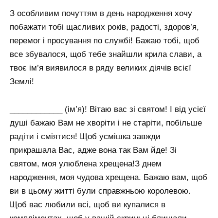
З особливим почуттям в день народження хочу
побажати тобі щасливих років, радості, здоров’я,
перемог і просування по службі! Бажаю тобі, щоб
все збувалося, щоб тебе знайшли крила слави, а
твоє ім’я виявилося в ряду великих діячів всієї
Землі!
____________ (ім’я)! Вітаю вас зі святом! І від усієї
душі бажаю Вам не хворіти і не старіти, побільше
радіти і сміятися! Щоб усмішка завжди
прикрашала Вас, адже вона так Вам йде! Зі
святом, моя улюблена хрещена!З днем ​​
народження, моя чудова хрещена. Бажаю вам, щоб
ви в цьому житті були справжньою королевою.
Щоб вас любили всі, щоб ви купалися в