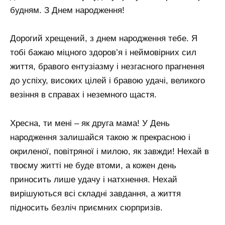
будням. З Днем народження!
Дорогий хрещений, з днем ​​народження тебе. Я
тобі бажаю міцного здоров’я і неймовірних сил
життя, бравого ентузіазму і незгасного прагнення
до успіху, високих цілей і бравою удачі, великого
везіння в справах і неземного щастя.
Хресна, ти мені – як друга мама! У День
народження залишайся такою ж прекрасною і
окриленої, повітряної і милою, як завжди! Нехай в
твоєму житті не буде втоми, а кожен день
приносить лише удачу і натхнення. Нехай
вирішуються всі складні завдання, а життя
підносить безліч приємних сюрпризів.