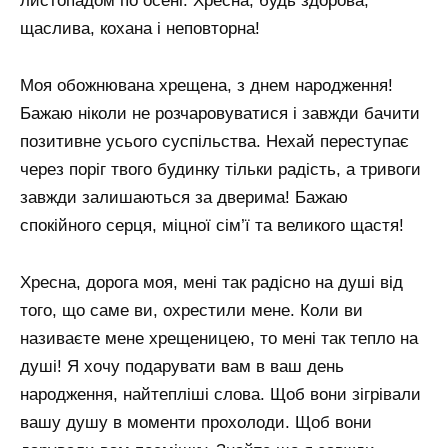
листопадом по осені. Хресна, будь здорова,
щаслива, кохана і неповторна!
Моя обожнювана хрещена, з днем ​​народження!
Бажаю ніколи не розчаровуватися і завжди бачити
позитивне усього суспільства. Нехай переступає
через поріг твого будинку тільки радість, а тривоги
завжди залишаються за дверима! Бажаю
спокійного серця, міцної сім’ї та великого щастя!
Хресна, дорога моя, мені так радісно на душі від
того, що саме ви, охрестили мене. Коли ви
називаєте мене хрещеницею, то мені так тепло на
душі! Я хочу подарувати вам в ваш день
народження, найтепліші слова. Щоб вони зігрівали
вашу душу в моменти прохолоди. Щоб вони