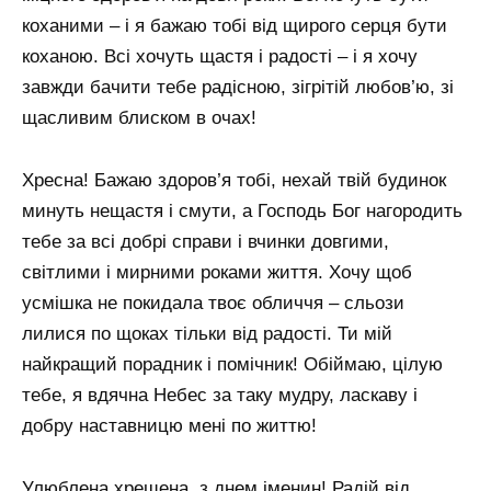
коханими – і я бажаю тобі від щирого серця бути
коханою. Всі хочуть щастя і радості – і я хочу
завжди бачити тебе радісною, зігрітій любов’ю, зі
щасливим блиском в очах!
Хресна! Бажаю здоров’я тобі, нехай твій будинок
минуть нещастя і смути, а Господь Бог нагородить
тебе за всі добрі справи і вчинки довгими,
світлими і мирними роками життя. Хочу щоб
усмішка не покидала твоє обличчя – сльози
лилися по щоках тільки від радості. Ти мій
найкращий порадник і помічник! Обіймаю, цілую
тебе, я вдячна Небес за таку мудру, ласкаву і
добру наставницю мені по життю!
Улюблена хрещена, з днем ​​іменин! Радій від