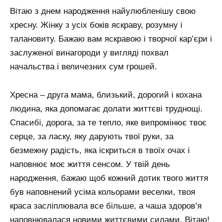
Вітаю з днем ​​народження найулюбленішу свою
хресну. Жінку з усіх боків яскраву, розумну і
талановиту. Бажаю вам яскравою і творчої кар’єри і
заслуженої винагороди у вигляді похвал
начальства і величезних сум грошей.
Хресна – друга мама, близький, дорогий і кохана
людина, яка допомагає долати життєві труднощі.
Спасибі, дорога, за те тепло, яке випромінює твоє
серце, за ласку, яку дарують твої руки, за
безмежну радість, яка іскриться в твоїх очах і
наповнює моє життя сенсом. У твій день
народження, бажаю щоб кожний дотик твого життя
був наповнений усіма кольорами веселки, твоя
краса засліплювала все більше, а чаша здоров’я
наповнювалася новими життєвими силами. Вітаю!