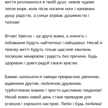
життя розливалося в твоїй душі, немов чудове
тепле море, коли пісок лоскоче ноги і наповнює
душу радістю, а сонце зігріває душевністю і
теплом!
Вітаю! Хресна – це друга мама, а значить і
побажання будуть найтепліші і найщиріші. Нехай в
твоєму житті будуть тільки щасливі хвилини,
посмішки ненароком і радість без причини. Будь
здоровою і довго радуй своєю красою.
Бажаю залишатися завжди прекрасною дівчиною,
відмінним другом, люблячою дружиною,
турботливою мамою і просто щасливою людиною!
Нехай кожен новий день стане приводом для
усмішок і хорошого настрою. Люби і будь любима!