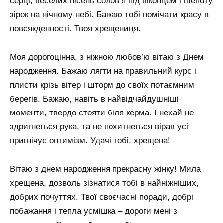
серці, веселих пісень солов’я під віконцем і шепоту
зірок на нічному небі. Бажаю тобі помічати красу в
повсякденності. Твоя хрещениця.
Моя дорогоцінна, з ніжною любов’ю вітаю з Днем
народження. Бажаю лягти на правильний курс і
плисти крізь вітер і шторм до своїх потаємним
берегів. Бажаю, навіть в найвідчайдушніші
моменти, твердо стояти біля керма. І нехай не
здригнеться рука, та не похитнеться вірав усі
пригнічує оптимізм. Удачі тобі, хрещена!
Вітаю з днем ​​народження прекрасну жінку! Мила
хрещена, дозволь зізнатися тобі в найніжніших,
добрих почуттях. Твої своєчасні поради, добрі
побажання і тепла усмішка – дороги мені з