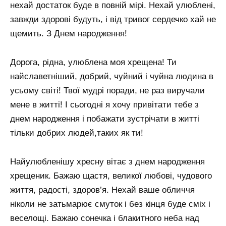
нехай достаток буде в повній мірі. Нехай улюблені,
завжди здорові будуть, і від тривог сердечко хай не
щемить. З Днем народження!
Дорога, рідна, улюблена моя хрещена! Ти
найславетніший, добрий, чуйний і чуйна людина в
усьому світі! Твої мудрі поради, не раз виручали
мене в житті! І сьогодні я хочу привітати тебе з
днем ​​народження і побажати зустрічати в житті
тільки добрих людей,таких як ти!
Найулюбленішу хресну вітає з днем ​​народження
хрещеник. Бажаю щастя, великої любові, чудового
життя, радості, здоров’я. Нехай ваше обличчя
ніколи не затьмарює смуток і без кінця буде сміх і
веселощі. Бажаю сонечка і блакитного неба над