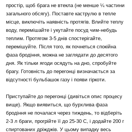
простір, щоб брага не втекла (не менше ¼ частини
загального обсягу). Поставте каструлю в тепле
місце, виключіть наявність протягів. Влийте теплу
воду, перемішайте і укутайте посуд чим-небудь
теплим. Протягом 3-5 днів спостерігайте,
перемішуйте. Після того, як почнеться спокійна
фаза бродіння, можна не заглядати до десятого
дня. Як тільки ягоди осядуть на дно, спробуйте
брагу. Готовність до перегонці визначається за
відсутності бульбашок газу і появи гіркоти.
Приступайте до перегонці (дивіться опис процесу
вище). Якщо виявиться, що бурхлива фаза
бродіння не почалася через тиждень, то відберіть
2-3 л браги, прогрійте її до 25-30 С, і додайте 200 г
спиртованих дріжджів. У цьому випадку весь