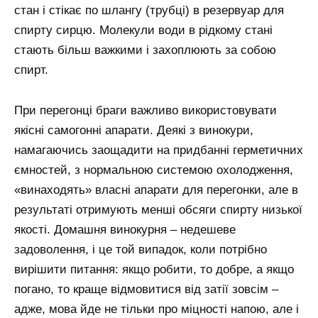
стан і стікає по шлангу (трубці) в резервуар для
спирту сирцю. Молекули води в рідкому стані
стають більш важкими і захоплюють за собою
спирт.
При перегонці браги важливо використовувати
якісні самогонні апарати. Деякі з винокури,
намагаючись заощадити на придбанні герметичних
ємностей, з нормальною системою охолодження,
«винаходять» власні апарати для перегонки, але в
результаті отримують менші обсяги спирту низької
якості. Домашня винокурня – недешеве
задоволення, і це той випадок, коли потрібно
вирішити питання: якщо робити, то добре, а якщо
погано, то краще відмовитися від затії зовсім –
адже, мова йде не тільки про міцності напою, але і