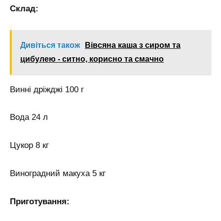
Склад:
Дивіться також
Вівсяна каша з сиром та
цибулею - ситно, корисно та смачно
Винні дріжджі 100 г
Вода 24 л
Цукор 8 кг
Виноградний макуха 5 кг
Приготування: