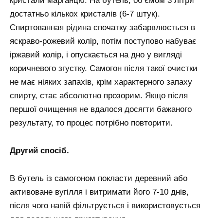
кристали марганцю. На бутель, об’ємом 3 літри
достатньо кількох кристалів (6-7 штук).
Спиртованная рідина спочатку забарвлюється в
яскраво-рожевий колір, потім поступово набуває
іржавий колір, і опускається на дно у вигляді
коричневого згустку. Самогон після такої очистки
не має ніяких запахів, крім характерного запаху
спирту, стає абсолютно прозорим. Якщо після
першої очищення не вдалося досягти бажаного
результату, то процес потрібно повторити.
Другий спосіб.
В бутель із самогоном покласти деревний або
активоване вугілля і витримати його 7-10 днів,
після чого напій фільтрується і використовується