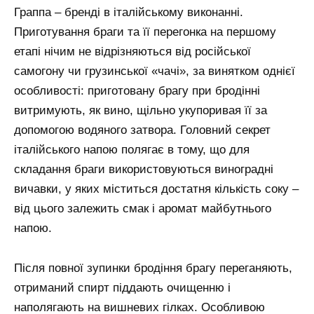
Граппа – бренді в італійському виконанні.
Приготування браги та її перегонка на першому
етапі нічим не відрізняються від російської
самогону чи грузинської «чачі», за винятком однієї
особливості: приготовану брагу при бродінні
витримують, як вино, щільно укупоривая її за
допомогою водяного затвора. Головний секрет
італійського напою полягає в тому, що для
складання браги використовуються виноградні
вичавки, у яких міститься достатня кількість соку –
від цього залежить смак і аромат майбутнього
напою.
Після повної зупинки бродіння брагу переганяють,
отриманий спирт піддають очищенню і
наполягають на вишневих гілках. Особливою