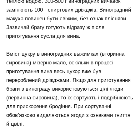
теплою водою. 300-500 г виноградних вичавок
замінюють 100 г спиртових дріжджів. Виноградний
макуха повинен бути свіжим, без ознак плісняви.
Зазвичай брагу готують відразу ж після
приготування сусла для вина.
Вміст цукру в виноградних выжимках (вторинна
сировина) мізерно мало, оскільки в процесі
приготування вина весь цукор вже був
перероблений дріжджами. Якщо для приготування
браги з винограду використовуються цілі ягоди
(первинна сировина), то їх сортують і подрібнюють
для прискорення бродіння. При сортуванні
обов’язково видаляються ягоди з ознаками гниття
й цвілі.