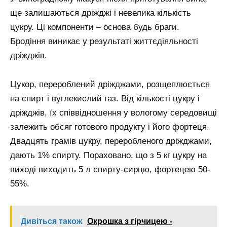
ще залишаються дріжджі і невелика кількість
цукру. Ці компоненти – основа будь браги.
Бродіння виникає у результаті життєдіяльності
дріжджів.
Цукор, перероблений дріжджами, розщеплюється
на спирт і вуглекислий газ. Від кількості цукру і
дріжджів, їх співвідношення у вологому середовищі
залежить обсяг готового продукту і його фортеця.
Двадцять грамів цукру, переробленого дріжджами,
дають 1% спирту. Пораховано, що з 5 кг цукру на
виході виходить 5 л спирту-сирцю, фортецею 50-
55%.
Дивіться також
Окрошка з гірчицею -