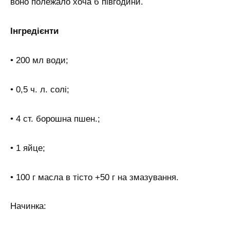
воно полежало хоча б півгодини.
Інгредієнти
• 200 мл води;
• 0,5 ч. л. солі;
• 4 ст. борошна пшен.;
• 1 яйце;
• 100 г масла в тісто +50 г на змазування.
Начинка: