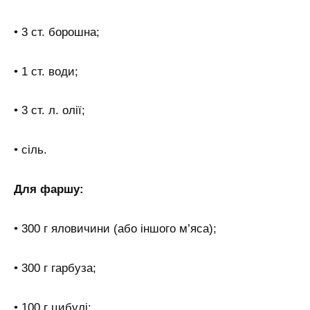
• 3 ст. борошна;
• 1 ст. води;
• 3 ст. л. олії;
• сіль.
Для фаршу:
• 300 г яловичини (або іншого м’яса);
• 300 г гарбуза;
• 100 г цибулі;