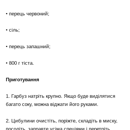
• перець червоний;
• сіль;
• перець запашний;
• 800 г тіста.
Приготування
1. Гарбуз натріть крупно. Якщо буде виділятися
багато соку, можна віджати його руками.
2. Цибулини очистіть, поріжте, складіть в миску,
посоліть, заправте усіма спеціями і перетріть