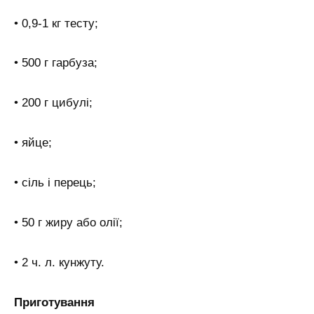
• 0,9-1 кг тесту;
• 500 г гарбуза;
• 200 г цибулі;
• яйце;
• сіль і перець;
• 50 г жиру або олії;
• 2 ч. л. кунжуту.
Приготування