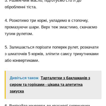
3. Размягчим масло, підготуємо сто л до
обробленні тіста.
4. Розкотимо три коржі, укладемо в стопочку,
промазуючи шари. Верх теж змастимо, скачаємо
тугим рулетом.
5. Залишається порізати поперек рулет, розкачати
з шматочків 5 коржів, зліпити самсу трикутниками
або конвертиками.
Дивіться також
Тарталетки з баклажанів з
сиром та горіхами - цікава та апетитна
закуска
6. Випікайте конверти до красивої скориночки.