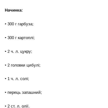
Начинка:
• 300 г гарбуза;
• 300 г картоплі;
• 2 ч. л. цукру;
• 2 головки цибулі;
• 1 ч. л. солі;
• перець запашний;
• 2 ст. л. олії.