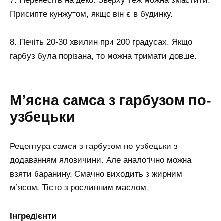
7. Перенесіть на деко. Зверху теж можна змастити.
Присипте кунжутом, якщо він є в будинку.
8. Печіть 20-30 хвилин при 200 градусах. Якщо
гарбуз була порізана, то можна тримати довше.
М’ясна самса з гарбузом по-
узбецьки
Рецептура самси з гарбузом по-узбецьки з
додаванням яловичини. Але аналогічно можна
взяти баранину. Смачно виходить з жирним
м’ясом. Тісто з рослинним маслом.
Інгредієнти