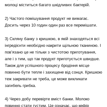
молоці міститься багато шкідливих бактерій.
2) Частого помішування продукт не вимагає.
Досить через 10 годин один раз все перемішати.
3) Скляну банку з кришкою, в якій знаходяться всі
інгредієнти необхідно накрити щільною тканиною. І
пов’язано це не тільки з чистотою приготування,
але і з тим, що так продукт приготується швидше.
Також для успішного процесу бродіння місце
повинно бути тепле і захищене від сонця. Кришкою
теж закривати не треба, це може викликати
загибель грибка.
4) Через добу перевірте вміст банки. Молоко
повинно стати густим. Це означає, що кефір