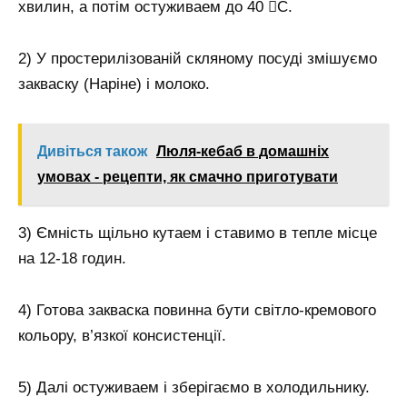
хвилин, а потім остуживаем до 40 С.
2) У простерилізованій скляному посуді змішуємо
закваску (Наріне) і молоко.
Дивіться також
Люля-кебаб в домашніх
умовах - рецепти, як смачно приготувати
3) Ємність щільно кутаем і ставимо в тепле місце
на 12-18 годин.
4) Готова закваска повинна бути світло-кремового
кольору, в’язкої консистенції.
5) Далі остуживаем і зберігаємо в холодильнику.