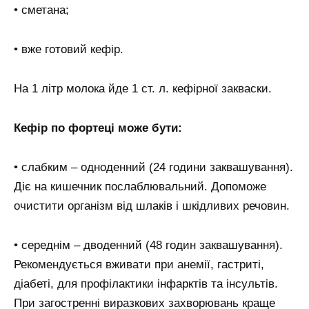
• сметана;
• вже готовий кефір.
На 1 літр молока йде 1 ст. л. кефірної закваски.
Кефір по фортеці може бути:
• слабким – одноденний (24 години заквашування).
Діє на кишечник послаблювальний. Допоможе
очистити організм від шлаків і шкідливих речовин.
• середнім – дводенний (48 годин заквашування).
Рекомендується вживати при анемії, гастриті,
діабеті, для профілактики інфарктів та інсультів.
При загостренні виразкових захворювань краще