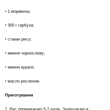
• 1 морквина;
• 300 г гарбуза;
• стакан рису;
• жменя чорносливу;
• жменя кураги;
• масло рослинне.
Приготування
1. Рис промиваємо 5-7 разів. Залишаємо в