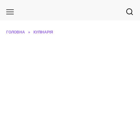
Перейти
до
вмісту
ГОЛОВНА
»
КУЛІНАРІЯ