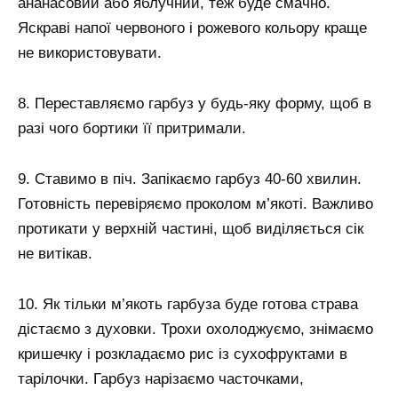
ананасовий або яблучний, теж буде смачно.
Яскраві напої червоного і рожевого кольору краще
не використовувати.
8. Переставляємо гарбуз у будь-яку форму, щоб в
разі чого бортики її притримали.
9. Ставимо в піч. Запікаємо гарбуз 40-60 хвилин.
Готовність перевіряємо проколом м’якоті. Важливо
протикати у верхній частині, щоб виділяється сік
не витікав.
10. Як тільки м’якоть гарбуза буде готова страва
дістаємо з духовки. Трохи охолоджуємо, знімаємо
кришечку і розкладаємо рис із сухофруктами в
тарілочки. Гарбуз нарізаємо часточками,