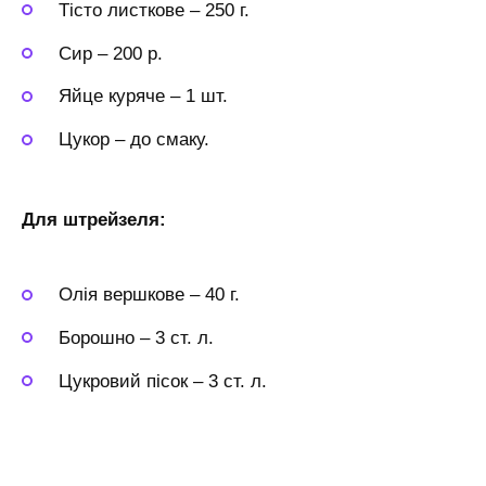
Тісто листкове
–
250 г.
Сир
–
200 р.
Яйце куряче
–
1 шт.
Цукор
–
до смаку.
Для штрейзеля:
Олія вершкове
–
40 г.
Борошно
–
3 ст. л.
Цукровий пісок
–
3 ст. л.