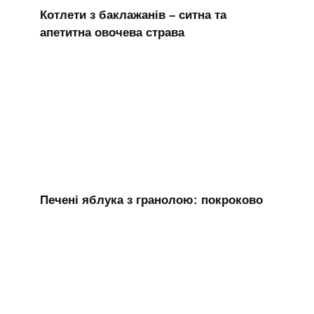
Котлети з баклажанів – ситна та
апетитна овочева страва
Печені яблука з гранолою: покроково