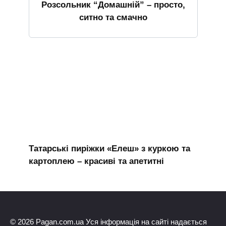
Розсольник “Домашній” – просто,
ситно та смачно
Татарські пиріжки «Елеш» з куркою та
картоплею – красиві та апетитні
© 2026 Pagan.com.ua Уся інформація на сайті надається