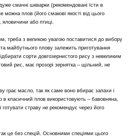
дуже смачні шкварки (рекомендовані їсти в
е можна плов (його смакові якості від цього
, яловичини або птиці.
м, треба з великою увагою поставитися до вибору
ента майбутнього плову залежить приготування
підбирати сорти довгозернистого рису з невеликим
овий рис, має прозорі зернятка – щільний, не
ву грає масло, так як саме воно вбирає запахи і
о в класичний плов використовують – бавовняна,
ї готувати страву не рекомендує через його
 так це без спецій. Основними спеціями цього