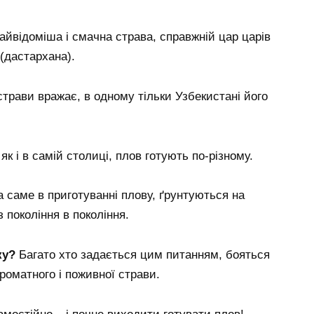
найвідоміша і смачна страва, справжній цар царів
(дастархана).
страви вражає, в одному тільки Узбекистані його
як і в самій столиці, плов готують по-різному.
 а саме в приготуванні плову, ґрунтуються на
з покоління в покоління.
ку?
Багато хто задається цим питанням, бояться
роматного і поживної страви.