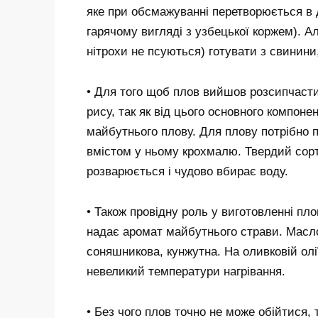
яке при обсмажуванні перетворюється в 
гарячому вигляді з узбецької коржем). Ал
нітрохи не псуються) готувати з свинини
• Для того щоб плов вийшов розсипчасти
рису, так як від цього основного компон
майбутнього плову. Для плову потрібно 
вмістом у ньому крохмалю. Твердий сорт
розварюється і чудово вбирає воду.
• Також провідну роль у виготовленні пло
надає аромат майбутнього страви. Масл
соняшникова, кунжутна. На оливковій олі
невеликий температури нагрівання.
• Без чого плов точно не може обійтися,