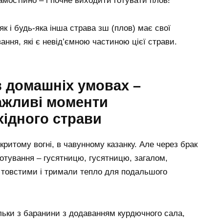
мостійно – і почне виходити готувати плов!
к і будь-яка інша страва зш (плов) має свої
ання, які є невід’ємною частиною цієї страви.
в домашніх умовах –
важливі моменти
хідного страви
критому вогні, в чавунному казанку. Але через брак
отування – гусятницю, гусятницю, загалом,
и товстими і тримали тепло для подальшого
ільки з баранини з додаванням курдючного сала,