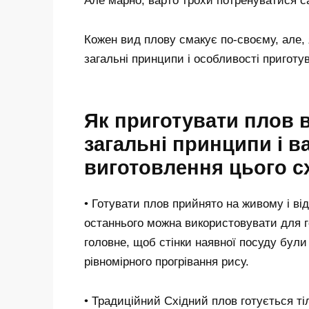
Але марно, варто трохи потренуватися са
Кожен вид плову смакує по-своєму, але, я
загальні принципи і особливості приготув
Як приготувати плов 
загальні принципи і 
виготовлення цього с
• Готувати плов прийнято на живому і від
останнього можна використовувати для г
головне, щоб стінки наявної посуду бул
рівномірного прогрівання рису.
• Традиційний Східний плов готується т