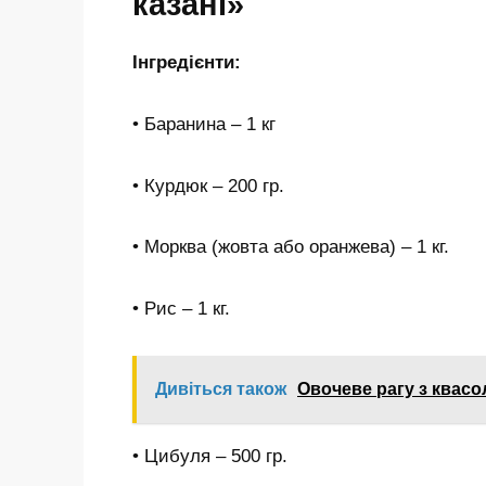
казані»
Інгредієнти:
• Баранина – 1 кг
• Курдюк – 200 гр.
• Морква (жовта або оранжева) – 1 кг.
• Рис – 1 кг.
Дивіться також
Овочеве рагу з квасо
• Цибуля – 500 гр.