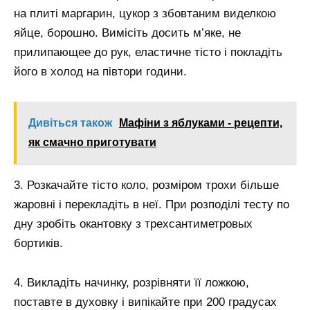
на плиті маргарин, цукор з збовтаним виделкою
яйце, борошно. Вимісіть досить м’яке, не
прилипающее до рук, еластичне тісто і покладіть
його в холод на півтори години.
Дивіться також
Мафіни з яблуками - рецепти,
як смачно приготувати
3. Розкачайте тісто коло, розміром трохи більше
жаровні і перекладіть в неї. При розподілі тесту по
дну зробіть окантовку з трехсантиметровых
бортиків.
4. Викладіть начинку, розрівняти її ложкою,
поставте в духовку і випікайте при 200 градусах