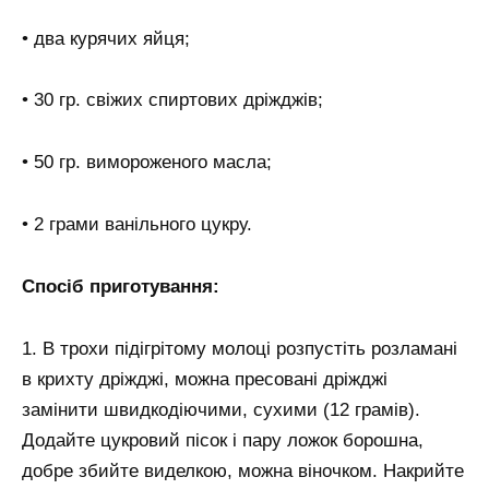
• два курячих яйця;
• 30 гр. свіжих спиртових дріжджів;
• 50 гр. вимороженого масла;
• 2 грами ванільного цукру.
Спосіб приготування:
1. В трохи підігрітому молоці розпустіть розламані
в крихту дріжджі, можна пресовані дріжджі
замінити швидкодіючими, сухими (12 грамів).
Додайте цукровий пісок і пару ложок борошна,
добре збийте виделкою, можна віночком. Накрийте