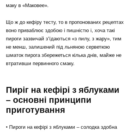
маку в «Маковее».
Що ж до кефіру тесту, то в пропонованих рецептах
воно приваблює здобою і пишністю і, хоча такі
пироги зазвичай з’їдаються «з пилу, з жару», тим
не менш, залишений під льняною серветкою
шматок пирога збережеться кілька днів, майже не
втративши первинного смаку.
Пиріг на кефірі з яблуками
– основні принципи
приготування
• Пироги на кефірі з яблуками – солодка здобна