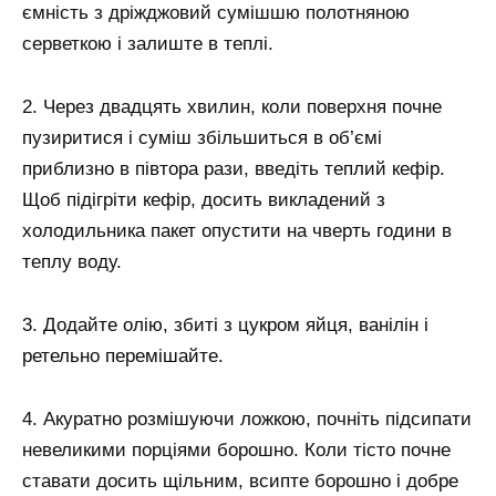
ємність з дріжджовий сумішшю полотняною
серветкою і залиште в теплі.
2. Через двадцять хвилин, коли поверхня почне
пузиритися і суміш збільшиться в об’ємі
приблизно в півтора рази, введіть теплий кефір.
Щоб підігріти кефір, досить викладений з
холодильника пакет опустити на чверть години в
теплу воду.
3. Додайте олію, збиті з цукром яйця, ванілін і
ретельно перемішайте.
4. Акуратно розмішуючи ложкою, почніть підсипати
невеликими порціями борошно. Коли тісто почне
ставати досить щільним, всипте борошно і добре