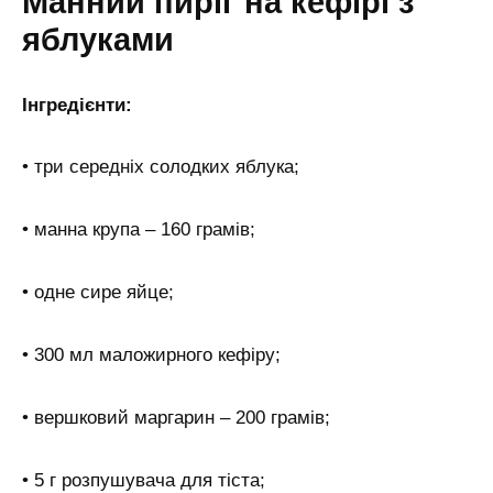
Манний пиріг на кефірі з
яблуками
Інгредієнти:
• три середніх солодких яблука;
• манна крупа – 160 грамів;
• одне сире яйце;
• 300 мл маложирного кефіру;
• вершковий маргарин – 200 грамів;
• 5 г розпушувача для тіста;