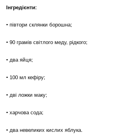
Інгредієнти:
• півтори склянки борошна;
• 90 грамів світлого меду, рідкого;
• два яйця;
• 100 мл кефіру;
• дві ложки маку;
• харчова сода;
• два невеликих кислих яблука.