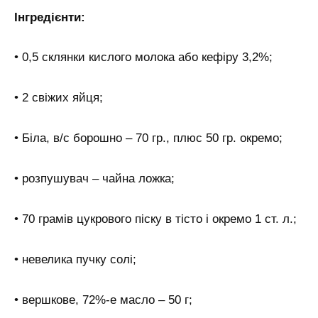
Інгредієнти:
• 0,5 склянки кислого молока або кефіру 3,2%;
• 2 свіжих яйця;
• Біла, в/с борошно – 70 гр., плюс 50 гр. окремо;
• розпушувач – чайна ложка;
• 70 грамів цукрового піску в тісто і окремо 1 ст. л.;
• невелика пучку солі;
• вершкове, 72%-е масло – 50 г;