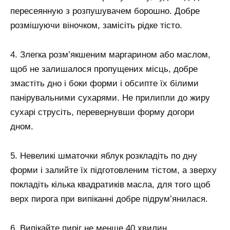
пересеянную з розпушувачем борошно. Добре
розмішуючи віночком, замісіть рідке тісто.
4. Злегка розм’якшеним маргарином або маслом,
щоб не залишалося пропущених місць, добре
змастіть дно і боки форми і обсипте їх білими
панірувальними сухарями. Не прилипли до жиру
сухарі струсіть, перевернувши форму догори
дном.
5. Невеликі шматочки яблук розкладіть по дну
форми і залийте їх підготовленим тістом, а зверху
покладіть кілька квадратиків масла, для того щоб
верх пирога при випіканні добре підрум’янилася.
6. Випікайте пиріг не менше 40 хвилин,