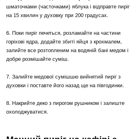
шматочками (часточками) яблука і відправте пиріг
на 15 хвилин у духовку при 200 градусах.
6. Поки пиріг печеться, розламайте на частини
горіхові ядра, додайте збиті яйця з крохмалем,
залийте все розтопленим на водяній бані медом і
добре розмішайте суміш.
7. Залийте медової сумішшю вийнятий пиріг з
духовки і поставте його назад ще на півгодинки.
8. Накрийте деко з пирогом рушником і залиште
охолоджуватися.