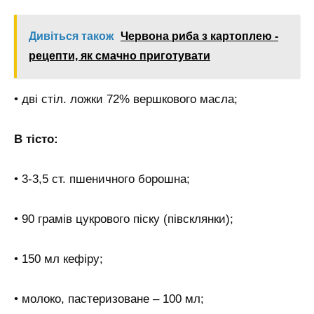
Дивіться також
Червона риба з картоплею -
рецепти, як смачно приготувати
• дві стіл. ложки 72% вершкового масла;
В тісто:
• 3-3,5 ст. пшеничного борошна;
• 90 грамів цукрового піску (півсклянки);
• 150 мл кефіру;
• молоко, пастеризоване – 100 мл;