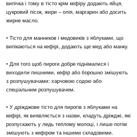
випічка і тому в тісто крім кефіру додають яйця,
цукровий пісок, жири – олія, маргарин або досить
жирне масло.
• Тісто для манников і медовиків з яблуками, що
випікаються на кефірі, додають ще мед або манку.
• Для того щоб пироги добре піднімалися і
виходили пишними, кефір або борошно змішують
з розпушувачами: харчовою содою або
спеціальним розпушувачем.
• У дріжджове тісто для пирогів з яблуками на
кефірі, як виявляється з назви, кладуть дріжджі, які
розпускають у ледь теплому молоці, і лише потім
змішують з кефіром та іншими складовими.