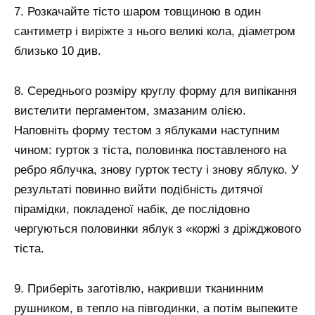
7. Розкачайте тісто шаром товщиною в один
сантиметр і виріжте з нього великі кола, діаметром
близько 10 див.
8. Середнього розміру круглу форму для випікання
вистелити пергаментом, змазаним олією.
Наповніть форму тестом з яблуками наступним
чином: гурток з тіста, половинка поставленого на
ребро яблучка, знову гурток тесту і знову яблуко. У
результаті повинно вийти подібність дитячої
пірамідки, покладеної набік, де послідовно
чергуються половинки яблук з «коржі з дріжджового
тіста.
9. Приберіть заготівлю, накривши тканинним
рушником, в тепло на півгодинки, а потім выпеките