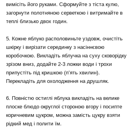
вимісіть його руками. Сформуйте з тіста кулю,
загорнути полотняною серветкою і витримайте в
теплі близько двох годин.
5. Кожне яблуко располовиньте уздовж, очистіть
шкірку і вирізати серединку з насіннєвою
коробочкою. Викладіть яблучка на суху сковорідку
зрізом вниз, додайте 2-3 ложки води і трохи
припустіть під кришкою (п’ять хвилин).
Перекладіть для охолодження на друшляк.
6. Повністю остиглі яблука викладіть на велике
плоске блюдо округлої стороною вгору і посипте
коричневим цукром, можна замість цукру взяти
рідкий мед і полити їм.