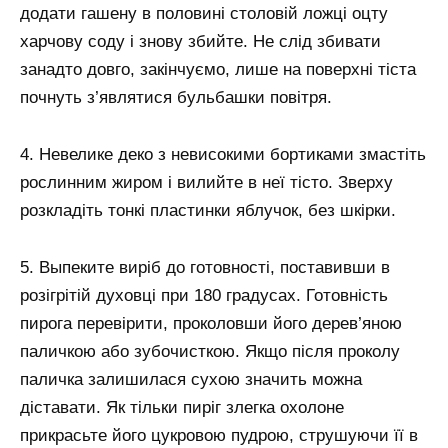
додати гашену в половині столовій ложці оцту
харчову соду і знову збийте. Не слід збивати
занадто довго, закінчуємо, лише на поверхні тіста
почнуть з’являтися бульбашки повітря.
4. Невелике деко з невисокими бортиками змастіть
рослинним жиром і вилийте в неї тісто. Зверху
розкладіть тонкі пластинки яблучок, без шкірки.
5. Выпеките виріб до готовності, поставивши в
розігрітій духовці при 180 градусах. Готовність
пирога перевірити, проколовши його дерев’яною
паличкою або зубочисткою. Якщо після проколу
паличка залишилася сухою значить можна
діставати. Як тільки пиріг злегка охолоне
прикрасьте його цукровою пудрою, струшуючи її в