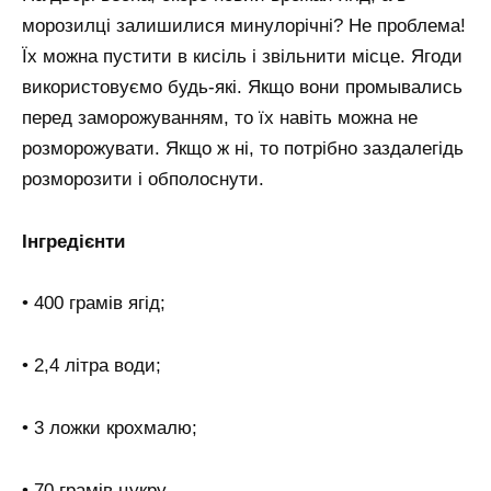
морозилці залишилися минулорічні? Не проблема!
Їх можна пустити в кисіль і звільнити місце. Ягоди
використовуємо будь-які. Якщо вони промывались
перед заморожуванням, то їх навіть можна не
розморожувати. Якщо ж ні, то потрібно заздалегідь
розморозити і обполоснути.
Інгредієнти
• 400 грамів ягід;
• 2,4 літра води;
• 3 ложки крохмалю;
• 70 грамів цукру.