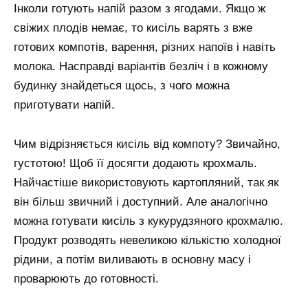
Інколи готують напій разом з ягодами. Якщо ж
свіжих плодів немає, то кисіль варять з вже
готових компотів, варення, різних напоїв і навіть
молока. Насправді варіантів безліч і в кожному
будинку знайдеться щось, з чого можна
приготувати напій.
Чим відрізняється кисіль від компоту? Звичайно,
густотою! Щоб її досягти додають крохмаль.
Найчастіше використовують картопляний, так як
він більш звичний і доступний. Але аналогічно
можна готувати кисіль з кукурудзяного крохмалю.
Продукт розводять невеликою кількістю холодної
рідини, а потім виливають в основну масу і
проварюють до готовності.