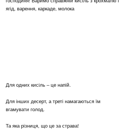
господиня! Варимо справжній кисіль з крохмалю і
ягід, варення, каркаде, молока
Для одних кисіль – це напій.
Для інших десерт, а треті намагаються їм
вгамувати голод.
Та яка різниця, що це за страва!