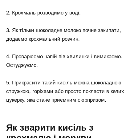
2. Крохмаль розводимо у воді.
3. Як тільки шоколадне молоко почне закипати,
додаємо крохмальний розчин.
4. Проварюємо напій пів хвилинки і вимикаємо.
Остуджуємо.
5. Прикрасити такий кисіль можна шоколадною
стружкою, горіхами або просто покласти в келих
цукерку, яка стане приємним сюрпризом.
Як зварити кисіль з
крохмалю і моркви