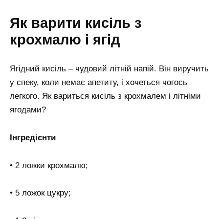
Як варити кисіль з
крохмалю і ягід
Ягідний кисіль – чудовий літній напій. Він виручить
у спеку, коли немає апетиту, і хочеться чогось
легкого. Як вариться кисіль з крохмалем і літніми
ягодами?
Інгредієнти
• 2 ложки крохмалю;
• 5 ложок цукру;