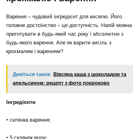
Варення – чудовий інгредієнт для киселю. Його
головне достоїнство – це доступність. Напій можна
приготувати в будь-який час року і абсолютно з
будь-якого варення. Але як варити кисіль з
крохмалем і варенням?
Дивіться також
Вівсяна каша з шоколадом та
апельсином: рецепт з фото покроково
Інгредієнти
• склянка варення;
• 5 склянок води;