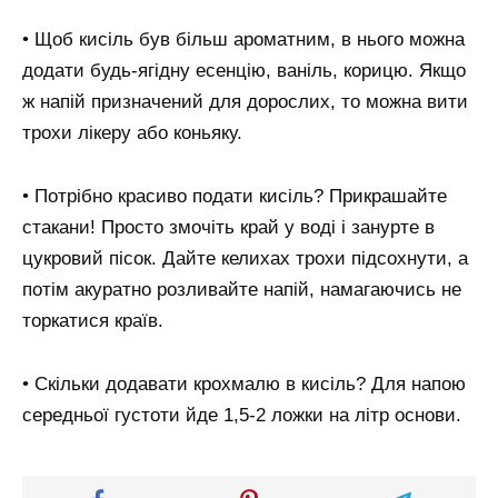
• Щоб кисіль був більш ароматним, в нього можна
додати будь-ягідну есенцію, ваніль, корицю. Якщо
ж напій призначений для дорослих, то можна вити
трохи лікеру або коньяку.
• Потрібно красиво подати кисіль? Прикрашайте
стакани! Просто змочіть край у воді і занурте в
цукровий пісок. Дайте келихах трохи підсохнути, а
потім акуратно розливайте напій, намагаючись не
торкатися країв.
• Скільки додавати крохмалю в кисіль? Для напою
середньої густоти йде 1,5-2 ложки на літр основи.