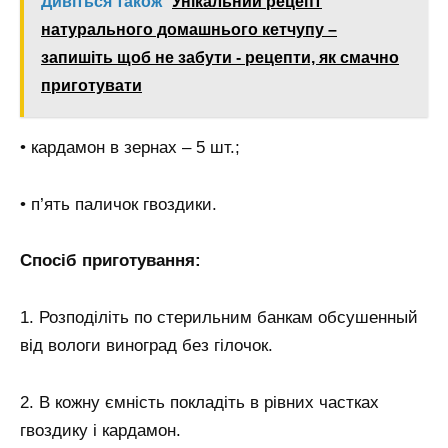
Дивіться також
Унікальний рецепт
натурального домашнього кетчупу –
запишіть щоб не забути - рецепти, як смачно
приготувати
• кардамон в зернах – 5 шт.;
• п’ять паличок гвоздики.
Спосіб приготування:
1. Розподіліть по стерильним банкам обсушенный
від вологи виноград без гілочок.
2. В кожну ємність покладіть в рівних частках
гвоздику і кардамон.