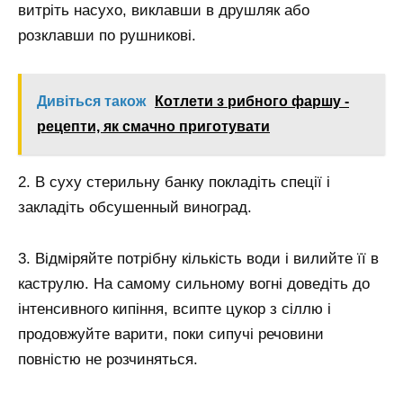
витріть насухо, виклавши в друшляк або
розклавши по рушникові.
Дивіться також
Котлети з рибного фаршу -
рецепти, як смачно приготувати
2. В суху стерильну банку покладіть спеції і
закладіть обсушенный виноград.
3. Відміряйте потрібну кількість води і вилийте її в
каструлю. На самому сильному вогні доведіть до
інтенсивного кипіння, всипте цукор з сіллю і
продовжуйте варити, поки сипучі речовини
повністю не розчиняться.