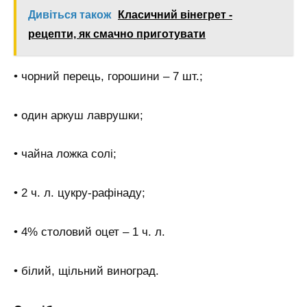
Дивіться також
Класичний вінегрет -
рецепти, як смачно приготувати
• чорний перець, горошини – 7 шт.;
• один аркуш лаврушки;
• чайна ложка солі;
• 2 ч. л. цукру-рафінаду;
• 4% столовий оцет – 1 ч. л.
• білий, щільний виноград.