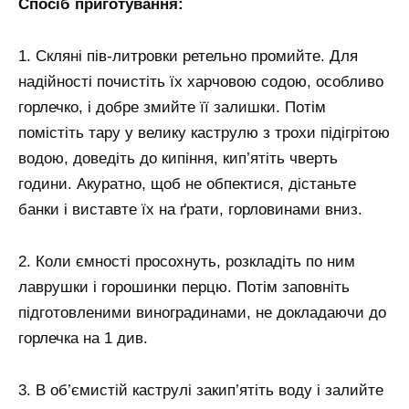
Спосіб приготування:
1. Скляні пів-литровки ретельно промийте. Для
надійності почистіть їх харчовою содою, особливо
горлечко, і добре змийте її залишки. Потім
помістіть тару у велику каструлю з трохи підігрітою
водою, доведіть до кипіння, кип’ятіть чверть
години. Акуратно, щоб не обпектися, дістаньте
банки і виставте їх на ґрати, горловинами вниз.
2. Коли ємності просохнуть, розкладіть по ним
лаврушки і горошинки перцю. Потім заповніть
підготовленими виноградинами, не докладаючи до
горлечка на 1 див.
3. В об’ємистій каструлі закип’ятіть воду і залийте