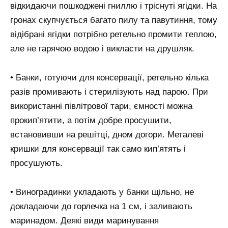
відкидаючи пошкоджені гниллю і тріснуті ягідки. На
гронах скупчується багато пилу та павутиння, тому
відібрані ягідки потрібно ретельно промити теплою,
але не гарячою водою і викласти на друшляк.
• Банки, готуючи для консервації, ретельно кілька
разів промивають і стерилізують над парою. При
використанні півлітрової тари, ємності можна
прокип’ятити, а потім добре просушити,
встановивши на решітці, дном догори. Металеві
кришки для консервації так само кип’ятять і
просушують.
• Виноградинки укладають у банки щільно, не
докладаючи до горлечка на 1 см, і заливають
маринадом. Деякі види маринування