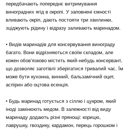
передбачають попереднє витримування
виноградних ягід в окропі. У заповнені ємності
вливають окріп, дають постояти три хвилинки,
зціджують рідину і відразу заливають маринадом.
• Видів маринадів для консервування винограду
багато. Вони відрізняються своїм складом, але
кожен обов’язково містить який-небудь консервант,
що дозволяє заготівлі зберігатися тривалий час. Їм
може бути кухонна, винний, бальзамічний оцет,
аспірин або оцтова есенція.
• Будь маринад готується з сіллю і цукром, який
іноді замінюють медом. В залежності від виду
маринаду додають різні прянощі: корицю,
лаврушку, гвоздику, кардамон, перець горошком і