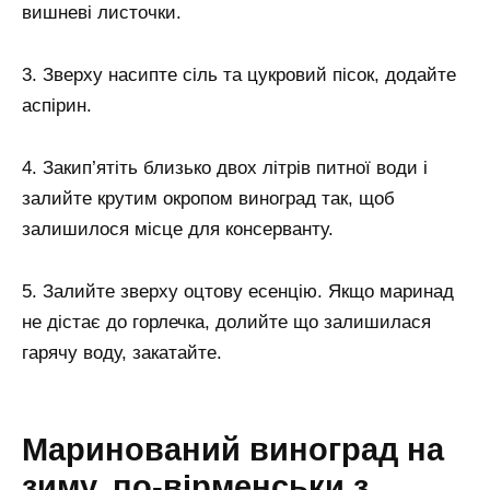
вишневі листочки.
3. Зверху насипте сіль та цукровий пісок, додайте
аспірин.
4. Закип’ятіть близько двох літрів питної води і
залийте крутим окропом виноград так, щоб
залишилося місце для консерванту.
5. Залийте зверху оцтову есенцію. Якщо маринад
не дістає до горлечка, долийте що залишилася
гарячу воду, закатайте.
Маринований виноград на
зиму, по-вірменськи з