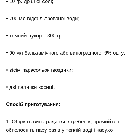
• 10 гр. дрібної солі;
• 700 мл відфільтрованої води;
• темний цукор – 300 гр.;
• 90 мл бальзамічного або виноградного, 6% оцту;
• вісім парасольок гвоздики;
• дві палички кориці.
Спосіб приготування:
1. Обірвіть виноградинки з гребенів, промийте і
обполосніть пару разів у теплій воді і насухо