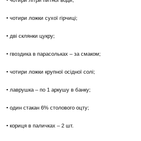
• чотири літри питної води;
• чотири ложки сухої гірчиці;
• дві склянки цукру;
• гвоздика в парасольках – за смаком;
• чотири ложки крупної осідної солі;
• лаврушка – по 1 аркушу в банку;
• один стакан 6% столового оцту;
• кориця в паличках – 2 шт.