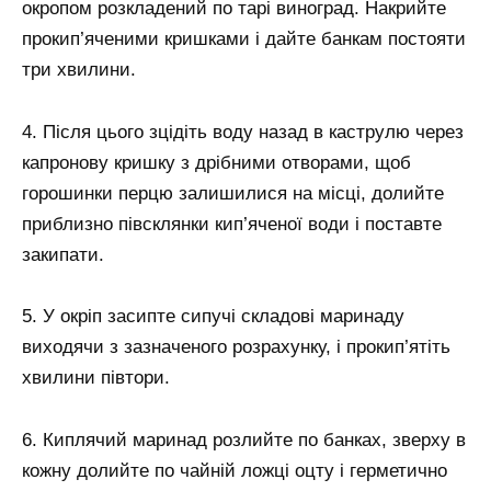
окропом розкладений по тарі виноград. Накрийте
прокип’яченими кришками і дайте банкам постояти
три хвилини.
4. Після цього зцідіть воду назад в каструлю через
капронову кришку з дрібними отворами, щоб
горошинки перцю залишилися на місці, долийте
приблизно півсклянки кип’яченої води і поставте
закипати.
5. У окріп засипте сипучі складові маринаду
виходячи з зазначеного розрахунку, і прокип’ятіть
хвилини півтори.
6. Киплячий маринад розлийте по банках, зверху в
кожну долийте по чайній ложці оцту і герметично