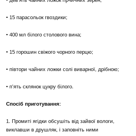
• дев’ять чайних ложок гірчичних зерен;
• 15 парасольок гвоздики;
• 400 мл білого столового вина;
• 15 горошин свіжого чорного перцю;
• півтори чайних ложки солі виварної, дрібною;
• п’ять склянок цукру білого.
Спосіб приготування:
1. Промиті ягідки обсушіть від зайвої вологи,
виклавши в друшляк, і заповніть ними