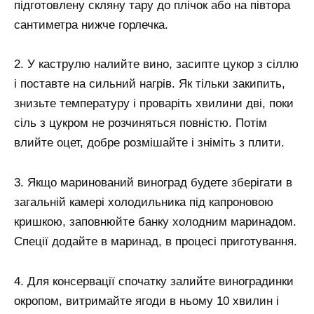
підготовлену скляну тару до плічок або на півтора
сантиметра нижче горлечка.
2. У каструлю налийте вино, засипте цукор з сіллю
і поставте на сильний нагрів. Як тільки закипить,
знизьте температуру і проваріть хвилини дві, поки
сіль з цукром не розчиняться повністю. Потім
влийте оцет, добре розмішайте і зніміть з плити.
3. Якщо маринований виноград будете зберігати в
загальній камері холодильника під капроновою
кришкою, заповнюйте банку холодним маринадом.
Спеції додайте в маринад, в процесі приготування.
4. Для консервації спочатку залийте виноградинки
окропом, витримайте ягоди в ньому 10 хвилин і