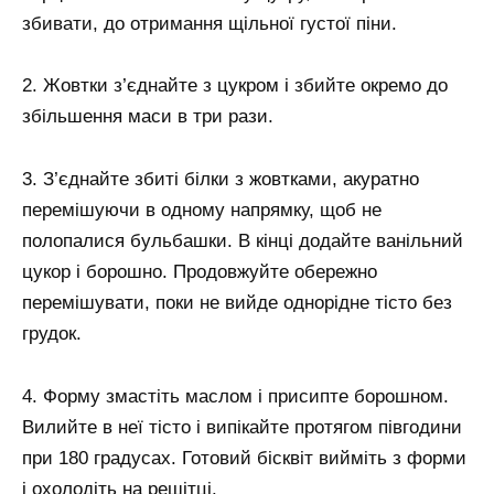
збивати, до отримання щільної густої піни.
2. Жовтки з’єднайте з цукром і збийте окремо до
збільшення маси в три рази.
3. З’єднайте збиті білки з жовтками, акуратно
перемішуючи в одному напрямку, щоб не
полопалися бульбашки. В кінці додайте ванільний
цукор і борошно. Продовжуйте обережно
перемішувати, поки не вийде однорідне тісто без
грудок.
4. Форму змастіть маслом і присипте борошном.
Вилийте в неї тісто і випікайте протягом півгодини
при 180 градусах. Готовий бісквіт вийміть з форми
і охолодіть на решітці.