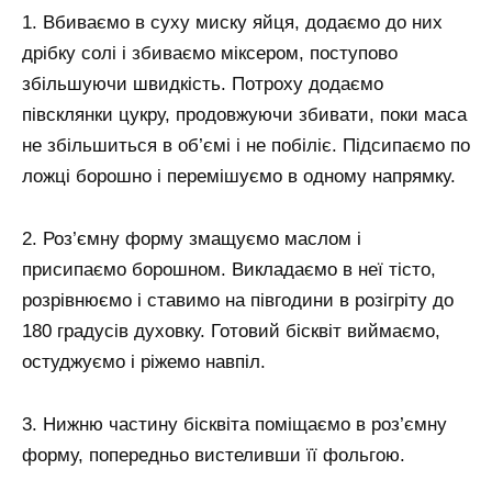
1. Вбиваємо в суху миску яйця, додаємо до них
дрібку солі і збиваємо міксером, поступово
збільшуючи швидкість. Потроху додаємо
півсклянки цукру, продовжуючи збивати, поки маса
не збільшиться в об’ємі і не побіліє. Підсипаємо по
ложці борошно і перемішуємо в одному напрямку.
2. Роз’ємну форму змащуємо маслом і
присипаємо борошном. Викладаємо в неї тісто,
розрівнюємо і ставимо на півгодини в розігріту до
180 градусів духовку. Готовий бісквіт виймаємо,
остуджуємо і ріжемо навпіл.
3. Нижню частину бісквіта поміщаємо в роз’ємну
форму, попередньо вистеливши її фольгою.