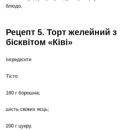
блюдо.
Рецепт 5. Торт желейний з
бісквітом «Ківі»
Інгредієнти
Тісто
160 г борошна;
шість свіжих яєць;
200 г цукру.