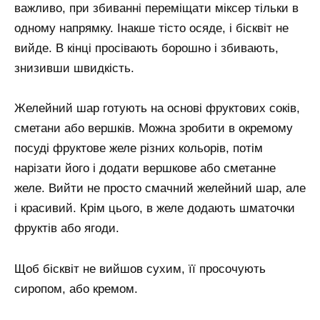
важливо, при збиванні переміщати міксер тільки в
одному напрямку. Інакше тісто осяде, і бісквіт не
вийде. В кінці просівають борошно і збивають,
знизивши швидкість.
Желейний шар готують на основі фруктових соків,
сметани або вершків. Можна зробити в окремому
посуді фруктове желе різних кольорів, потім
нарізати його і додати вершкове або сметанне
желе. Вийти не просто смачний желейний шар, але
і красивий. Крім цього, в желе додають шматочки
фруктів або ягоди.
Щоб бісквіт не вийшов сухим, її просочують
сиропом, або кремом.