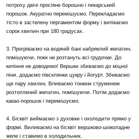
потроху двічі просіяне борошно і пекарський
порошок. Акуратно перемішуємо. Перекладаємо
тісто в застелену пергаментом форму і випікаємо
сорок хвилин при 180 градусах.
3. Прогріваємо на водяній бані набряклий желатин,
помішуючи, поки не розтануть всі грудочки. До
кипіння не доводимо! Вершки збиваємо до міцної
піни, додаємо півсклянки цукру і йогурт. Збиваємо
ще пару хвилин. Вливаємо тонким струменем
розтоплений желатин, помішуючи. Потім додаємо
какао-порошок і перемішуємо.
4. Бісквіт виймаємо з духовки і охолодити прямо у
формі. Виливаємо на бісквіт вершково-шоколадне
желе і ставимо в холодильник.