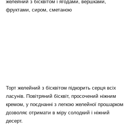
желейний з бісквітом і ягодами, вершками,
фруктами, сиром, сметаною
Торт желейний з бісквітом підкорить серця всіх
ласунів. Повітряний бісквіт, просочений ніжним
кремом, у поєднанні з легкою желейної прошарком
дозволяє отримати в міру солодкий і ніжний
десерт.