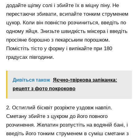
додайте щіпку солі і збийте їх в міцну піну. Не
перестаючи збивати, всипайте тонким струменем
цукор. Коли він повністю розчиниться, введіть по
одному яйця. Знизьте швидкість міксера і введіть
просіяне борошно з пекарським порошком.
Помістіть тісто у форму і випікайте при 180
градусах півгодини.
Дивіться також
Яєчно-твіркова запіканка:
рецепт з фото покроково
2. Остиглий бісквіт розріжте уздовж навпіл.
Сметану збийте з цукром до його повного
розчинення. Желатин розпустіть на водяній бані, і
введіть його тонким струменем в суміш сметани з