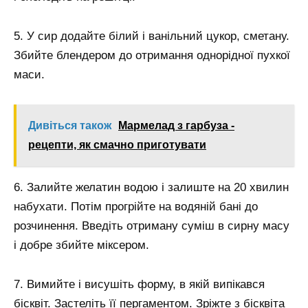
5. У сир додайте білий і ванільний цукор, сметану.
Збийте блендером до отримання однорідної пухкої
маси.
Дивіться також
Мармелад з гарбуза -
рецепти, як смачно приготувати
6. Залийте желатин водою і залиште на 20 хвилин
набухати. Потім прогрійте на водяній бані до
розчинення. Введіть отриману суміш в сирну масу
і добре збийте міксером.
7. Вимийте і висушіть форму, в якій випікався
бісквіт. Застеліть її пергаментом. Зріжте з бісквіта