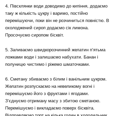
4. Півсклянки води доводимо до кипіння, додаємо
таку ж кількість цукру і варимо, постійно
перемішуючи, поки він не розчиниться повністю. В
охолоджений сироп додаємо сік лимона.
Просочуємо сиропом бісквіт.
5. Заливаємо швидкорозчинний желатин п’ятьма
ложками води і залишаємо набухати. Банан і
полуницю чистимо і ріжемо шматочками.
6. Сметану збиваємо з білим і ванільним цукром.
Желатин розпускаємо на невеликому вогні і
перемішуємо його з фруктами і ягодами.
З’єднуємо отриману масу з збитою сметаною.
Перемішуємо і викладаємо поверх бісквіта.
Відправляємо торт на кілька годин в холодильник.