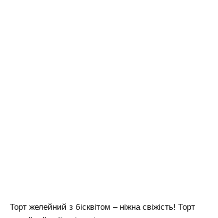
Торт желейний з бісквітом – ніжна свіжість! Торт