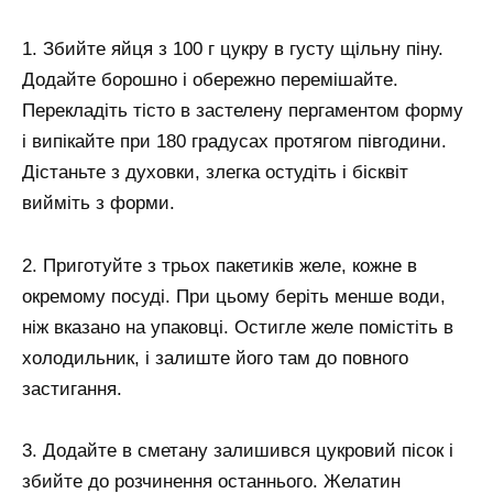
1. Збийте яйця з 100 г цукру в густу щільну піну.
Додайте борошно і обережно перемішайте.
Перекладіть тісто в застелену пергаментом форму
і випікайте при 180 градусах протягом півгодини.
Дістаньте з духовки, злегка остудіть і бісквіт
вийміть з форми.
2. Приготуйте з трьох пакетиків желе, кожне в
окремому посуді. При цьому беріть менше води,
ніж вказано на упаковці. Остигле желе помістіть в
холодильник, і залиште його там до повного
застигання.
3. Додайте в сметану залишився цукровий пісок і
збийте до розчинення останнього. Желатин