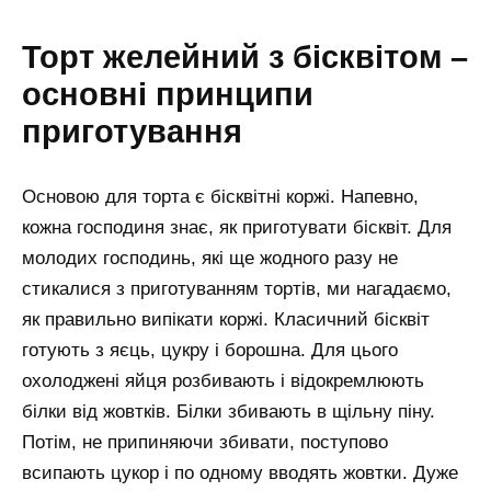
Торт желейний з бісквітом –
основні принципи
приготування
Основою для торта є бісквітні коржі. Напевно,
кожна господиня знає, як приготувати бісквіт. Для
молодих господинь, які ще жодного разу не
стикалися з приготуванням тортів, ми нагадаємо,
як правильно випікати коржі. Класичний бісквіт
готують з яєць, цукру і борошна. Для цього
охолоджені яйця розбивають і відокремлюють
білки від жовтків. Білки збивають в щільну піну.
Потім, не припиняючи збивати, поступово
всипають цукор і по одному вводять жовтки. Дуже