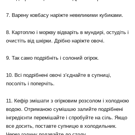
7. Варену ковбасу наріжте невеликими кубиками.
8. Картоплю і моркву відваріть в мундирі, остудіть і
очистіть від шкірки. Дрібно наріжте овочі.
9. Так само подрібніть і солоний огірок.
10. Всі подрібнені овочі з’єднайте в супниці,
посоліть і поперчіть.
11. Кефір змішати з огірковим розсолом і холодною
водою. Отриманою сумішшю залийте подрібнені
інгредієнти перемішайте і спробуйте на сіль. Якщо
все досить, поставте супницю в холодильник.
Через годину подавайте до столу.