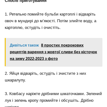
Спосіб приготування
1. Ретельно помийте бульби картоплі і відваріть
овоч в мундирі до м’якості. Потім злийте воду, а
картоплю, остудіть і очистіть.
Дивіться також
8 простих покрокових
рецептів варення з жовтої сливи без кісточок
на зиму 2022-2023 з фото
2. Яйця відваріть, остудіть і зчистите з них
шкаралупу.
3. Ковбасу наріжте дрібними шматочками. Зелений
лук і зелень кропу промийте і обсушіть. Дрібно