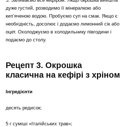
5. Заливаємо все кефіром. Якщо окрошка вийшла
дуже густий, розводимо її мінералкою або
кип’яченою водою. Пробуємо суп на смак. Якщо є
необхідність, досолює і додаємо лимонний сік або
оцет. Охолоджуємо в холодильнику півгодини і
подаємо до столу.
Рецепт 3. Окрошка
класична на кефірі з хріном
Інгредієнти
десять редисок;
5 г суміші «Італійських трав»;