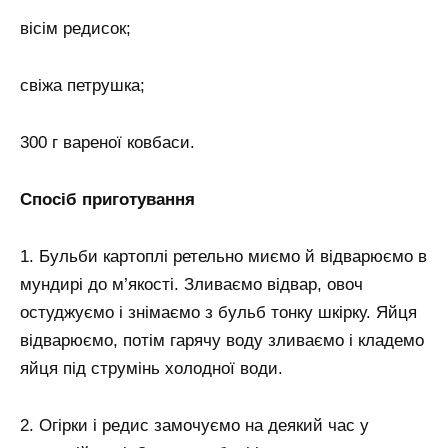
вісім редисок;
свіжа петрушка;
300 г вареної ковбаси.
Спосіб приготування
1. Бульби картоплі ретельно миємо й відварюємо в
мундирі до м’якості. Зливаємо відвар, овоч
остуджуємо і знімаємо з бульб тонку шкірку. Яйця
відварюємо, потім гарячу воду зливаємо і кладемо
яйця під струмінь холодної води.
2. Огірки і редис замочуємо на деякий час у