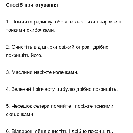
Спосіб приготування
1. Помийте редиску, обріжте хвостики і наріжте її
тонкими скибочками.
2. Очистіть від шкірки свіжий огірок і дрібно
покришіть його.
3. Маслини наріжте колечками.
4. Зелений і ріпчасту цибулю дрібно покришіть.
5. Черешок селери помийте і поріжте тонкими
скибочками.
6. Відварені яйця очистіть і дрібно покришіть.