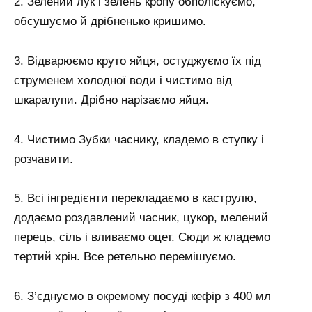
2. Зелений лук і зелень кропу обполіскуємо,
обсушуємо й дрібненько кришимо.
3. Відварюємо круто яйця, остуджуємо їх під
струменем холодної води і чистимо від
шкаралупи. Дрібно нарізаємо яйця.
4. Чистимо Зубки часнику, кладемо в ступку і
розчавити.
5. Всі інгредієнти перекладаємо в каструлю,
додаємо роздавлений часник, цукор, мелений
перець, сіль і вливаємо оцет. Сюди ж кладемо
тертий хрін. Все ретельно перемішуємо.
6. З’єднуємо в окремому посуді кефір з 400 мл