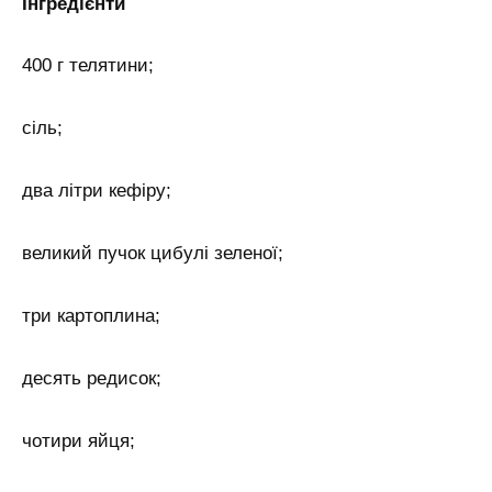
Інгредієнти
400 г телятини;
сіль;
два літри кефіру;
великий пучок цибулі зеленої;
три картоплина;
десять редисок;
чотири яйця;