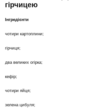
гірчицею
Інгредієнти
чотири картоплини;
гірчиця;
два великих огірка;
кефір;
чотири яйця;
зелена цибуля;