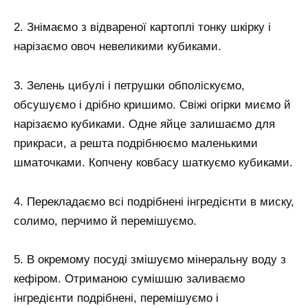
2. Знімаємо з відвареної картоплі тонку шкірку і
нарізаємо овоч невеликими кубиками.
3. Зелень цибулі і петрушки обполіскуємо,
обсушуємо і дрібно кришимо. Свіжі огірки миємо й
нарізаємо кубиками. Одне яйце залишаємо для
прикраси, а решта подрібнюємо маленькими
шматочками. Копчену ковбасу шаткуємо кубиками.
4. Перекладаємо всі подрібнені інгредієнти в миску,
солимо, перчимо й перемішуємо.
5. В окремому посуді змішуємо мінеральну воду з
кефіром. Отриманою сумішшю заливаємо
інгредієнти подрібнені, перемішуємо і