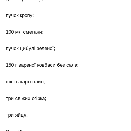
пучок кропу;
100 мл сметани;
пучок цибулі зеленої;
150 г вареної ковбаси без сала;
шість картоплин;
три свіжих огірка;
три яйця.