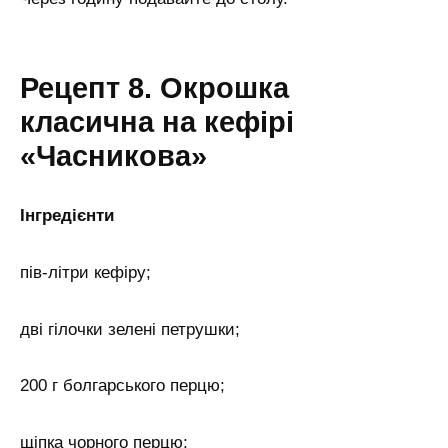
Рецепт 8. Окрошка
класична на кефірі
«Часникова»
Інгредієнти
пів-літри кефіру;
дві гілочки зелені петрушки;
200 г болгарського перцю;
щіпка чорного перцю;