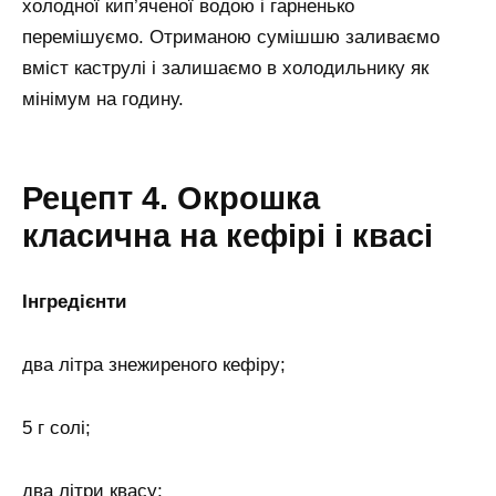
холодної кип’яченої водою і гарненько
перемішуємо. Отриманою сумішшю заливаємо
вміст каструлі і залишаємо в холодильнику як
мінімум на годину.
Рецепт 4. Окрошка
класична на кефірі і квасі
Інгредієнти
два літра знежиреного кефіру;
5 г солі;
два літри квасу;