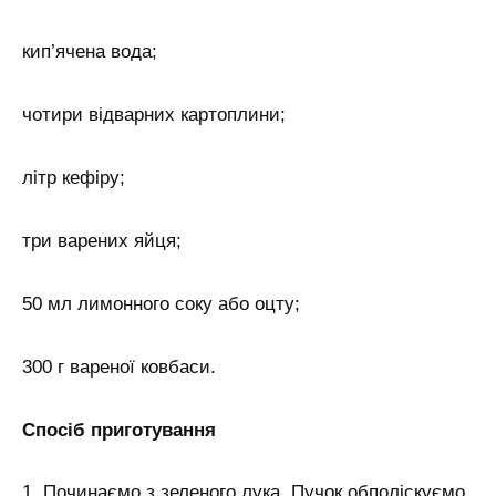
кип’ячена вода;
чотири відварних картоплини;
літр кефіру;
три варених яйця;
50 мл лимонного соку або оцту;
300 г вареної ковбаси.
Спосіб приготування
1. Починаємо з зеленого лука. Пучок обполіскуємо,