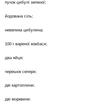
пучок цибулі зеленої;
йодована сіль;
невелика цибулина;
100 г вареної ковбаси;
два яйця;
черешок селери;
дві картоплини;
дві морквини.