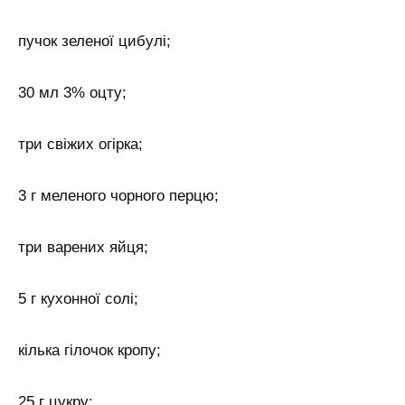
пучок зеленої цибулі;
30 мл 3% оцту;
три свіжих огірка;
3 г меленого чорного перцю;
три варених яйця;
5 г кухонної солі;
кілька гілочок кропу;
25 г цукру;