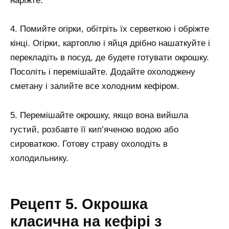
наріжте.
4. Помийте огірки, обітріть їх серветкою і обріжте
кінці. Огірки, картоплю і яйця дрібно нашаткуйте і
перекладіть в посуд, де будете готувати окрошку.
Посоліть і перемішайте. Додайте охолоджену
сметану і залийте все холодним кефіром.
5. Перемішайте окрошку, якщо вона вийшла
густий, розбавте її кип’яченою водою або
сироваткою. Готову страву охолодіть в
холодильнику.
Рецепт 5. Окрошка
класична на кефірі з