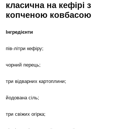
класична на кефірі з
копченою ковбасою
Інгредієнти
пів-літри кефіру;
чорний перець;
три відварних картоплини;
йодована сіль;
три свіжих огірка;