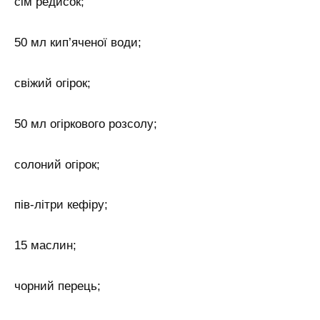
сім редисок;
50 мл кип’яченої води;
свіжий огірок;
50 мл огіркового розсолу;
солоний огірок;
пів-літри кефіру;
15 маслин;
чорний перець;