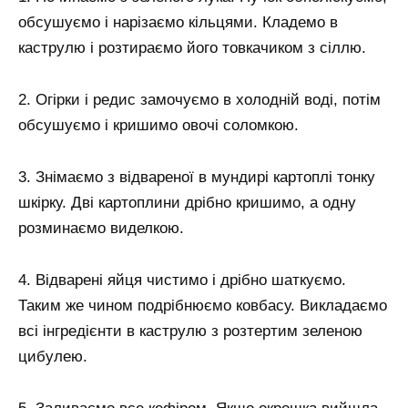
обсушуємо і нарізаємо кільцями. Кладемо в
каструлю і розтираємо його товкачиком з сіллю.
2. Огірки і редис замочуємо в холодній воді, потім
обсушуємо і кришимо овочі соломкою.
3. Знімаємо з відвареної в мундирі картоплі тонку
шкірку. Дві картоплини дрібно кришимо, а одну
розминаємо виделкою.
4. Відварені яйця чистимо і дрібно шаткуємо.
Таким же чином подрібнюємо ковбасу. Викладаємо
всі інгредієнти в каструлю з розтертим зеленою
цибулею.