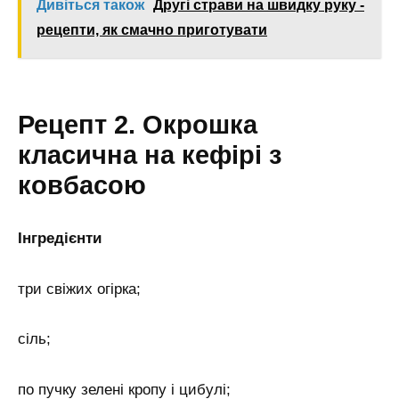
Дивіться також
Другі страви на швидку руку -
рецепти, як смачно приготувати
Рецепт 2. Окрошка
класична на кефірі з
ковбасою
Інгредієнти
три свіжих огірка;
сіль;
по пучку зелені кропу і цибулі;