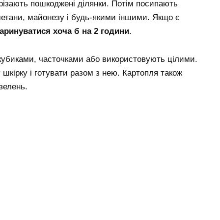
зрізають пошкоджені ділянки. Потім посипають
етани, майонезу і будь-якими іншими. Якщо є
аринуватися хоча б на 2 години
.
кубиками, часточками або використовують цілими.
шкірку і готувати разом з нею. Картопля також
зелень.