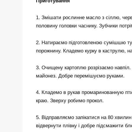
Приготування
1. Змішати рослинне масло з сіллю, че
половину головки часнику. Зубчики потрі
2. Натираємо підготовленою сумішшю туш
порожнину. Кладемо курку в каструлю, н
3. Очищену картоплю розрізаємо навпіл. 
майонез. Добре перемішуємо руками.
4. Кладемо в рукав промаринованную пт
краю. Зверху робимо прокол.
5. Відправляємо запікатися на 80 хвилин 
відвернути плівку і добре підсмажити б