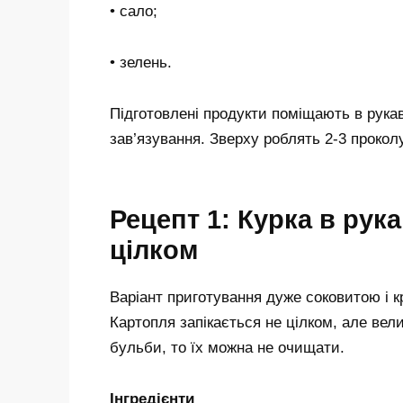
• сало;
• зелень.
Підготовлені продукти поміщають в рукав
зав’язування. Зверху роблять 2-3 прокол
Рецепт 1: Курка в рук
цілком
Варіант приготування дуже соковитою і к
Картопля запікається не цілком, але в
бульби, то їх можна не очищати.
Інгредієнти