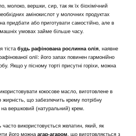
 молоко, вершки, сир, так як їх біохімічний
і необхідних амінокислот у молочних продуктах
на придбати або приготувати самостійно, але в
домашніх умовах займе більше часу.
я тіста
будь рафінована рослинна олія
, наявне
рафінованої олії: його запах повинен гармонійно
у. Якщо у пісному торті присутні горіхи, можна
використовувати кокосове масло, виготовлене в
 жирність, що забезпечить крему потрібну
и на вершковий (натуральний) крем.
 часто використовується желатин, який, як
нити його можна
агар-агаром
, що виготовляється з