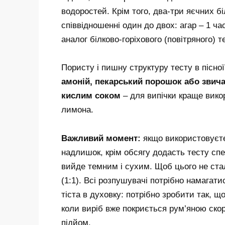
водоростей. Крім того, два-три яєчних б
співвідношенні один до двох: агар – 1 ч
аналог білково-горіхового (повітряного) т
Пористу і пишну структуру тесту в пісно
амоній, пекарський порошок або звич
кислим соком
– для випічки краще вико
лимона.
Важливий момент:
якщо використовуєте 
надлишок, крім обсягу додасть тесту сп
вийде темним і сухим. Щоб цього не ста
(1:1). Всі розпушувачі потрібно намагат
тіста в духовку: потрібно зробити так, 
коли виріб вже покриється рум’яною ско
підйом.