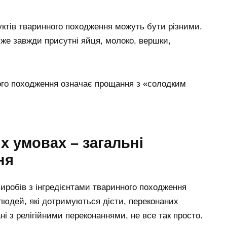
ктів тваринного походження можуть бути різними.
йже завжди присутні яйця, молоко, вершки,
ного походження означає прощання з «солодким
х умовах – загальні
ня
виробів з інгредієнтами тваринного походження
 людей, які дотримуються дієти, переконаних
ні з релігійними переконаннями, не все так просто.