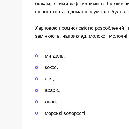
білкам, з тими ж фізичними та біохіміч
пісного торта в домашніх умовах було я
Харчовою промисловістю розроблений і в
замінюють, наприклад, молоко і молочні 
мигдаль,
кокос,
соя,
арахіс,
льон,
морські водорості.