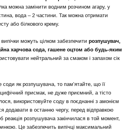
ілка можна замінити водним розчином агару, у
астина, вода – 2 частини. Так можна отримати
есту або білкового крему.
ї випічки можуть цілком забезпечити
розпушувач,
айна харчова сода, гашене оцтом або будь-яким
ристовувати нейтральний за смаком і запахом сік
соди як розпушувача, то пам’ятайте, що її
ецифічний присмак, не дуже приємний, а тісто
лося, використовуйте соду в поєднанні з амонієм
ися додавати в останню чергу, перед відправкою
щоб реакція розпушувача закінчилася в той момент,
ринкою. Це забезпечить випічці максимальний