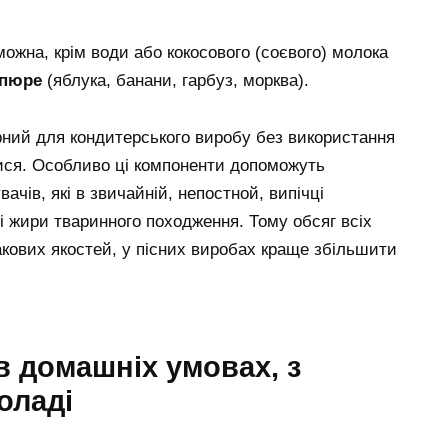
можна, крім води або кокосового (соєвого) молока
 пюре
(яблука, банани, гарбуз, морква).
рний для кондитерського виробу без використання
ися. Особливо ці компоненти допоможуть
чів, які в звичайній, непостной, випічці
і жири тваринного походження. Тому обсяг всіх
кових якостей, у пісних виробах краще збільшити
 в домашніх умовах, з
оладі