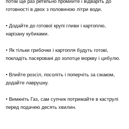
потім ще раз ретельно промийте і відваріть до
готовності в двох з половиною літри води.
• Додайте до готової крупі гливи і картоплю,
нарізану кубиками.
• Як тільки грибочки і картопля будуть готові,
покладіть пасеровані до золотце моркву і цибулю.
• Влийте розсіл, посоліть і поперчіть за смаком,
додайте лаврушку.
• Вимкніть Газ, сам супчик потримайте в каструлі
перед подачею десять хвилин.