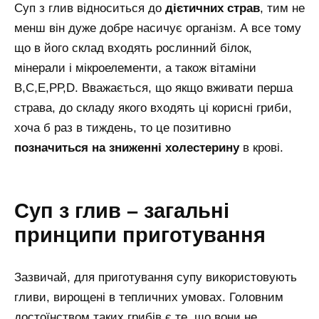
Суп з глив відноситься до
дієтичних страв
, тим не
менш він дуже добре насичує організм. А все тому
що в його склад входять рослинний білок,
мінерали і мікроелементи, а також вітаміни
В,С,Е,РР,D. Вважається, що якщо вживати перша
страва, до складу якого входять ці корисні гриби,
хоча б раз в тиждень, то це позитивно
позначиться на зниженні холестерину
в крові.
Суп з глив – загальні
принципи приготування
Зазвичай, для приготування супу використовують
гливи, вирощені в тепличних умовах. Головним
достоїнством таких грибів є те, що вони не