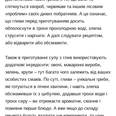
спіткнуться хвороб, червякам та іншим лісовим
«проблем» своїх диких побратимів. А це означає,
що гливи перед приготуванням досить
обполоснути в трохи прохолодною воді, злегка
струсити і нарізати. А далі слідувати рецептом,
або відварити або обсмажити.
Також в приготуванні супу з глив використовують
додаткові інгредієнти: овочі, макаронні вироби,
зелень, крупи – тут багато чого залежить від ваших
особистих смаків. По суті, гливи – унікальні гриби,
які готуються в лічені хвилини, і навіть злегка
обсмаживши їх з цибулею, додавши трохи води і
трохи сиру – ви отримаєте ароматне, смачне і
поживне перше блюдо. А вже якщо до складу
рецепта будуть входити ще компоненти, то ціни