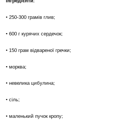
Інгредієнти:
• 250-300 грамів глив;
• 600 г курячих сердечок;
• 150 грам відвареної гречки;
• морква;
• невелика цибулина;
• сіль;
• маленький пучок кропу;