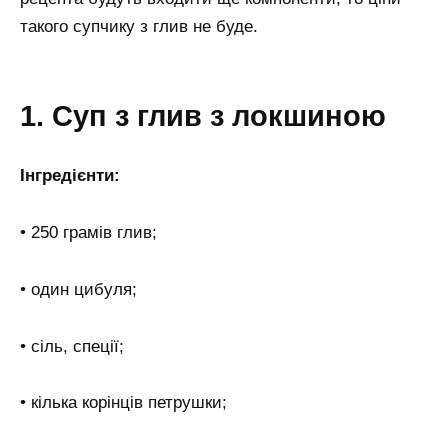
такого супчику з глив не буде.
1. Суп з глив з локшиною
Інгредієнти:
• 250 грамів глив;
• один цибуля;
• сіль, спеції;
• кілька корінців петрушки;