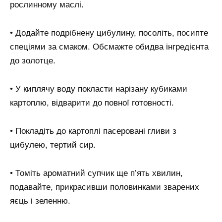
рослинному маслі.
• Додайте подрібнену цибулину, посоліть, посипте
спеціями за смаком. Обсмажте обидва інгредієнта
до золотце.
• У киплячу воду покласти нарізану кубиками
картоплю, відварити до повної готовності.
• Покладіть до картоплі пасеровані гливи з
цибулею, тертий сир.
• Томіть ароматний супчик ще п’ять хвилин,
подавайте, прикрасивши половинками зварених
яєць і зеленню.