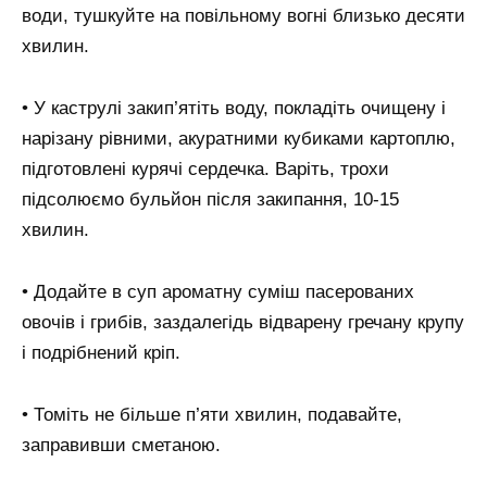
води, тушкуйте на повільному вогні близько десяти
хвилин.
• У каструлі закип’ятіть воду, покладіть очищену і
нарізану рівними, акуратними кубиками картоплю,
підготовлені курячі сердечка. Варіть, трохи
підсолюємо бульйон після закипання, 10-15
хвилин.
• Додайте в суп ароматну суміш пасерованих
овочів і грибів, заздалегідь відварену гречану крупу
і подрібнений кріп.
• Томіть не більше п’яти хвилин, подавайте,
заправивши сметаною.