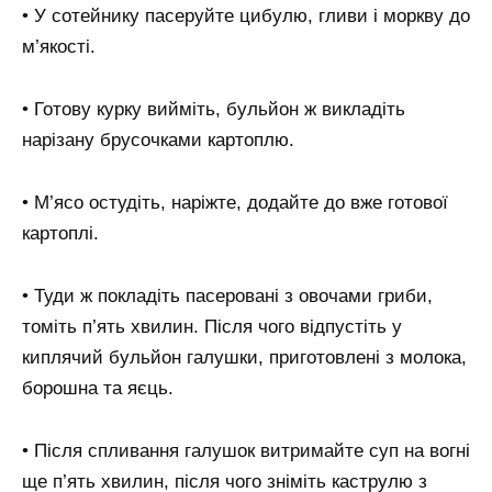
• У сотейнику пасеруйте цибулю, гливи і моркву до
м’якості.
• Готову курку вийміть, бульйон ж викладіть
нарізану брусочками картоплю.
• М’ясо остудіть, наріжте, додайте до вже готової
картоплі.
• Туди ж покладіть пасеровані з овочами гриби,
томіть п’ять хвилин. Після чого відпустіть у
киплячий бульйон галушки, приготовлені з молока,
борошна та яєць.
• Після спливання галушок витримайте суп на вогні
ще п’ять хвилин, після чого зніміть каструлю з