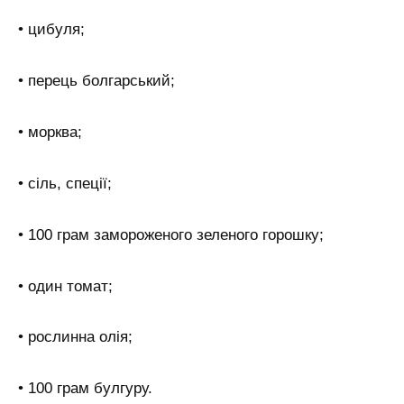
• цибуля;
• перець болгарський;
• морква;
• сіль, спеції;
• 100 грам замороженого зеленого горошку;
• один томат;
• рослинна олія;
• 100 грам булгуру.