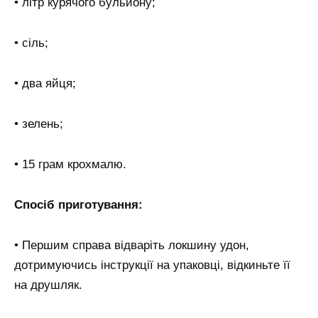
• літр курячого бульйону;
• сіль;
• два яйця;
• зелень;
• 15 грам крохмалю.
Спосіб приготування:
• Першим справа відваріть локшину удон,
дотримуючись інструкції на упаковці, відкиньте її
на друшляк.