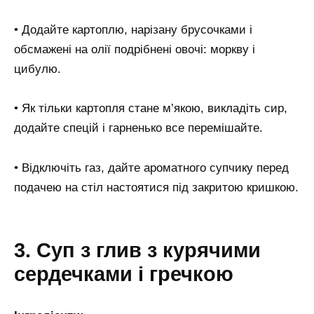
• Додайте картоплю, нарізану брусочками і
обсмажені на олії подрібнені овочі: моркву і
цибулю.
• Як тільки картопля стане м’якою, викладіть сир,
додайте спецій і гарненько все перемішайте.
• Відключіть газ, дайте ароматного супчику перед
подачею на стіл настоятися під закритою кришкою.
3. Суп з глив з курячими
сердечками і гречкою