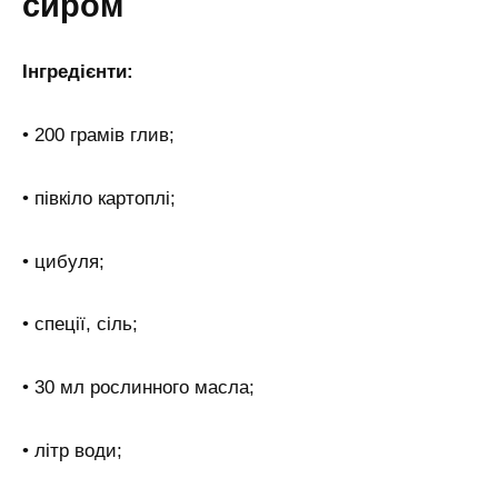
сиром
Інгредієнти:
• 200 грамів глив;
• півкіло картоплі;
• цибуля;
• спеції, сіль;
• 30 мл рослинного масла;
• літр води;