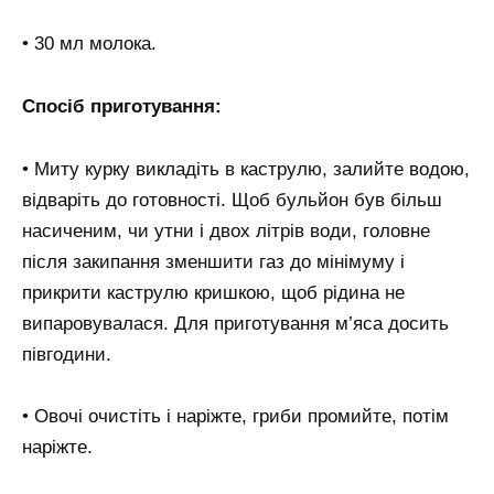
• 30 мл молока.
Спосіб приготування:
• Миту курку викладіть в каструлю, залийте водою,
відваріть до готовності. Щоб бульйон був більш
насиченим, чи утни і двох літрів води, головне
після закипання зменшити газ до мінімуму і
прикрити каструлю кришкою, щоб рідина не
випаровувалася. Для приготування м’яса досить
півгодини.
• Овочі очистіть і наріжте, гриби промийте, потім
наріжте.