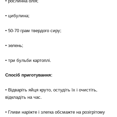
• рослинна олія;
• цибулина;
• 50-70 грам твердого сиру;
• зелень;
• три бульби картоплі.
Спосіб приготування:
• Відваріть яйця круто, остудіть їх і очистіть,
відкладіть на час.
• Гливи наріжте і злегка обсмажте на розігрітому