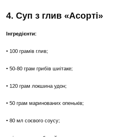
4. Суп з глив «Асорті»
Інгредієнти:
• 100 грамів глив;
• 50-80 грам грибів шиітаке;
• 120 грам локшина удон;
• 50 грам маринованих опеньків;
• 80 мл соєвого соусу;