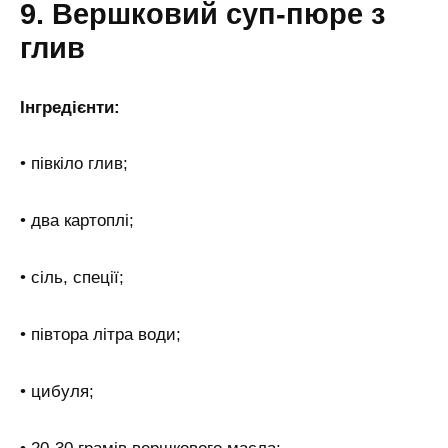
9. Вершковий суп-пюре з
глив
Інгредієнти:
• півкіло глив;
• два картоплі;
• сіль, спеції;
• півтора літра води;
• цибуля;