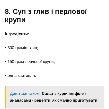
8. Суп з глив і перлової
крупи
Інгредієнти:
• 300 грамів глив;
• 150 грам перлової крупи;
• одна картопля;
Дивіться також
Салат з курячим філе і
ананасами - рецепти, як смачно приготувати