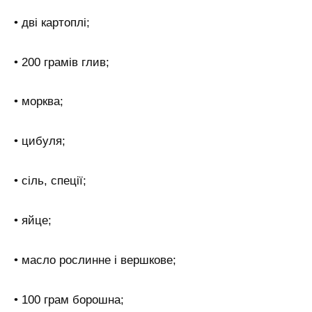
• дві картоплі;
• 200 грамів глив;
• морква;
• цибуля;
• сіль, спеції;
• яйце;
• масло рослинне і вершкове;
• 100 грам борошна;