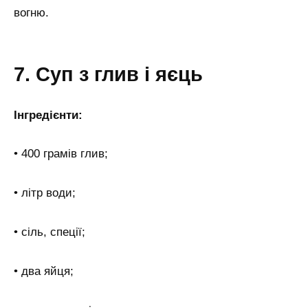
вогню.
7. Суп з глив і яєць
Інгредієнти:
• 400 грамів глив;
• літр води;
• сіль, спеції;
• два яйця;