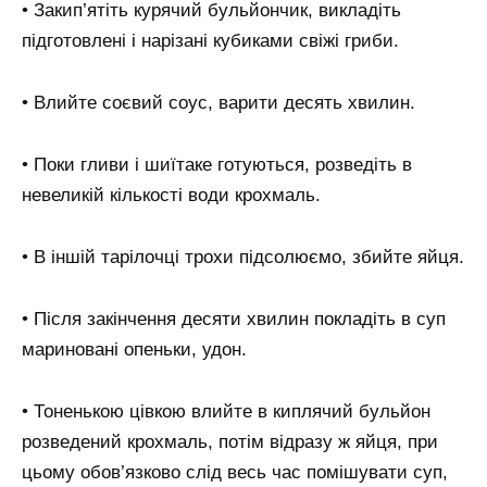
• Закип’ятіть курячий бульйончик, викладіть
підготовлені і нарізані кубиками свіжі гриби.
• Влийте соєвий соус, варити десять хвилин.
• Поки гливи і шиїтаке готуються, розведіть в
невеликій кількості води крохмаль.
• В іншій тарілочці трохи підсолюємо, збийте яйця.
• Після закінчення десяти хвилин покладіть в суп
мариновані опеньки, удон.
• Тоненькою цівкою влийте в киплячий бульйон
розведений крохмаль, потім відразу ж яйця, при
цьому обов’язково слід весь час помішувати суп,